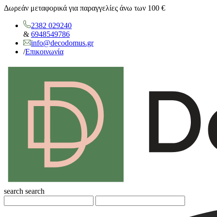
Δωρεάν μεταφορικά για παραγγελίες άνω των 100 €
2382 029240
&
6948549786
info@decodomus.gr
/
Επικοινωνία
search
search