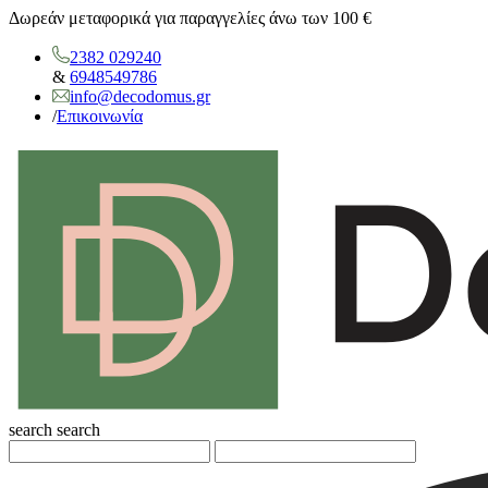
Δωρεάν μεταφορικά για παραγγελίες άνω των 100 €
2382 029240
&
6948549786
info@decodomus.gr
/
Επικοινωνία
search
search