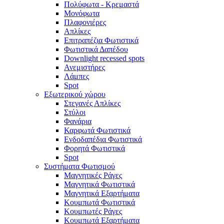
Πολύφωτα - Κρεμαστά
Μονόφωτα
Πλαφονιέρες
Απλίκες
Επιτραπέζια Φωτιστικά
Φωτιστικά Δαπέδου
Downlight recessed spots
Ανεμιστήρες
Λάμπες
Spot
Εξωτερικού χώρου
Στεγανές Απλίκες
Στύλοι
Φανάρια
Καρφωτά Φωτιστικά
Ενδοδαπέδια Φωτιστικά
Φορητά Φωτιστικά
Spot
Συστήματα Φωτισμού
Μαγνητικές Ράγες
Μαγνητικά Φωτιστικά
Μαγνητικά Εξαρτήματα
Κουμπωτά Φωτιστικά
Κουμπωτές Ράγες
Κουμπωτά Εξαρτήματα