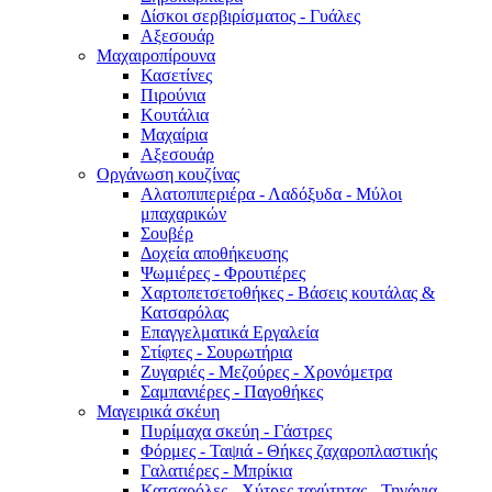
Δίσκοι σερβιρίσματος - Γυάλες
Αξεσουάρ
Μαχαιροπίρουνα
Κασετίνες
Πιρούνια
Κουτάλια
Μαχαίρια
Αξεσουάρ
Οργάνωση κουζίνας
Αλατοπιπεριέρα - Λαδόξυδα - Μύλοι
μπαχαρικών
Σουβέρ
Δοχεία αποθήκευσης
Ψωμιέρες - Φρουτιέρες
Χαρτοπετσετοθήκες - Βάσεις κουτάλας &
Κατσαρόλας
Επαγγελματικά Εργαλεία
Στίφτες - Σουρωτήρια
Ζυγαριές - Μεζούρες - Χρονόμετρα
Σαμπανιέρες - Παγοθήκες
Μαγειρικά σκέυη
Πυρίμαχα σκεύη - Γάστρες
Φόρμες - Ταψιά - Θήκες ζαχαροπλαστικής
Γαλατιέρες - Μπρίκια
Κατσαρόλες - Χύτρες ταχύτητας - Τηγάνια