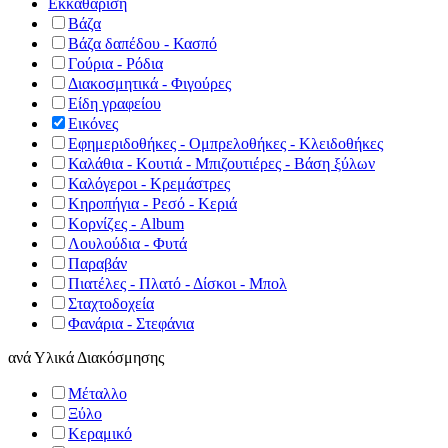
Εκκαθάριση
Βάζα
Βάζα δαπέδου - Κασπό
Γούρια - Ρόδια
Διακοσμητικά - Φιγούρες
Είδη γραφείου
Εικόνες
Εφημεριδοθήκες - Ομπρελοθήκες - Κλειδοθήκες
Καλάθια - Κουτιά - Μπιζουτιέρες - Βάση ξύλων
Καλόγεροι - Κρεμάστρες
Κηροπήγια - Ρεσό - Κεριά
Κορνίζες - Album
Λουλούδια - Φυτά
Παραβάν
Πιατέλες - Πλατό - Δίσκοι - Μπολ
Σταχτοδοχεία
Φανάρια - Στεφάνια
ανά
Υλικά Διακόσμησης
Μέταλλο
Ξύλο
Κεραμικό