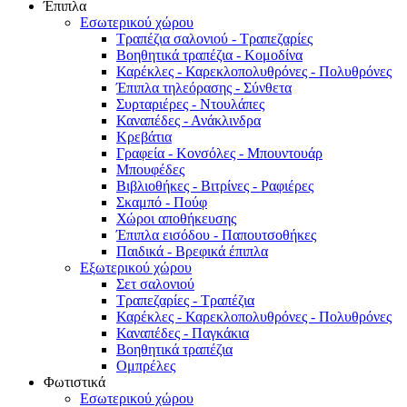
Έπιπλα
Εσωτερικού χώρου
Τραπέζια σαλονιού - Τραπεζαρίες
Βοηθητικά τραπέζια - Κομοδίνα
Καρέκλες - Καρεκλοπολυθρόνες - Πολυθρόνες
Έπιπλα τηλεόρασης - Σύνθετα
Συρταριέρες - Ντουλάπες
Καναπέδες - Ανάκλινδρα
Κρεβάτια
Γραφεία - Κονσόλες - Μπουντουάρ
Μπουφέδες
Βιβλιοθήκες - Βιτρίνες - Ραφιέρες
Σκαμπό - Πούφ
Χώροι αποθήκευσης
Έπιπλα εισόδου - Παπουτσοθήκες
Παιδικά - Βρεφικά έπιπλα
Εξωτερικού χώρου
Σετ σαλονιού
Τραπεζαρίες - Τραπέζια
Καρέκλες - Καρεκλοπολυθρόνες - Πολυθρόνες
Καναπέδες - Παγκάκια
Βοηθητικά τραπέζια
Ομπρέλες
Φωτιστικά
Εσωτερικού χώρου