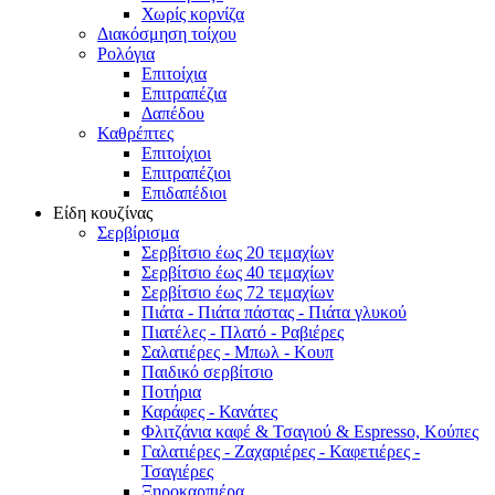
Χωρίς κορνίζα
Διακόσμηση τοίχου
Ρολόγια
Επιτοίχια
Επιτραπέζια
Δαπέδου
Καθρέπτες
Επιτοίχιοι
Επιτραπέζιοι
Επιδαπέδιοι
Είδη κουζίνας
Σερβίρισμα
Σερβίτσιο έως 20 τεμαχίων
Σερβίτσιο έως 40 τεμαχίων
Σερβίτσιο έως 72 τεμαχίων
Πιάτα - Πιάτα πάστας - Πιάτα γλυκού
Πιατέλες - Πλατό - Ραβιέρες
Σαλατιέρες - Μπωλ - Κουπ
Παιδικό σερβίτσιο
Ποτήρια
Καράφες - Κανάτες
Φλιτζάνια καφέ & Τσαγιού & Espresso, Κούπες
Γαλατιέρες - Ζαχαριέρες - Καφετιέρες -
Τσαγιέρες
Ξηροκαρπιέρα