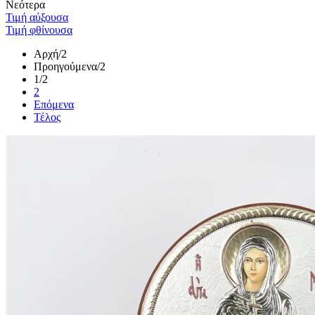
Νεότερα
Τιμή αύξουσα
Τιμή φθίνουσα
Αρχή
/2
Προηγούμενα
/2
1
/2
2
Επόμενα
Τέλος