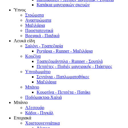
Καπάκια μαγειρικών σκευών
Ύπνος
Στρώματα
Αναστρώματα
Μαξιλάρια
Προστατευτικά
Βρεφικά - Παιδικά
Λευκά είδη
Σαλόνι - Τραπεζαρία
Ριχτάρια - Runner - Μαξιλάρια
Κουζίνα
Τραπεζομάντηλα - Runner - Σουπλά
Πετσέτες - Ποδιές μαγειρικής - Πιάστρες
Υπνοδωμάτιο
Σεντόνια - Παπλωματοθήκες
Μαξιλάρια
Μπάνιο
Κουρτίνα - Πετσέτα - Πατάκι
Ποδόμακτρα-Χαλιά
Μπάνιο
Αξεσουάρ
Κάδοι - Πιγκάλ
Εποχιακά
Χριστουγεννιάτικα