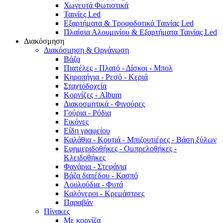
Χωνευτά Φωτιστικά
Ταινίες Led
Εξαρτήματα & Τροφοδοτικά Ταινίας Led
Πλαίσια Αλουμινίου & Εξαρτήματα Ταινίας Led
Διακόσμηση
Διακόσμηση & Οργάνωση
Βάζα
Πιατέλες - Πλατό - Δíσκοι - Μπολ
Κηροπήγια - Ρεσό - Κεριά
Σταχτοδοχεία
Κορνίζες - Album
Διακοσμητικά - Φιγούρες
Γούρια - Ρόδια
Εικόνες
Είδη γραφείου
Καλάθια - Κουτιά - Μπιζουτιέρες - Βάση ξύλων
Εφημεριδοθήκες - Ομπρελοθήκες -
Κλειδοθήκες
Φανάρια - Στεφάνια
Βάζα δαπέδου - Κασπό
Λουλούδια - Φυτά
Καλόγεροι - Κρεμάστρες
Παραβάν
Πίνακες
Με κορνίζα