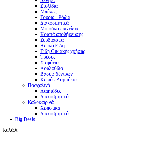
Δέντρα
Στολίδια
Μπάλες
Γούρια - Ρόδια
Διακοσμητικά
Μουσικά παιχνίδια
Κουτιά αποθήκευσης
Σερβίρισμα
Λευκά Είδη
Είδη Οικιακής χρήσης
Τρέσες
Στεφάνια
Λουλούδια
Βάσεις δέντρων
Κεριά - Λαμπάκια
Πασχαλινά
Λαμπάδες
Διακοσμητικά
Καλοκαιρινά
Χρηστικά
Διακοσμητικά
Big Deals
Καλάθι