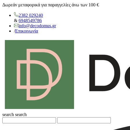
Δωρεάν μεταφορικά για παραγγελίες άνω των 100 €
2382 029240
&
6948549786
info@decodomus.gr
/
Επικοινωνία
search
search