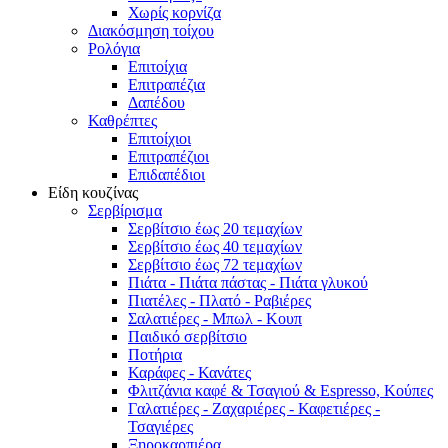
Χωρίς κορνίζα
Διακόσμηση τοίχου
Ρολόγια
Επιτοίχια
Επιτραπέζια
Δαπέδου
Καθρέπτες
Επιτοίχιοι
Επιτραπέζιοι
Επιδαπέδιοι
Είδη κουζίνας
Σερβίρισμα
Σερβίτσιο έως 20 τεμαχίων
Σερβίτσιο έως 40 τεμαχίων
Σερβίτσιο έως 72 τεμαχίων
Πιάτα - Πιάτα πάστας - Πιάτα γλυκού
Πιατέλες - Πλατό - Ραβιέρες
Σαλατιέρες - Μπωλ - Κουπ
Παιδικό σερβίτσιο
Ποτήρια
Καράφες - Κανάτες
Φλιτζάνια καφέ & Τσαγιού & Espresso, Κούπες
Γαλατιέρες - Ζαχαριέρες - Καφετιέρες -
Τσαγιέρες
Ξηροκαρπιέρα