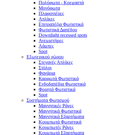
Πολύφωτα - Κρεμαστά
Μονόφωτα
Πλαφονιέρες
Απλίκες
Επιτραπέζια Φωτιστικά
Φωτιστικά Δαπέδου
Downlight recessed spots
Ανεμιστήρες
Λάμπες
Spot
Εξωτερικού χώρου
Στεγανές Απλίκες
Στύλοι
Φανάρια
Καρφωτά Φωτιστικά
Ενδοδαπέδια Φωτιστικά
Φορητά Φωτιστικά
Spot
Συστήματα Φωτισμού
Μαγνητικές Ράγες
Μαγνητικά Φωτιστικά
Μαγνητικά Εξαρτήματα
Κουμπωτά Φωτιστικά
Κουμπωτές Ράγες
Κουμπωτά Εξαρτήματα