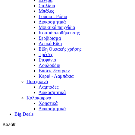
Δέντρα
Στολίδια
Μπάλες
Γούρια - Ρόδια
Διακοσμητικά
Μουσικά παιχνίδια
Κουτιά αποθήκευσης
Σερβίρισμα
Λευκά Είδη
Είδη Οικιακής χρήσης
Τρέσες
Στεφάνια
Λουλούδια
Βάσεις δέντρων
Κεριά - Λαμπάκια
Πασχαλινά
Λαμπάδες
Διακοσμητικά
Καλοκαιρινά
Χρηστικά
Διακοσμητικά
Big Deals
Καλάθι