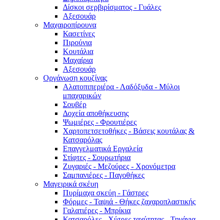
Δίσκοι σερβιρίσματος - Γυάλες
Αξεσουάρ
Μαχαιροπίρουνα
Κασετίνες
Πιρούνια
Κουτάλια
Μαχαίρια
Αξεσουάρ
Οργάνωση κουζίνας
Αλατοπιπεριέρα - Λαδόξυδα - Μύλοι
μπαχαρικών
Σουβέρ
Δοχεία αποθήκευσης
Ψωμιέρες - Φρουτιέρες
Χαρτοπετσετοθήκες - Βάσεις κουτάλας &
Κατσαρόλας
Επαγγελματικά Εργαλεία
Στίφτες - Σουρωτήρια
Ζυγαριές - Μεζούρες - Χρονόμετρα
Σαμπανιέρες - Παγοθήκες
Μαγειρικά σκέυη
Πυρίμαχα σκεύη - Γάστρες
Φόρμες - Ταψιά - Θήκες ζαχαροπλαστικής
Γαλατιέρες - Μπρίκια
Κατσαρόλες - Χύτρες ταχύτητας - Τηγάνια