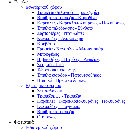
Έπιπλα
Εσωτερικού χώρου
Τραπέζια σαλονιού - Τραπεζαρίες
Βοηθητικά τραπέζια - Κομοδίνα
Καρέκλες - Καρεκλοπολυθρόνες - Πολυθρόνες
Έπιπλα τηλεόρασης - Σύνθετα
Συρταριέρες - Ντουλάπες
Καναπέδες - Ανάκλινδρα
Κρεβάτια
Γραφεία - Κονσόλες - Μπουντουάρ
Μπουφέδες
Βιβλιοθήκες - Βιτρίνες - Ραφιέρες
Σκαμπό - Πούφ
Χώροι αποθήκευσης
Έπιπλα εισόδου - Παπουτσοθήκες
Παιδικά - Βρεφικά έπιπλα
Εξωτερικού χώρου
Σετ σαλονιού
Τραπεζαρίες - Τραπέζια
Καρέκλες - Καρεκλοπολυθρόνες - Πολυθρόνες
Καναπέδες - Παγκάκια
Βοηθητικά τραπέζια
Ομπρέλες
Φωτιστικά
Εσωτερικού χώρου