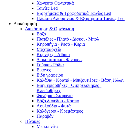
Χωνευτά Φωτιστικά
Ταινίες Led
Εξαρτήματα & Τροφοδοτικά Ταινίας Led
Πλαίσια Αλουμινίου & Εξαρτήματα Ταινίας Led
Διακόσμηση
Διακόσμηση & Οργάνωση
Βάζα
Πιατέλες - Πλατό - Δíσκοι - Μπολ
Κηροπήγια - Ρεσό - Κεριά
Σταχτοδοχεία
Κορνίζες - Album
Διακοσμητικά - Φιγούρες
Γούρια - Ρόδια
Εικόνες
Είδη γραφείου
Καλάθια - Κουτιά - Μπιζουτιέρες - Βάση ξύλων
Εφημεριδοθήκες - Ομπρελοθήκες -
Κλειδοθήκες
Φανάρια - Στεφάνια
Βάζα δαπέδου - Κασπό
Λουλούδια - Φυτά
Καλόγεροι - Κρεμάστρες
Παραβάν
Πίνακες
Με κορνίζα