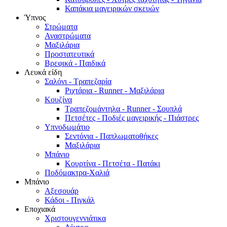
Καπάκια μαγειρικών σκευών
Ύπνος
Στρώματα
Αναστρώματα
Μαξιλάρια
Προστατευτικά
Βρεφικά - Παιδικά
Λευκά είδη
Σαλόνι - Τραπεζαρία
Ριχτάρια - Runner - Μαξιλάρια
Κουζίνα
Τραπεζομάντηλα - Runner - Σουπλά
Πετσέτες - Ποδιές μαγειρικής - Πιάστρες
Υπνοδωμάτιο
Σεντόνια - Παπλωματοθήκες
Μαξιλάρια
Μπάνιο
Κουρτίνα - Πετσέτα - Πατάκι
Ποδόμακτρα-Χαλιά
Μπάνιο
Αξεσουάρ
Κάδοι - Πιγκάλ
Εποχιακά
Χριστουγεννιάτικα