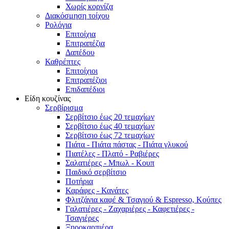
Χωρίς κορνίζα
Διακόσμηση τοίχου
Ρολόγια
Επιτοίχια
Επιτραπέζια
Δαπέδου
Καθρέπτες
Επιτοίχιοι
Επιτραπέζιοι
Επιδαπέδιοι
Είδη κουζίνας
Σερβίρισμα
Σερβίτσιο έως 20 τεμαχίων
Σερβίτσιο έως 40 τεμαχίων
Σερβίτσιο έως 72 τεμαχίων
Πιάτα - Πιάτα πάστας - Πιάτα γλυκού
Πιατέλες - Πλατό - Ραβιέρες
Σαλατιέρες - Μπωλ - Κουπ
Παιδικό σερβίτσιο
Ποτήρια
Καράφες - Κανάτες
Φλιτζάνια καφέ & Τσαγιού & Espresso, Κούπες
Γαλατιέρες - Ζαχαριέρες - Καφετιέρες -
Τσαγιέρες
Ξηροκαρπιέρα