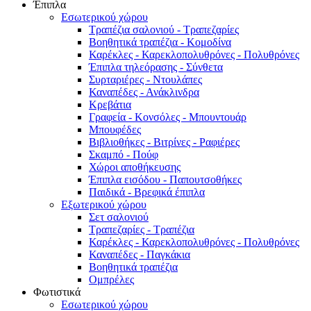
Έπιπλα
Εσωτερικού χώρου
Τραπέζια σαλονιού - Τραπεζαρίες
Βοηθητικά τραπέζια - Κομοδίνα
Καρέκλες - Καρεκλοπολυθρόνες - Πολυθρόνες
Έπιπλα τηλεόρασης - Σύνθετα
Συρταριέρες - Ντουλάπες
Καναπέδες - Ανάκλινδρα
Κρεβάτια
Γραφεία - Κονσόλες - Μπουντουάρ
Μπουφέδες
Βιβλιοθήκες - Βιτρίνες - Ραφιέρες
Σκαμπό - Πούφ
Χώροι αποθήκευσης
Έπιπλα εισόδου - Παπουτσοθήκες
Παιδικά - Βρεφικά έπιπλα
Εξωτερικού χώρου
Σετ σαλονιού
Τραπεζαρίες - Τραπέζια
Καρέκλες - Καρεκλοπολυθρόνες - Πολυθρόνες
Καναπέδες - Παγκάκια
Βοηθητικά τραπέζια
Ομπρέλες
Φωτιστικά
Εσωτερικού χώρου