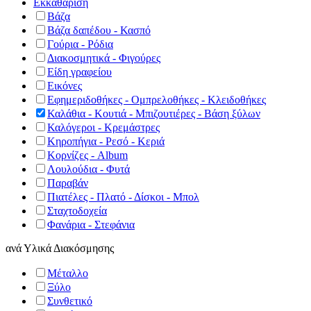
Εκκαθάριση
Βάζα
Βάζα δαπέδου - Κασπό
Γούρια - Ρόδια
Διακοσμητικά - Φιγούρες
Είδη γραφείου
Εικόνες
Εφημεριδοθήκες - Ομπρελοθήκες - Κλειδοθήκες
Καλάθια - Κουτιά - Μπιζουτιέρες - Βάση ξύλων
Καλόγεροι - Κρεμάστρες
Κηροπήγια - Ρεσό - Κεριά
Κορνίζες - Album
Λουλούδια - Φυτά
Παραβάν
Πιατέλες - Πλατό - Δίσκοι - Μπολ
Σταχτοδοχεία
Φανάρια - Στεφάνια
ανά
Υλικά Διακόσμησης
Μέταλλο
Ξύλο
Συνθετικό