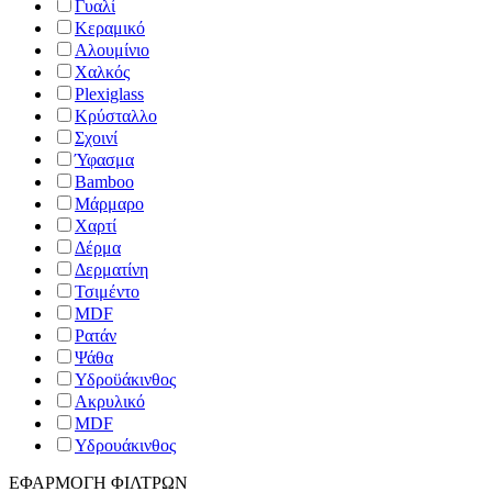
Γυαλί
Κεραμικό
Αλουμίνιο
Χαλκός
Plexiglass
Κρύσταλλο
Σχοινί
Ύφασμα
Bamboo
Μάρμαρο
Χαρτί
Δέρμα
Δερματίνη
Τσιμέντο
MDF
Ρατάν
Ψάθα
Υδροϋάκινθος
Ακρυλικό
MDF
Υδρουάκινθος
ΕΦΑΡΜΟΓΗ ΦΙΛΤΡΩΝ