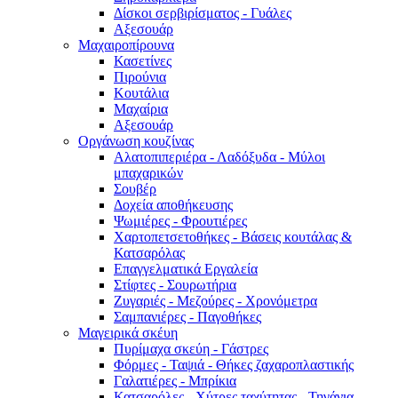
Δίσκοι σερβιρίσματος - Γυάλες
Αξεσουάρ
Μαχαιροπίρουνα
Κασετίνες
Πιρούνια
Κουτάλια
Μαχαίρια
Αξεσουάρ
Οργάνωση κουζίνας
Αλατοπιπεριέρα - Λαδόξυδα - Μύλοι
μπαχαρικών
Σουβέρ
Δοχεία αποθήκευσης
Ψωμιέρες - Φρουτιέρες
Χαρτοπετσετοθήκες - Βάσεις κουτάλας &
Κατσαρόλας
Επαγγελματικά Εργαλεία
Στίφτες - Σουρωτήρια
Ζυγαριές - Μεζούρες - Χρονόμετρα
Σαμπανιέρες - Παγοθήκες
Μαγειρικά σκέυη
Πυρίμαχα σκεύη - Γάστρες
Φόρμες - Ταψιά - Θήκες ζαχαροπλαστικής
Γαλατιέρες - Μπρίκια
Κατσαρόλες - Χύτρες ταχύτητας - Τηγάνια