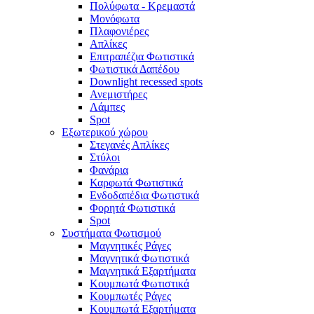
Πολύφωτα - Κρεμαστά
Μονόφωτα
Πλαφονιέρες
Απλίκες
Επιτραπέζια Φωτιστικά
Φωτιστικά Δαπέδου
Downlight recessed spots
Ανεμιστήρες
Λάμπες
Spot
Εξωτερικού χώρου
Στεγανές Απλίκες
Στύλοι
Φανάρια
Καρφωτά Φωτιστικά
Ενδοδαπέδια Φωτιστικά
Φορητά Φωτιστικά
Spot
Συστήματα Φωτισμού
Μαγνητικές Ράγες
Μαγνητικά Φωτιστικά
Μαγνητικά Εξαρτήματα
Κουμπωτά Φωτιστικά
Κουμπωτές Ράγες
Κουμπωτά Εξαρτήματα