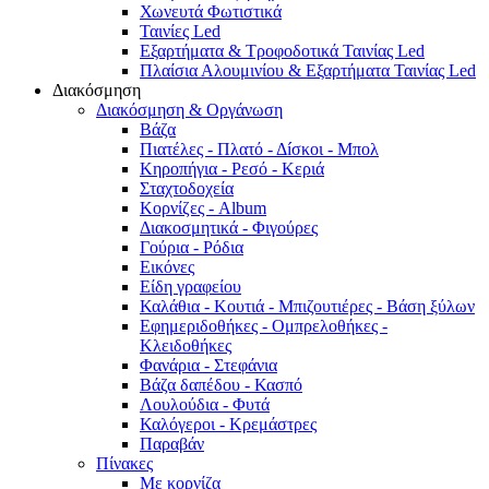
Χωνευτά Φωτιστικά
Ταινίες Led
Εξαρτήματα & Τροφοδοτικά Ταινίας Led
Πλαίσια Αλουμινίου & Εξαρτήματα Ταινίας Led
Διακόσμηση
Διακόσμηση & Οργάνωση
Βάζα
Πιατέλες - Πλατό - Δíσκοι - Μπολ
Κηροπήγια - Ρεσό - Κεριά
Σταχτοδοχεία
Κορνίζες - Album
Διακοσμητικά - Φιγούρες
Γούρια - Ρόδια
Εικόνες
Είδη γραφείου
Καλάθια - Κουτιά - Μπιζουτιέρες - Βάση ξύλων
Εφημεριδοθήκες - Ομπρελοθήκες -
Κλειδοθήκες
Φανάρια - Στεφάνια
Βάζα δαπέδου - Κασπό
Λουλούδια - Φυτά
Καλόγεροι - Κρεμάστρες
Παραβάν
Πίνακες
Με κορνίζα