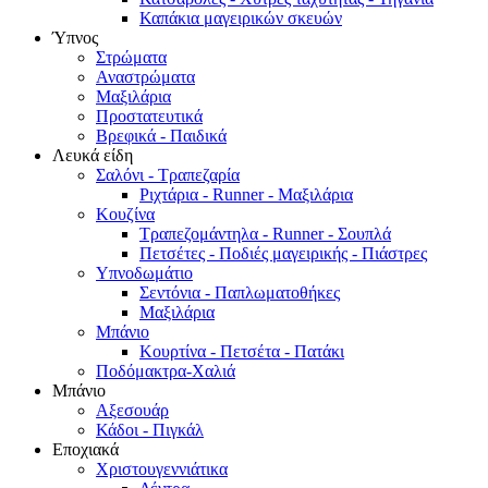
Καπάκια μαγειρικών σκευών
Ύπνος
Στρώματα
Αναστρώματα
Μαξιλάρια
Προστατευτικά
Βρεφικά - Παιδικά
Λευκά είδη
Σαλόνι - Τραπεζαρία
Ριχτάρια - Runner - Μαξιλάρια
Κουζίνα
Τραπεζομάντηλα - Runner - Σουπλά
Πετσέτες - Ποδιές μαγειρικής - Πιάστρες
Υπνοδωμάτιο
Σεντόνια - Παπλωματοθήκες
Μαξιλάρια
Μπάνιο
Κουρτίνα - Πετσέτα - Πατάκι
Ποδόμακτρα-Χαλιά
Μπάνιο
Αξεσουάρ
Κάδοι - Πιγκάλ
Εποχιακά
Χριστουγεννιάτικα