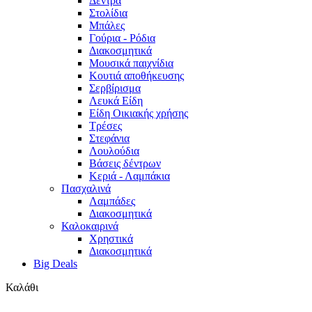
Δέντρα
Στολίδια
Μπάλες
Γούρια - Ρόδια
Διακοσμητικά
Μουσικά παιχνίδια
Κουτιά αποθήκευσης
Σερβίρισμα
Λευκά Είδη
Είδη Οικιακής χρήσης
Τρέσες
Στεφάνια
Λουλούδια
Βάσεις δέντρων
Κεριά - Λαμπάκια
Πασχαλινά
Λαμπάδες
Διακοσμητικά
Καλοκαιρινά
Χρηστικά
Διακοσμητικά
Big Deals
Καλάθι