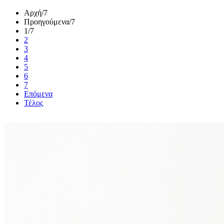
Αρχή
/7
Προηγούμενα
/7
1
/7
2
3
4
5
6
7
Επόμενα
Τέλος