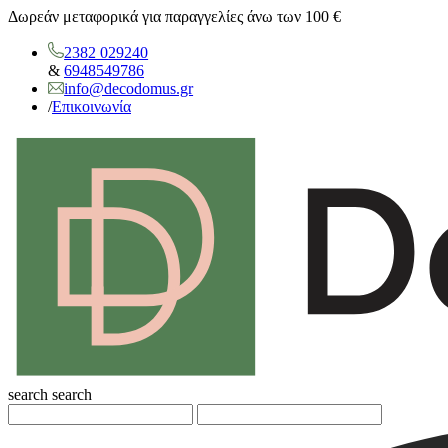
Δωρεάν μεταφορικά για παραγγελίες άνω των 100 €
2382 029240
&
6948549786
info@decodomus.gr
/
Επικοινωνία
search
search