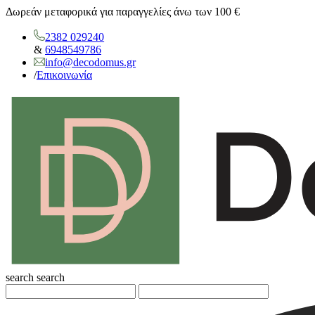
Δωρεάν μεταφορικά για παραγγελίες άνω των 100 €
2382 029240
&
6948549786
info@decodomus.gr
/
Επικοινωνία
search
search