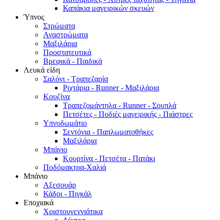
Καπάκια μαγειρικών σκευών
Ύπνος
Στρώματα
Αναστρώματα
Μαξιλάρια
Προστατευτικά
Βρεφικά - Παιδικά
Λευκά είδη
Σαλόνι - Τραπεζαρία
Ριχτάρια - Runner - Μαξιλάρια
Κουζίνα
Τραπεζομάντηλα - Runner - Σουπλά
Πετσέτες - Ποδιές μαγειρικής - Πιάστρες
Υπνοδωμάτιο
Σεντόνια - Παπλωματοθήκες
Μαξιλάρια
Μπάνιο
Κουρτίνα - Πετσέτα - Πατάκι
Ποδόμακτρα-Χαλιά
Μπάνιο
Αξεσουάρ
Κάδοι - Πιγκάλ
Εποχιακά
Χριστουγεννιάτικα