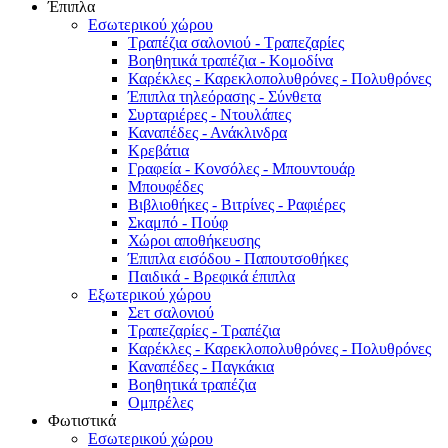
Έπιπλα
Εσωτερικού χώρου
Τραπέζια σαλονιού - Τραπεζαρίες
Βοηθητικά τραπέζια - Κομοδίνα
Καρέκλες - Καρεκλοπολυθρόνες - Πολυθρόνες
Έπιπλα τηλεόρασης - Σύνθετα
Συρταριέρες - Ντουλάπες
Καναπέδες - Ανάκλινδρα
Κρεβάτια
Γραφεία - Κονσόλες - Μπουντουάρ
Μπουφέδες
Βιβλιοθήκες - Βιτρίνες - Ραφιέρες
Σκαμπό - Πούφ
Χώροι αποθήκευσης
Έπιπλα εισόδου - Παπουτσοθήκες
Παιδικά - Βρεφικά έπιπλα
Εξωτερικού χώρου
Σετ σαλονιού
Τραπεζαρίες - Τραπέζια
Καρέκλες - Καρεκλοπολυθρόνες - Πολυθρόνες
Καναπέδες - Παγκάκια
Βοηθητικά τραπέζια
Ομπρέλες
Φωτιστικά
Εσωτερικού χώρου