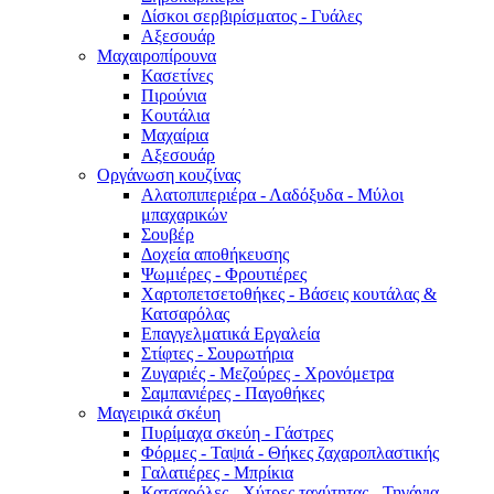
Δίσκοι σερβιρίσματος - Γυάλες
Αξεσουάρ
Μαχαιροπίρουνα
Κασετίνες
Πιρούνια
Κουτάλια
Μαχαίρια
Αξεσουάρ
Οργάνωση κουζίνας
Αλατοπιπεριέρα - Λαδόξυδα - Μύλοι
μπαχαρικών
Σουβέρ
Δοχεία αποθήκευσης
Ψωμιέρες - Φρουτιέρες
Χαρτοπετσετοθήκες - Βάσεις κουτάλας &
Κατσαρόλας
Επαγγελματικά Εργαλεία
Στίφτες - Σουρωτήρια
Ζυγαριές - Μεζούρες - Χρονόμετρα
Σαμπανιέρες - Παγοθήκες
Μαγειρικά σκέυη
Πυρίμαχα σκεύη - Γάστρες
Φόρμες - Ταψιά - Θήκες ζαχαροπλαστικής
Γαλατιέρες - Μπρίκια
Κατσαρόλες - Χύτρες ταχύτητας - Τηγάνια