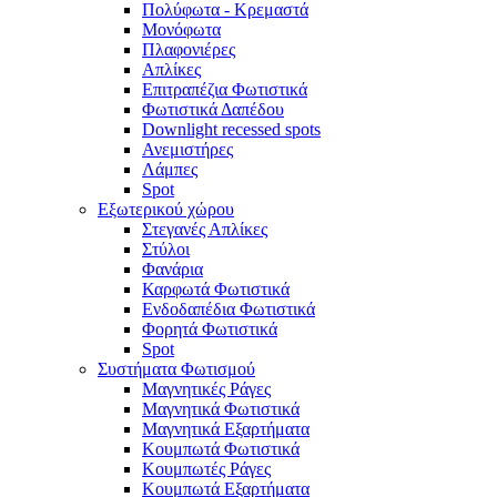
Πολύφωτα - Κρεμαστά
Μονόφωτα
Πλαφονιέρες
Απλίκες
Επιτραπέζια Φωτιστικά
Φωτιστικά Δαπέδου
Downlight recessed spots
Ανεμιστήρες
Λάμπες
Spot
Εξωτερικού χώρου
Στεγανές Απλίκες
Στύλοι
Φανάρια
Καρφωτά Φωτιστικά
Ενδοδαπέδια Φωτιστικά
Φορητά Φωτιστικά
Spot
Συστήματα Φωτισμού
Μαγνητικές Ράγες
Μαγνητικά Φωτιστικά
Μαγνητικά Εξαρτήματα
Κουμπωτά Φωτιστικά
Κουμπωτές Ράγες
Κουμπωτά Εξαρτήματα