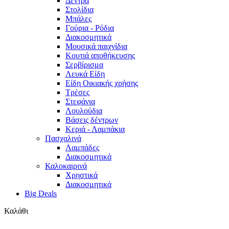
Δέντρα
Στολίδια
Μπάλες
Γούρια - Ρόδια
Διακοσμητικά
Μουσικά παιχνίδια
Κουτιά αποθήκευσης
Σερβίρισμα
Λευκά Είδη
Είδη Οικιακής χρήσης
Τρέσες
Στεφάνια
Λουλούδια
Βάσεις δέντρων
Κεριά - Λαμπάκια
Πασχαλινά
Λαμπάδες
Διακοσμητικά
Καλοκαιρινά
Χρηστικά
Διακοσμητικά
Big Deals
Καλάθι