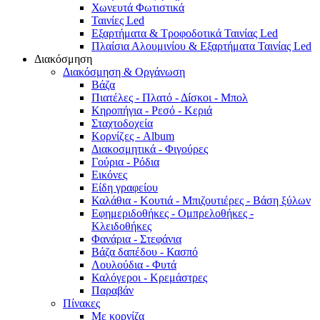
Χωνευτά Φωτιστικά
Ταινίες Led
Εξαρτήματα & Τροφοδοτικά Ταινίας Led
Πλαίσια Αλουμινίου & Εξαρτήματα Ταινίας Led
Διακόσμηση
Διακόσμηση & Οργάνωση
Βάζα
Πιατέλες - Πλατό - Δíσκοι - Μπολ
Κηροπήγια - Ρεσό - Κεριά
Σταχτοδοχεία
Κορνίζες - Album
Διακοσμητικά - Φιγούρες
Γούρια - Ρόδια
Εικόνες
Είδη γραφείου
Καλάθια - Κουτιά - Μπιζουτιέρες - Βάση ξύλων
Εφημεριδοθήκες - Ομπρελοθήκες -
Κλειδοθήκες
Φανάρια - Στεφάνια
Βάζα δαπέδου - Κασπό
Λουλούδια - Φυτά
Καλόγεροι - Κρεμάστρες
Παραβάν
Πίνακες
Με κορνίζα