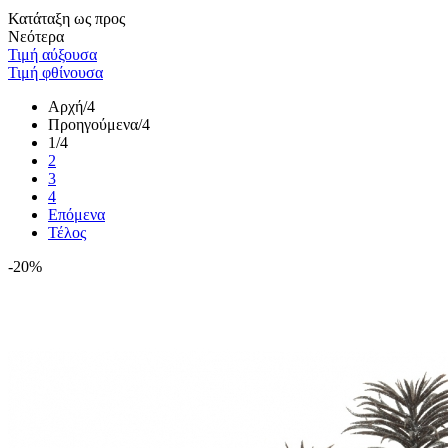
Κατάταξη ως προς
Νεότερα
Τιμή αύξουσα
Τιμή φθίνουσα
Αρχή
/4
Προηγούμενα
/4
1
/4
2
3
4
Επόμενα
Τέλος
-20%