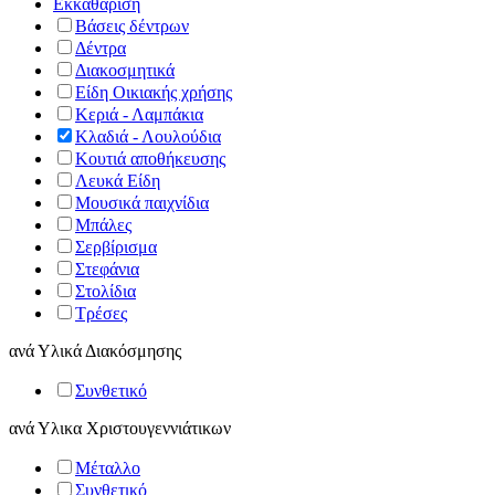
Εκκαθάριση
Βάσεις δέντρων
Δέντρα
Διακοσμητικά
Είδη Οικιακής χρήσης
Κεριά - Λαμπάκια
Κλαδιά - Λουλούδια
Κουτιά αποθήκευσης
Λευκά Είδη
Μουσικά παιχνίδια
Μπάλες
Σερβίρισμα
Στεφάνια
Στολίδια
Τρέσες
ανά
Υλικά Διακόσμησης
Συνθετικό
ανά
Υλικα Χριστουγεννιάτικων
Μέταλλο
Συνθετικό