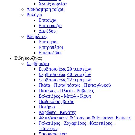
Χωρίς κορνίζα
Διακόσμηση τοίχου
Ρολόγια
Επιτοίχια
Επιτραπέζια
Δαπέδου
Καθρέπτες
Επιτοίχιοι
Επιτραπέζιοι
Επιδαπέδιοι
Είδη κουζίνας
Σερβίρισμα
Σερβίτσιο έως 20 τεμαχίων
Σερβίτσιο έως 40 τεμαχίων
Σερβίτσιο έως 72 τεμαχίων
Πιάτα - Πιάτα πάστας - Πιάτα γλυκού
Πιατέλες - Πλατό - Ραβιέρες
Σαλατιέρες - Μπωλ - Κουπ
Παιδικό σερβίτσιο
Ποτήρια
Καράφες - Κανάτες
Φλιτζάνια καφέ & Τσαγιού & Espresso, Κούπες
Γαλατιέρες - Ζαχαριέρες - Καφετιέρες -
Τσαγιέρες
Ξηροκαρπιέρα