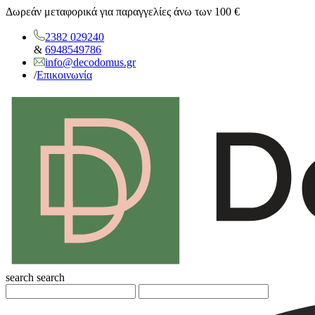
Δωρεάν μεταφορικά για παραγγελίες άνω των 100 €
2382 029240
&
6948549786
info@decodomus.gr
/
Επικοινωνία
search
search