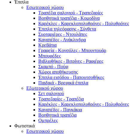
Έπιπλα
Εσωτερικού χώρου
Τραπέζια σαλονιού - Τραπεζαρίες
Βοηθητικά τραπέζια - Κομοδίνα
Καρέκλες - Καρεκλοπολυθρόνες - Πολυθρόνες
Έπιπλα τηλεόρασης - Σύνθετα
Συρταριέρες - Ντουλάπες
Καναπέδες - Ανάκλινδρα
Κρεβάτια
Γραφεία - Κονσόλες - Μπουντουάρ
Μπουφέδες
Βιβλιοθήκες - Βιτρίνες - Ραφιέρες
Σκαμπό - Πούφ
Χώροι αποθήκευσης
Έπιπλα εισόδου - Παπουτσοθήκες
Παιδικά - Βρεφικά έπιπλα
Εξωτερικού χώρου
Σετ σαλονιού
Τραπεζαρίες - Τραπέζια
Καρέκλες - Καρεκλοπολυθρόνες - Πολυθρόνες
Καναπέδες - Παγκάκια
Βοηθητικά τραπέζια
Ομπρέλες
Φωτιστικά
Εσωτερικού χώρου