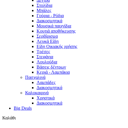
Δέντρα
Στολίδια
Μπάλες
Γούρια - Ρόδια
Διακοσμητικά
Μουσικά παιχνίδια
Κουτιά αποθήκευσης
Σερβίρισμα
Λευκά Είδη
Είδη Οικιακής χρήσης
Τρέσες
Στεφάνια
Λουλούδια
Βάσεις δέντρων
Κεριά - Λαμπάκια
Πασχαλινά
Λαμπάδες
Διακοσμητικά
Καλοκαιρινά
Χρηστικά
Διακοσμητικά
Big Deals
Καλάθι