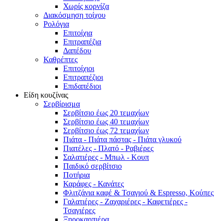
Χωρίς κορνίζα
Διακόσμηση τοίχου
Ρολόγια
Επιτοίχια
Επιτραπέζια
Δαπέδου
Καθρέπτες
Επιτοίχιοι
Επιτραπέζιοι
Επιδαπέδιοι
Είδη κουζίνας
Σερβίρισμα
Σερβίτσιο έως 20 τεμαχίων
Σερβίτσιο έως 40 τεμαχίων
Σερβίτσιο έως 72 τεμαχίων
Πιάτα - Πιάτα πάστας - Πιάτα γλυκού
Πιατέλες - Πλατό - Ραβιέρες
Σαλατιέρες - Μπωλ - Κουπ
Παιδικό σερβίτσιο
Ποτήρια
Καράφες - Κανάτες
Φλιτζάνια καφέ & Τσαγιού & Espresso, Κούπες
Γαλατιέρες - Ζαχαριέρες - Καφετιέρες -
Τσαγιέρες
Ξηροκαρπιέρα