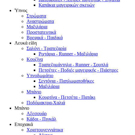
Καπάκια μαγειρικών σκευών
Ύπνος
Στρώματα
Αναστρώματα
Μαξιλάρια
Προστατευτικά
Βρεφικά - Παιδικά
Λευκά είδη
Σαλόνι - Τραπεζαρία
Ριχτάρια - Runner - Μαξιλάρια
Κουζίνα
Τραπεζομάντηλα - Runner - Σουπλά
Πετσέτες - Ποδιές μαγειρικής - Πιάστρες
Υπνοδωμάτιο
Σεντόνια - Παπλωματοθήκες
Μαξιλάρια
Μπάνιο
Κουρτίνα - Πετσέτα - Πατάκι
Ποδόμακτρα-Χαλιά
Μπάνιο
Αξεσουάρ
Κάδοι - Πιγκάλ
Εποχιακά
Χριστουγεννιάτικα