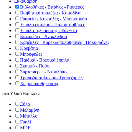
Εκκαθάριση
Βιβλιοθήκες - Βιτρίνες - Ραφιέρες
Βοηθητικά τραπέζια - Κομοδίνα
Γραφεία - Κονσόλες - Μπουντουάρ
Έπιπλα εισόδου - Παπουτσοθήκες
Έπιπλα τηλεόρασης - Σύνθετα
Καναπέδες - Ανάκλινδρα
Καρέκλες - Καρεκλοπολυθρόνες - Πολυθρόνες
Κρεβάτια
Μπουφέδες
Παιδικά - Βρεφικά έπιπλα
Σκαμπό - Πούφ
Συρταριέρες - Ντουλάπες
Τραπέζια σαλονιού- Τραπεζαρίες
Χώροι αποθήκευσης
ανά
Υλικά Επίπλων
Ξύλο
Μελαμίνη
Μέταλλο
Γυαλί
MDF