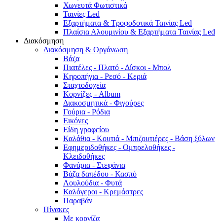
Χωνευτά Φωτιστικά
Ταινίες Led
Εξαρτήματα & Τροφοδοτικά Ταινίας Led
Πλαίσια Αλουμινίου & Εξαρτήματα Ταινίας Led
Διακόσμηση
Διακόσμηση & Οργάνωση
Βάζα
Πιατέλες - Πλατό - Δíσκοι - Μπολ
Κηροπήγια - Ρεσό - Κεριά
Σταχτοδοχεία
Κορνίζες - Album
Διακοσμητικά - Φιγούρες
Γούρια - Ρόδια
Εικόνες
Είδη γραφείου
Καλάθια - Κουτιά - Μπιζουτιέρες - Βάση ξύλων
Εφημεριδοθήκες - Ομπρελοθήκες -
Κλειδοθήκες
Φανάρια - Στεφάνια
Βάζα δαπέδου - Κασπό
Λουλούδια - Φυτά
Καλόγεροι - Κρεμάστρες
Παραβάν
Πίνακες
Με κορνίζα