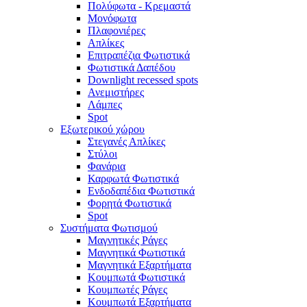
Πολύφωτα - Κρεμαστά
Μονόφωτα
Πλαφονιέρες
Απλίκες
Επιτραπέζια Φωτιστικά
Φωτιστικά Δαπέδου
Downlight recessed spots
Ανεμιστήρες
Λάμπες
Spot
Εξωτερικού χώρου
Στεγανές Απλίκες
Στύλοι
Φανάρια
Καρφωτά Φωτιστικά
Ενδοδαπέδια Φωτιστικά
Φορητά Φωτιστικά
Spot
Συστήματα Φωτισμού
Μαγνητικές Ράγες
Μαγνητικά Φωτιστικά
Μαγνητικά Εξαρτήματα
Κουμπωτά Φωτιστικά
Κουμπωτές Ράγες
Κουμπωτά Εξαρτήματα