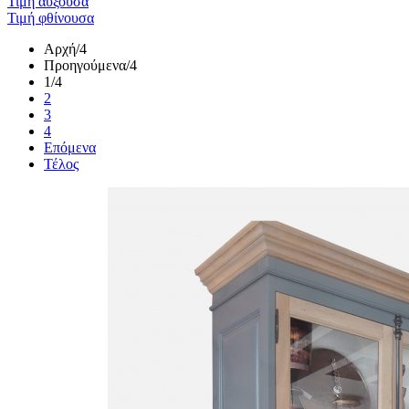
Τιμή αύξουσα
Τιμή φθίνουσα
Αρχή
/4
Προηγούμενα
/4
1
/4
2
3
4
Επόμενα
Τέλος