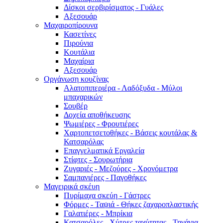
Δίσκοι σερβιρίσματος - Γυάλες
Αξεσουάρ
Μαχαιροπίρουνα
Κασετίνες
Πιρούνια
Κουτάλια
Μαχαίρια
Αξεσουάρ
Οργάνωση κουζίνας
Αλατοπιπεριέρα - Λαδόξυδα - Μύλοι
μπαχαρικών
Σουβέρ
Δοχεία αποθήκευσης
Ψωμιέρες - Φρουτιέρες
Χαρτοπετσετοθήκες - Βάσεις κουτάλας &
Κατσαρόλας
Επαγγελματικά Εργαλεία
Στίφτες - Σουρωτήρια
Ζυγαριές - Μεζούρες - Χρονόμετρα
Σαμπανιέρες - Παγοθήκες
Μαγειρικά σκέυη
Πυρίμαχα σκεύη - Γάστρες
Φόρμες - Ταψιά - Θήκες ζαχαροπλαστικής
Γαλατιέρες - Μπρίκια
Κατσαρόλες - Χύτρες ταχύτητας - Τηγάνια