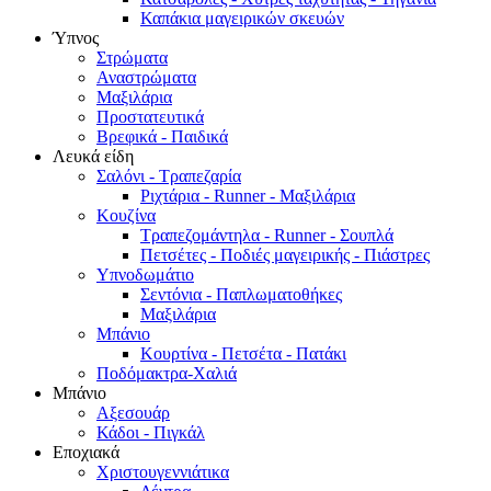
Καπάκια μαγειρικών σκευών
Ύπνος
Στρώματα
Αναστρώματα
Μαξιλάρια
Προστατευτικά
Βρεφικά - Παιδικά
Λευκά είδη
Σαλόνι - Τραπεζαρία
Ριχτάρια - Runner - Μαξιλάρια
Κουζίνα
Τραπεζομάντηλα - Runner - Σουπλά
Πετσέτες - Ποδιές μαγειρικής - Πιάστρες
Υπνοδωμάτιο
Σεντόνια - Παπλωματοθήκες
Μαξιλάρια
Μπάνιο
Κουρτίνα - Πετσέτα - Πατάκι
Ποδόμακτρα-Χαλιά
Μπάνιο
Αξεσουάρ
Κάδοι - Πιγκάλ
Εποχιακά
Χριστουγεννιάτικα