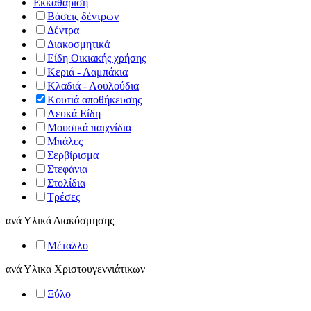
Εκκαθάριση
Βάσεις δέντρων
Δέντρα
Διακοσμητικά
Είδη Οικιακής χρήσης
Κεριά - Λαμπάκια
Κλαδιά - Λουλούδια
Κουτιά αποθήκευσης
Λευκά Είδη
Μουσικά παιχνίδια
Μπάλες
Σερβίρισμα
Στεφάνια
Στολίδια
Τρέσες
ανά
Υλικά Διακόσμησης
Μέταλλο
ανά
Υλικα Χριστουγεννιάτικων
Ξύλο