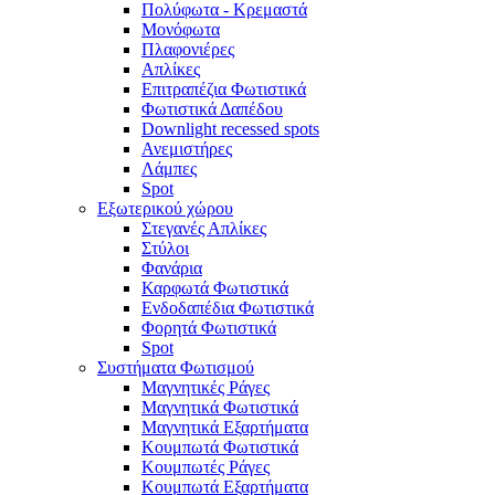
Πολύφωτα - Κρεμαστά
Μονόφωτα
Πλαφονιέρες
Απλίκες
Επιτραπέζια Φωτιστικά
Φωτιστικά Δαπέδου
Downlight recessed spots
Ανεμιστήρες
Λάμπες
Spot
Εξωτερικού χώρου
Στεγανές Απλίκες
Στύλοι
Φανάρια
Καρφωτά Φωτιστικά
Ενδοδαπέδια Φωτιστικά
Φορητά Φωτιστικά
Spot
Συστήματα Φωτισμού
Μαγνητικές Ράγες
Μαγνητικά Φωτιστικά
Μαγνητικά Εξαρτήματα
Κουμπωτά Φωτιστικά
Κουμπωτές Ράγες
Κουμπωτά Εξαρτήματα