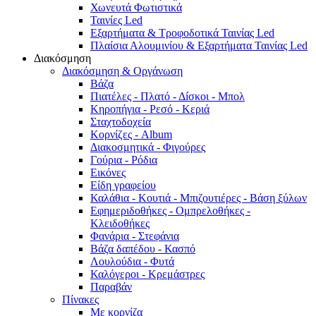
Χωνευτά Φωτιστικά
Ταινίες Led
Εξαρτήματα & Τροφοδοτικά Ταινίας Led
Πλαίσια Αλουμινίου & Εξαρτήματα Ταινίας Led
Διακόσμηση
Διακόσμηση & Οργάνωση
Βάζα
Πιατέλες - Πλατό - Δíσκοι - Μπολ
Κηροπήγια - Ρεσό - Κεριά
Σταχτοδοχεία
Κορνίζες - Album
Διακοσμητικά - Φιγούρες
Γούρια - Ρόδια
Εικόνες
Είδη γραφείου
Καλάθια - Κουτιά - Μπιζουτιέρες - Βάση ξύλων
Εφημεριδοθήκες - Ομπρελοθήκες -
Κλειδοθήκες
Φανάρια - Στεφάνια
Βάζα δαπέδου - Κασπό
Λουλούδια - Φυτά
Καλόγεροι - Κρεμάστρες
Παραβάν
Πίνακες
Με κορνίζα