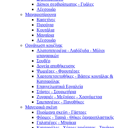
Δίσκοι σερβιρίσματος - Γυάλες
Αξεσουάρ
Μαχαιροπίρουνα
Κασετίνες
Πιρούνια
Κουτάλια
Μαχαίρια
Αξεσουάρ
Οργάνωση κουζίνας
Αλατοπιπεριέρα - Λαδόξυδα - Μύλοι
μπαχαρικών
Σουβέρ
Δοχεία αποθήκευσης
Ψωμιέρες - Φρουτιέρες
Χαρτοπετσετοθήκες - Βάσεις κουτάλας &
Κατσαρόλας
Επαγγελματικά Εργαλεία
Στίφτες - Σουρωτήρια
Ζυγαριές - Μεζούρες - Χρονόμετρα
Σαμπανιέρες - Παγοθήκες
Μαγειρικά σκέυη
Πυρίμαχα σκεύη - Γάστρες
Φόρμες - Ταψιά - Θήκες ζαχαροπλαστικής
Γαλατιέρες - Μπρίκια
Κατσαρόλες - Χύτρες ταχύτητας - Τηγάνια