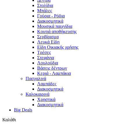
Δέντρα
Στολίδια
Μπάλες
Γούρια - Ρόδια
Διακοσμητικά
Μουσικά παιχνίδια
Κουτιά αποθήκευσης
Σερβίρισμα
Λευκά Είδη
Είδη Οικιακής χρήσης
Τρέσες
Στεφάνια
Λουλούδια
Βάσεις δέντρων
Κεριά - Λαμπάκια
Πασχαλινά
Λαμπάδες
Διακοσμητικά
Καλοκαιρινά
Χρηστικά
Διακοσμητικά
Big Deals
Καλάθι