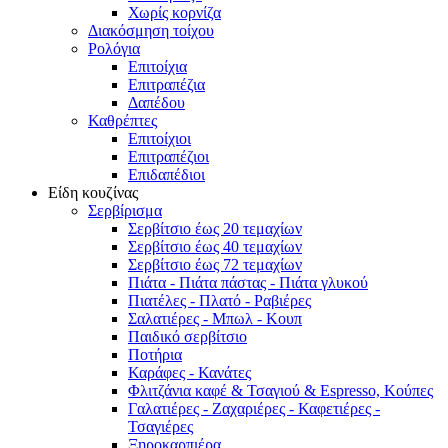
Χωρίς κορνίζα
Διακόσμηση τοίχου
Ρολόγια
Επιτοίχια
Επιτραπέζια
Δαπέδου
Καθρέπτες
Επιτοίχιοι
Επιτραπέζιοι
Επιδαπέδιοι
Είδη κουζίνας
Σερβίρισμα
Σερβίτσιο έως 20 τεμαχίων
Σερβίτσιο έως 40 τεμαχίων
Σερβίτσιο έως 72 τεμαχίων
Πιάτα - Πιάτα πάστας - Πιάτα γλυκού
Πιατέλες - Πλατό - Ραβιέρες
Σαλατιέρες - Μπωλ - Κουπ
Παιδικό σερβίτσιο
Ποτήρια
Καράφες - Κανάτες
Φλιτζάνια καφέ & Τσαγιού & Espresso, Κούπες
Γαλατιέρες - Ζαχαριέρες - Καφετιέρες -
Τσαγιέρες
Ξηροκαρπιέρα