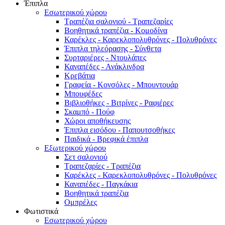
Έπιπλα
Εσωτερικού χώρου
Τραπέζια σαλονιού - Τραπεζαρίες
Βοηθητικά τραπέζια - Κομοδίνα
Καρέκλες - Καρεκλοπολυθρόνες - Πολυθρόνες
Έπιπλα τηλεόρασης - Σύνθετα
Συρταριέρες - Ντουλάπες
Καναπέδες - Ανάκλινδρα
Κρεβάτια
Γραφεία - Κονσόλες - Μπουντουάρ
Μπουφέδες
Βιβλιοθήκες - Βιτρίνες - Ραφιέρες
Σκαμπό - Πούφ
Χώροι αποθήκευσης
Έπιπλα εισόδου - Παπουτσοθήκες
Παιδικά - Βρεφικά έπιπλα
Εξωτερικού χώρου
Σετ σαλονιού
Τραπεζαρίες - Τραπέζια
Καρέκλες - Καρεκλοπολυθρόνες - Πολυθρόνες
Καναπέδες - Παγκάκια
Βοηθητικά τραπέζια
Ομπρέλες
Φωτιστικά
Εσωτερικού χώρου