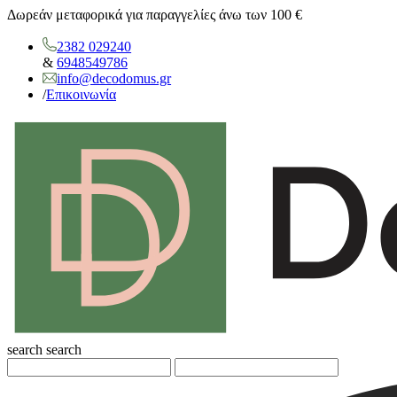
Δωρεάν μεταφορικά για παραγγελίες άνω των 100 €
2382 029240
&
6948549786
info@decodomus.gr
/
Επικοινωνία
search
search