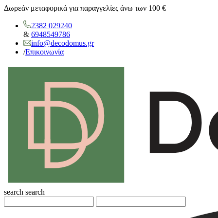
Δωρεάν μεταφορικά για παραγγελίες άνω των 100 €
2382 029240
&
6948549786
info@decodomus.gr
/
Επικοινωνία
search
search