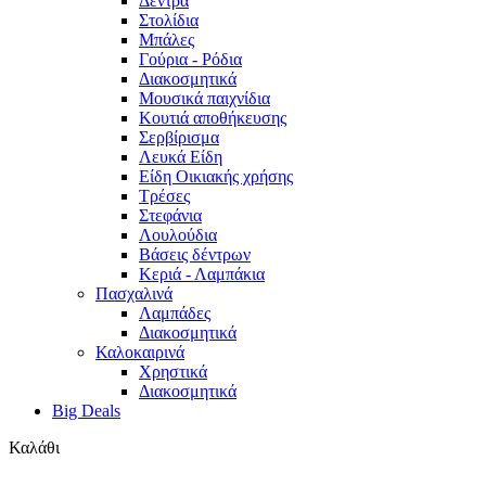
Δέντρα
Στολίδια
Μπάλες
Γούρια - Ρόδια
Διακοσμητικά
Μουσικά παιχνίδια
Κουτιά αποθήκευσης
Σερβίρισμα
Λευκά Είδη
Είδη Οικιακής χρήσης
Τρέσες
Στεφάνια
Λουλούδια
Βάσεις δέντρων
Κεριά - Λαμπάκια
Πασχαλινά
Λαμπάδες
Διακοσμητικά
Καλοκαιρινά
Χρηστικά
Διακοσμητικά
Big Deals
Καλάθι