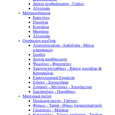
Δίσκοι σερβιρίσματος - Γυάλες
Αξεσουάρ
Μαχαιροπίρουνα
Κασετίνες
Πιρούνια
Κουτάλια
Μαχαίρια
Αξεσουάρ
Οργάνωση κουζίνας
Αλατοπιπεριέρα - Λαδόξυδα - Μύλοι
μπαχαρικών
Σουβέρ
Δοχεία αποθήκευσης
Ψωμιέρες - Φρουτιέρες
Χαρτοπετσετοθήκες - Βάσεις κουτάλας &
Κατσαρόλας
Επαγγελματικά Εργαλεία
Στίφτες - Σουρωτήρια
Ζυγαριές - Μεζούρες - Χρονόμετρα
Σαμπανιέρες - Παγοθήκες
Μαγειρικά σκέυη
Πυρίμαχα σκεύη - Γάστρες
Φόρμες - Ταψιά - Θήκες ζαχαροπλαστικής
Γαλατιέρες - Μπρίκια
Κατσαρόλες - Χύτρες ταχύτητας - Τηγάνια