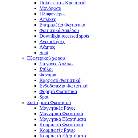
Πολύφωτα - Κρεμαστά
Μονόφωτα
Πλαφονιέρες
Απλίκες
Επιτραπέζια Φωτιστικά
Φωτιστικά Δαπέδου
Downlight recessed spots
Ανεμιστήρες
Λάμπες
Spot
Εξωτερικού χώρου
Στεγανές Απλίκες
Στύλοι
Φανάρια
Καρφωτά Φωτιστικά
Ενδοδαπέδια Φωτιστικά
Φορητά Φωτιστικά
Spot
Συστήματα Φωτισμού
Μαγνητικές Ράγες
Μαγνητικά Φωτιστικά
Μαγνητικά Εξαρτήματα
Κουμπωτά Φωτιστικά
Κουμπωτές Ράγες
Κουμπωτά Εξαρτήματα