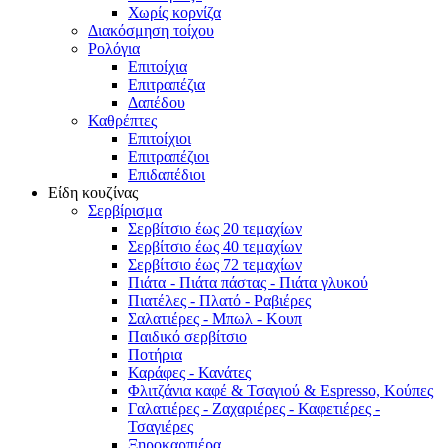
Χωρίς κορνίζα
Διακόσμηση τοίχου
Ρολόγια
Επιτοίχια
Επιτραπέζια
Δαπέδου
Καθρέπτες
Επιτοίχιοι
Επιτραπέζιοι
Επιδαπέδιοι
Είδη κουζίνας
Σερβίρισμα
Σερβίτσιο έως 20 τεμαχίων
Σερβίτσιο έως 40 τεμαχίων
Σερβίτσιο έως 72 τεμαχίων
Πιάτα - Πιάτα πάστας - Πιάτα γλυκού
Πιατέλες - Πλατό - Ραβιέρες
Σαλατιέρες - Μπωλ - Κουπ
Παιδικό σερβίτσιο
Ποτήρια
Καράφες - Κανάτες
Φλιτζάνια καφέ & Τσαγιού & Espresso, Κούπες
Γαλατιέρες - Ζαχαριέρες - Καφετιέρες -
Τσαγιέρες
Ξηροκαρπιέρα