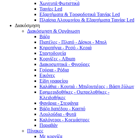
Χωνευτά Φωτιστικά
Ταινίες Led
Εξαρτήματα & Τροφοδοτικά Ταινίας Led
Πλαίσια Αλουμινίου & Εξαρτήματα Ταινίας Led
Διακόσμηση
Διακόσμηση & Οργάνωση
Βάζα
Πιατέλες - Πλατό - Δíσκοι - Μπολ
Κηροπήγια - Ρεσό - Κεριά
Σταχτοδοχεία
Κορνίζες - Album
Διακοσμητικά - Φιγούρες
Γούρια - Ρόδια
Εικόνες
Είδη γραφείου
Καλάθια - Κουτιά - Μπιζουτιέρες - Βάση ξύλων
Εφημεριδοθήκες - Ομπρελοθήκες -
Κλειδοθήκες
Φανάρια - Στεφάνια
Βάζα δαπέδου - Κασπό
Λουλούδια - Φυτά
Καλόγεροι - Κρεμάστρες
Παραβάν
Πίνακες
Με κορνίζα