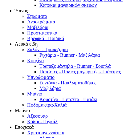
Καπάκια μαγειρικών σκευών
Ύπνος
Στρώματα
Αναστρώματα
Μαξιλάρια
Προστατευτικά
Βρεφικά - Παιδικά
Λευκά είδη
Σαλόνι - Τραπεζαρία
Ριχτάρια - Runner - Μαξιλάρια
Κουζίνα
Τραπεζομάντηλα - Runner - Σουπλά
Πετσέτες - Ποδιές μαγειρικής - Πιάστρες
Υπνοδωμάτιο
Σεντόνια - Παπλωματοθήκες
Μαξιλάρια
Μπάνιο
Κουρτίνα - Πετσέτα - Πατάκι
Ποδόμακτρα-Χαλιά
Μπάνιο
Αξεσουάρ
Κάδοι - Πιγκάλ
Εποχιακά
Χριστουγεννιάτικα