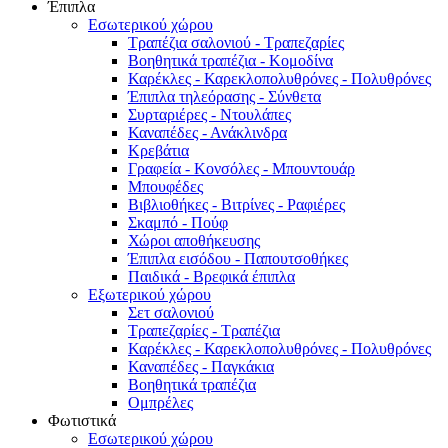
Έπιπλα
Εσωτερικού χώρου
Τραπέζια σαλονιού - Τραπεζαρίες
Βοηθητικά τραπέζια - Κομοδίνα
Καρέκλες - Καρεκλοπολυθρόνες - Πολυθρόνες
Έπιπλα τηλεόρασης - Σύνθετα
Συρταριέρες - Ντουλάπες
Καναπέδες - Ανάκλινδρα
Κρεβάτια
Γραφεία - Κονσόλες - Μπουντουάρ
Μπουφέδες
Βιβλιοθήκες - Βιτρίνες - Ραφιέρες
Σκαμπό - Πούφ
Χώροι αποθήκευσης
Έπιπλα εισόδου - Παπουτσοθήκες
Παιδικά - Βρεφικά έπιπλα
Εξωτερικού χώρου
Σετ σαλονιού
Τραπεζαρίες - Τραπέζια
Καρέκλες - Καρεκλοπολυθρόνες - Πολυθρόνες
Καναπέδες - Παγκάκια
Βοηθητικά τραπέζια
Ομπρέλες
Φωτιστικά
Εσωτερικού χώρου