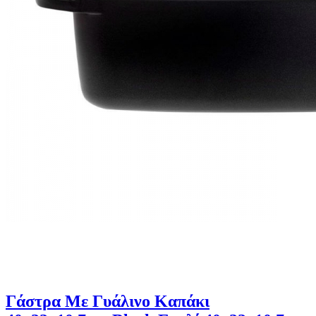
Γάστρα Με Γυάλινο Καπάκι