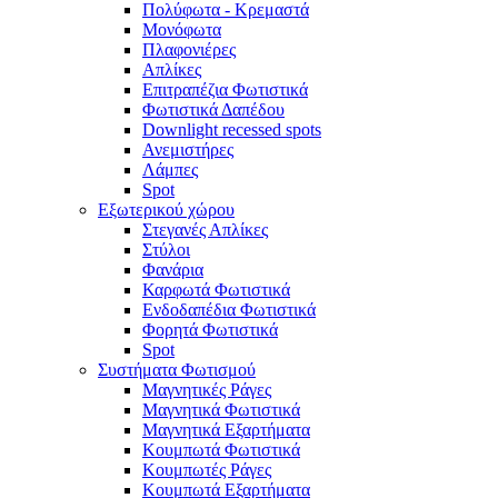
Πολύφωτα - Κρεμαστά
Μονόφωτα
Πλαφονιέρες
Απλίκες
Επιτραπέζια Φωτιστικά
Φωτιστικά Δαπέδου
Downlight recessed spots
Ανεμιστήρες
Λάμπες
Spot
Εξωτερικού χώρου
Στεγανές Απλίκες
Στύλοι
Φανάρια
Καρφωτά Φωτιστικά
Ενδοδαπέδια Φωτιστικά
Φορητά Φωτιστικά
Spot
Συστήματα Φωτισμού
Μαγνητικές Ράγες
Μαγνητικά Φωτιστικά
Μαγνητικά Εξαρτήματα
Κουμπωτά Φωτιστικά
Κουμπωτές Ράγες
Κουμπωτά Εξαρτήματα