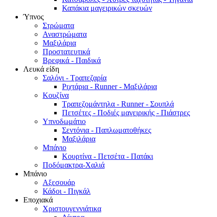
Καπάκια μαγειρικών σκευών
Ύπνος
Στρώματα
Αναστρώματα
Μαξιλάρια
Προστατευτικά
Βρεφικά - Παιδικά
Λευκά είδη
Σαλόνι - Τραπεζαρία
Ριχτάρια - Runner - Μαξιλάρια
Κουζίνα
Τραπεζομάντηλα - Runner - Σουπλά
Πετσέτες - Ποδιές μαγειρικής - Πιάστρες
Υπνοδωμάτιο
Σεντόνια - Παπλωματοθήκες
Μαξιλάρια
Μπάνιο
Κουρτίνα - Πετσέτα - Πατάκι
Ποδόμακτρα-Χαλιά
Μπάνιο
Αξεσουάρ
Κάδοι - Πιγκάλ
Εποχιακά
Χριστουγεννιάτικα