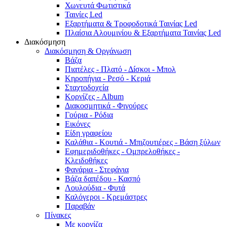
Χωνευτά Φωτιστικά
Ταινίες Led
Εξαρτήματα & Τροφοδοτικά Ταινίας Led
Πλαίσια Αλουμινίου & Εξαρτήματα Ταινίας Led
Διακόσμηση
Διακόσμηση & Οργάνωση
Βάζα
Πιατέλες - Πλατό - Δíσκοι - Μπολ
Κηροπήγια - Ρεσό - Κεριά
Σταχτοδοχεία
Κορνίζες - Album
Διακοσμητικά - Φιγούρες
Γούρια - Ρόδια
Εικόνες
Είδη γραφείου
Καλάθια - Κουτιά - Μπιζουτιέρες - Βάση ξύλων
Εφημεριδοθήκες - Ομπρελοθήκες -
Κλειδοθήκες
Φανάρια - Στεφάνια
Βάζα δαπέδου - Κασπό
Λουλούδια - Φυτά
Καλόγεροι - Κρεμάστρες
Παραβάν
Πίνακες
Με κορνίζα