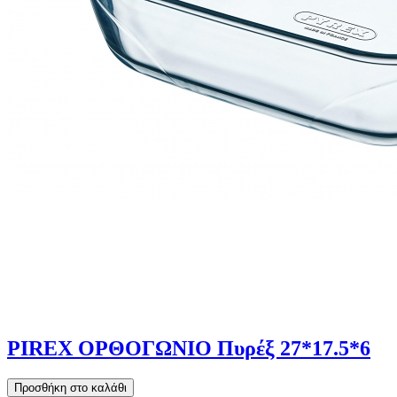
PIREX ΟΡΘΟΓΩΝΙΟ Πυρέξ 27*17.5*6