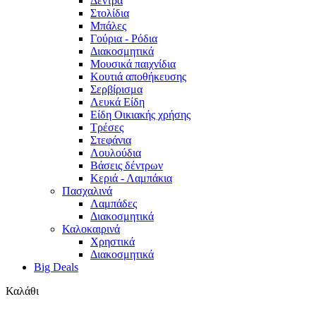
Δέντρα
Στολίδια
Μπάλες
Γούρια - Ρόδια
Διακοσμητικά
Μουσικά παιχνίδια
Κουτιά αποθήκευσης
Σερβίρισμα
Λευκά Είδη
Είδη Οικιακής χρήσης
Τρέσες
Στεφάνια
Λουλούδια
Βάσεις δέντρων
Κεριά - Λαμπάκια
Πασχαλινά
Λαμπάδες
Διακοσμητικά
Καλοκαιρινά
Χρηστικά
Διακοσμητικά
Big Deals
Καλάθι