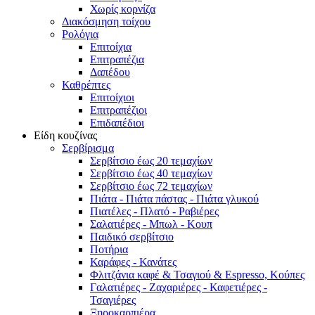
Χωρίς κορνίζα
Διακόσμηση τοίχου
Ρολόγια
Επιτοίχια
Επιτραπέζια
Δαπέδου
Καθρέπτες
Επιτοίχιοι
Επιτραπέζιοι
Επιδαπέδιοι
Είδη κουζίνας
Σερβίρισμα
Σερβίτσιο έως 20 τεμαχίων
Σερβίτσιο έως 40 τεμαχίων
Σερβίτσιο έως 72 τεμαχίων
Πιάτα - Πιάτα πάστας - Πιάτα γλυκού
Πιατέλες - Πλατό - Ραβιέρες
Σαλατιέρες - Μπωλ - Κουπ
Παιδικό σερβίτσιο
Ποτήρια
Καράφες - Κανάτες
Φλιτζάνια καφέ & Τσαγιού & Espresso, Κούπες
Γαλατιέρες - Ζαχαριέρες - Καφετιέρες -
Τσαγιέρες
Ξηροκαρπιέρα