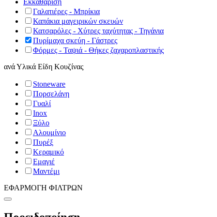
Εκκαθάριση
Γαλατιέρες - Μπρίκια
Καπάκια μαγειρικών σκευών
Κατσαρόλες - Χύτρες ταχύτητας - Τηγάνια
Πυρίμαχα σκεύη - Γάστρες
Φόρμες - Ταψιά - Θήκες ζαχαροπλαστικής
ανά
Υλικά Είδη Κουζίνας
Stoneware
Πορσελάνη
Γυαλί
Inox
Ξύλο
Αλουμίνιο
Πυρέξ
Κεραμικό
Εμαγιέ
Μαντέμι
ΕΦΑΡΜΟΓΗ ΦΙΛΤΡΩΝ