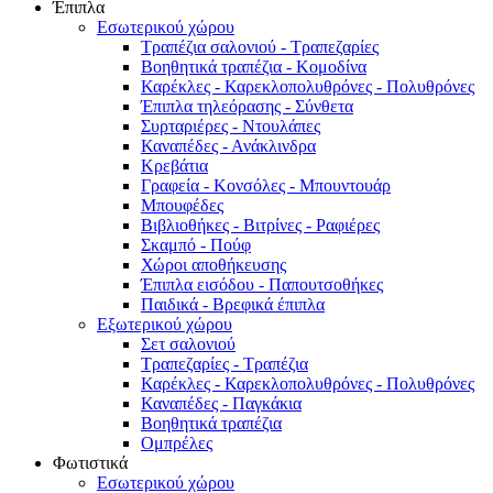
Έπιπλα
Εσωτερικού χώρου
Τραπέζια σαλονιού - Τραπεζαρίες
Βοηθητικά τραπέζια - Κομοδίνα
Καρέκλες - Καρεκλοπολυθρόνες - Πολυθρόνες
Έπιπλα τηλεόρασης - Σύνθετα
Συρταριέρες - Ντουλάπες
Καναπέδες - Ανάκλινδρα
Κρεβάτια
Γραφεία - Κονσόλες - Μπουντουάρ
Μπουφέδες
Βιβλιοθήκες - Βιτρίνες - Ραφιέρες
Σκαμπό - Πούφ
Χώροι αποθήκευσης
Έπιπλα εισόδου - Παπουτσοθήκες
Παιδικά - Βρεφικά έπιπλα
Εξωτερικού χώρου
Σετ σαλονιού
Τραπεζαρίες - Τραπέζια
Καρέκλες - Καρεκλοπολυθρόνες - Πολυθρόνες
Καναπέδες - Παγκάκια
Βοηθητικά τραπέζια
Ομπρέλες
Φωτιστικά
Εσωτερικού χώρου