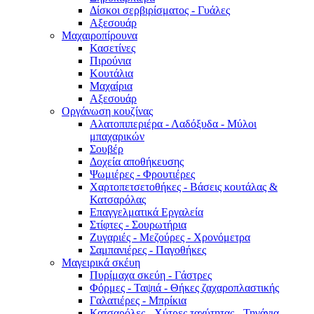
Δίσκοι σερβιρίσματος - Γυάλες
Αξεσουάρ
Μαχαιροπίρουνα
Κασετίνες
Πιρούνια
Κουτάλια
Μαχαίρια
Αξεσουάρ
Οργάνωση κουζίνας
Αλατοπιπεριέρα - Λαδόξυδα - Μύλοι
μπαχαρικών
Σουβέρ
Δοχεία αποθήκευσης
Ψωμιέρες - Φρουτιέρες
Χαρτοπετσετοθήκες - Βάσεις κουτάλας &
Κατσαρόλας
Επαγγελματικά Εργαλεία
Στίφτες - Σουρωτήρια
Ζυγαριές - Μεζούρες - Χρονόμετρα
Σαμπανιέρες - Παγοθήκες
Μαγειρικά σκέυη
Πυρίμαχα σκεύη - Γάστρες
Φόρμες - Ταψιά - Θήκες ζαχαροπλαστικής
Γαλατιέρες - Μπρίκια
Κατσαρόλες - Χύτρες ταχύτητας - Τηγάνια