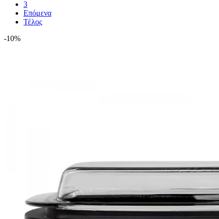
3
Επόμενα
Τέλος
-10%