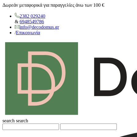
Δωρεάν μεταφορικά για παραγγελίες άνω των 100 €
2382 029240
&
6948549786
info@decodomus.gr
/
Επικοινωνία
search
search