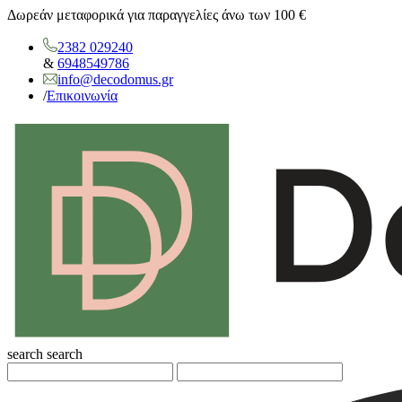
Δωρεάν μεταφορικά για παραγγελίες άνω των 100 €
2382 029240
&
6948549786
info@decodomus.gr
/
Επικοινωνία
search
search