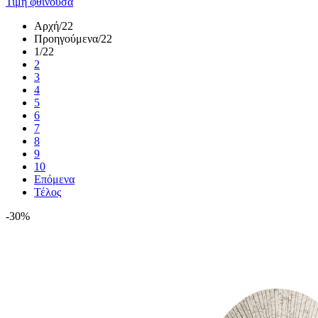
Τιμή φθίνουσα
Αρχή
/22
Προηγούμενα
/22
1
/22
2
3
4
5
6
7
8
9
10
Επόμενα
Τέλος
-30%