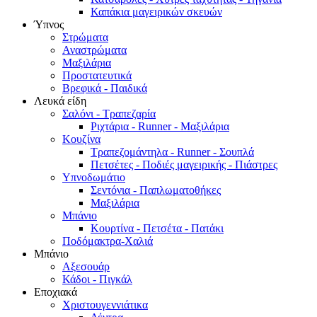
Καπάκια μαγειρικών σκευών
Ύπνος
Στρώματα
Αναστρώματα
Μαξιλάρια
Προστατευτικά
Βρεφικά - Παιδικά
Λευκά είδη
Σαλόνι - Τραπεζαρία
Ριχτάρια - Runner - Μαξιλάρια
Κουζίνα
Τραπεζομάντηλα - Runner - Σουπλά
Πετσέτες - Ποδιές μαγειρικής - Πιάστρες
Υπνοδωμάτιο
Σεντόνια - Παπλωματοθήκες
Μαξιλάρια
Μπάνιο
Κουρτίνα - Πετσέτα - Πατάκι
Ποδόμακτρα-Χαλιά
Μπάνιο
Αξεσουάρ
Κάδοι - Πιγκάλ
Εποχιακά
Χριστουγεννιάτικα