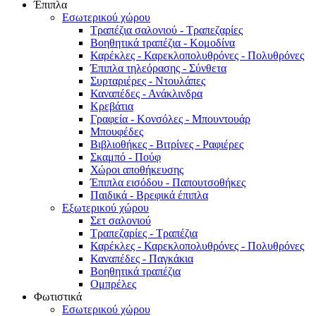
Έπιπλα
Εσωτερικού χώρου
Τραπέζια σαλονιού - Τραπεζαρίες
Βοηθητικά τραπέζια - Κομοδίνα
Καρέκλες - Καρεκλοπολυθρόνες - Πολυθρόνες
Έπιπλα τηλεόρασης - Σύνθετα
Συρταριέρες - Ντουλάπες
Καναπέδες - Ανάκλινδρα
Κρεβάτια
Γραφεία - Κονσόλες - Μπουντουάρ
Μπουφέδες
Βιβλιοθήκες - Βιτρίνες - Ραφιέρες
Σκαμπό - Πούφ
Χώροι αποθήκευσης
Έπιπλα εισόδου - Παπουτσοθήκες
Παιδικά - Βρεφικά έπιπλα
Εξωτερικού χώρου
Σετ σαλονιού
Τραπεζαρίες - Τραπέζια
Καρέκλες - Καρεκλοπολυθρόνες - Πολυθρόνες
Καναπέδες - Παγκάκια
Βοηθητικά τραπέζια
Ομπρέλες
Φωτιστικά
Εσωτερικού χώρου