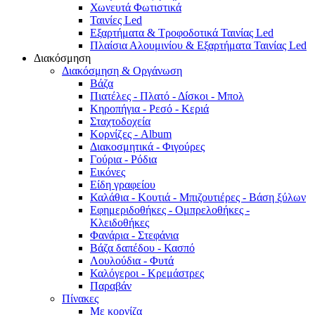
Χωνευτά Φωτιστικά
Ταινίες Led
Εξαρτήματα & Τροφοδοτικά Ταινίας Led
Πλαίσια Αλουμινίου & Εξαρτήματα Ταινίας Led
Διακόσμηση
Διακόσμηση & Οργάνωση
Βάζα
Πιατέλες - Πλατό - Δíσκοι - Μπολ
Κηροπήγια - Ρεσό - Κεριά
Σταχτοδοχεία
Κορνίζες - Album
Διακοσμητικά - Φιγούρες
Γούρια - Ρόδια
Εικόνες
Είδη γραφείου
Καλάθια - Κουτιά - Μπιζουτιέρες - Βάση ξύλων
Εφημεριδοθήκες - Ομπρελοθήκες -
Κλειδοθήκες
Φανάρια - Στεφάνια
Βάζα δαπέδου - Κασπό
Λουλούδια - Φυτά
Καλόγεροι - Κρεμάστρες
Παραβάν
Πίνακες
Με κορνίζα