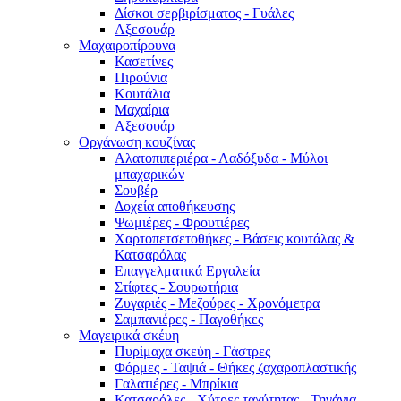
Δίσκοι σερβιρίσματος - Γυάλες
Αξεσουάρ
Μαχαιροπίρουνα
Κασετίνες
Πιρούνια
Κουτάλια
Μαχαίρια
Αξεσουάρ
Οργάνωση κουζίνας
Αλατοπιπεριέρα - Λαδόξυδα - Μύλοι
μπαχαρικών
Σουβέρ
Δοχεία αποθήκευσης
Ψωμιέρες - Φρουτιέρες
Χαρτοπετσετοθήκες - Βάσεις κουτάλας &
Κατσαρόλας
Επαγγελματικά Εργαλεία
Στίφτες - Σουρωτήρια
Ζυγαριές - Μεζούρες - Χρονόμετρα
Σαμπανιέρες - Παγοθήκες
Μαγειρικά σκέυη
Πυρίμαχα σκεύη - Γάστρες
Φόρμες - Ταψιά - Θήκες ζαχαροπλαστικής
Γαλατιέρες - Μπρίκια
Κατσαρόλες - Χύτρες ταχύτητας - Τηγάνια