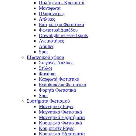
Πολύφωτα - Κρεμαστά
Μονόφωτα
Πλαφονιέρες
Απλίκες
Επιτραπέζια Φωτιστικά
Φωτιστικά Δαπέδου
Downlight recessed spots
Ανεμιστήρες
Λάμπες
Spot
Εξωτερικού χώρου
Στεγανές Απλίκες
Στύλοι
Φανάρια
Καρφωτά Φωτιστικά
Ενδοδαπέδια Φωτιστικά
Φορητά Φωτιστικά
Spot
Συστήματα Φωτισμού
Μαγνητικές Ράγες
Μαγνητικά Φωτιστικά
Μαγνητικά Εξαρτήματα
Κουμπωτά Φωτιστικά
Κουμπωτές Ράγες
Κουμπωτά Εξαρτήματα