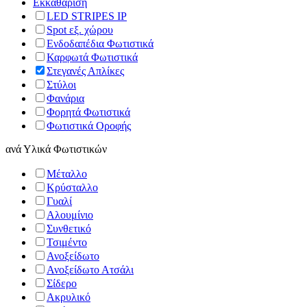
Εκκαθάριση
LED STRIPES IP
Spot εξ. χώρου
Ενδοδαπέδια Φωτιστικά
Καρφωτά Φωτιστικά
Στεγανές Απλίκες
Στύλοι
Φανάρια
Φορητά Φωτιστικά
Φωτιστικά Οροφής
ανά
Υλικά Φωτιστικών
Μέταλλο
Κρύσταλλο
Γυαλί
Αλουμίνιο
Συνθετικό
Τσιμέντο
Ανοξείδωτο
Ανοξείδωτο Ατσάλι
Σίδερο
Ακρυλικό