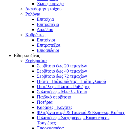
Χωρίς κορνίζα
Διακόσμηση τοίχου
Ρολόγια
Επιτοίχια
Επιτραπέζια
Δαπέδου
Καθρέπτες
Επιτοίχιοι
Επιτραπέζιοι
Επιδαπέδιοι
Είδη κουζίνας
Σερβίρισμα
Σερβίτσιο έως 20 τεμαχίων
Σερβίτσιο έως 40 τεμαχίων
Σερβίτσιο έως 72 τεμαχίων
Πιάτα - Πιάτα πάστας - Πιάτα γλυκού
Πιατέλες - Πλατό - Ραβιέρες
Σαλατιέρες - Μπωλ - Κουπ
Παιδικό σερβίτσιο
Ποτήρια
Καράφες - Κανάτες
Φλιτζάνια καφέ & Τσαγιού & Espresso, Κούπες
Γαλατιέρες - Ζαχαριέρες - Καφετιέρες -
Τσαγιέρες
Ξηροκαρπιέρα