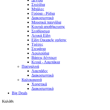
Δέντρα
Στολίδια
Μπάλες
Γούρια - Ρόδια
Διακοσμητικά
Μουσικά παιχνίδια
Κουτιά αποθήκευσης
Σερβίρισμα
Λευκά Είδη
Είδη Οικιακής χρήσης
Τρέσες
Στεφάνια
Λουλούδια
Βάσεις δέντρων
Κεριά - Λαμπάκια
Πασχαλινά
Λαμπάδες
Διακοσμητικά
Καλοκαιρινά
Χρηστικά
Διακοσμητικά
Big Deals
Καλάθι