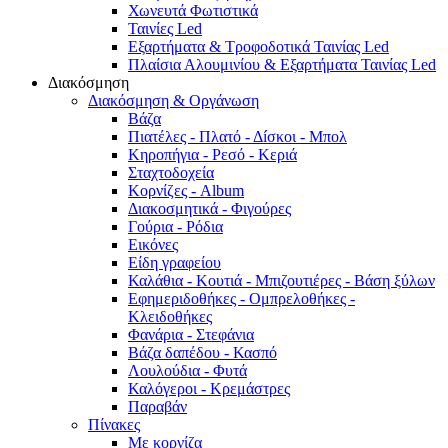
Χωνευτά Φωτιστικά
Ταινίες Led
Εξαρτήματα & Τροφοδοτικά Ταινίας Led
Πλαίσια Αλουμινίου & Εξαρτήματα Ταινίας Led
Διακόσμηση
Διακόσμηση & Οργάνωση
Βάζα
Πιατέλες - Πλατό - Δíσκοι - Μπολ
Κηροπήγια - Ρεσό - Κεριά
Σταχτοδοχεία
Κορνίζες - Album
Διακοσμητικά - Φιγούρες
Γούρια - Ρόδια
Εικόνες
Είδη γραφείου
Καλάθια - Κουτιά - Μπιζουτιέρες - Βάση ξύλων
Εφημεριδοθήκες - Ομπρελοθήκες -
Κλειδοθήκες
Φανάρια - Στεφάνια
Βάζα δαπέδου - Κασπό
Λουλούδια - Φυτά
Καλόγεροι - Κρεμάστρες
Παραβάν
Πίνακες
Με κορνίζα