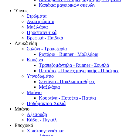
Καπάκια μαγειρικών σκευών
Ύπνος
Στρώματα
Αναστρώματα
Μαξιλάρια
Προστατευτικά
Βρεφικά - Παιδικά
Λευκά είδη
Σαλόνι - Τραπεζαρία
Ριχτάρια - Runner - Μαξιλάρια
Κουζίνα
Τραπεζομάντηλα - Runner - Σουπλά
Πετσέτες - Ποδιές μαγειρικής - Πιάστρες
Υπνοδωμάτιο
Σεντόνια - Παπλωματοθήκες
Μαξιλάρια
Μπάνιο
Κουρτίνα - Πετσέτα - Πατάκι
Ποδόμακτρα-Χαλιά
Μπάνιο
Αξεσουάρ
Κάδοι - Πιγκάλ
Εποχιακά
Χριστουγεννιάτικα