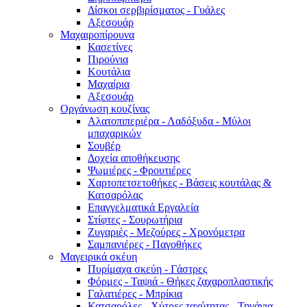
Δίσκοι σερβιρίσματος - Γυάλες
Αξεσουάρ
Μαχαιροπίρουνα
Κασετίνες
Πιρούνια
Κουτάλια
Μαχαίρια
Αξεσουάρ
Οργάνωση κουζίνας
Αλατοπιπεριέρα - Λαδόξυδα - Μύλοι
μπαχαρικών
Σουβέρ
Δοχεία αποθήκευσης
Ψωμιέρες - Φρουτιέρες
Χαρτοπετσετοθήκες - Βάσεις κουτάλας &
Κατσαρόλας
Επαγγελματικά Εργαλεία
Στίφτες - Σουρωτήρια
Ζυγαριές - Μεζούρες - Χρονόμετρα
Σαμπανιέρες - Παγοθήκες
Μαγειρικά σκέυη
Πυρίμαχα σκεύη - Γάστρες
Φόρμες - Ταψιά - Θήκες ζαχαροπλαστικής
Γαλατιέρες - Μπρίκια
Κατσαρόλες - Χύτρες ταχύτητας - Τηγάνια