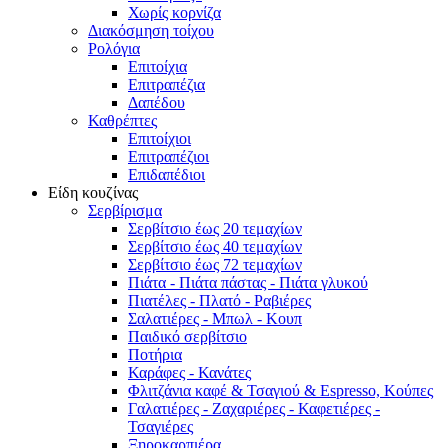
Χωρίς κορνίζα
Διακόσμηση τοίχου
Ρολόγια
Επιτοίχια
Επιτραπέζια
Δαπέδου
Καθρέπτες
Επιτοίχιοι
Επιτραπέζιοι
Επιδαπέδιοι
Είδη κουζίνας
Σερβίρισμα
Σερβίτσιο έως 20 τεμαχίων
Σερβίτσιο έως 40 τεμαχίων
Σερβίτσιο έως 72 τεμαχίων
Πιάτα - Πιάτα πάστας - Πιάτα γλυκού
Πιατέλες - Πλατό - Ραβιέρες
Σαλατιέρες - Μπωλ - Κουπ
Παιδικό σερβίτσιο
Ποτήρια
Καράφες - Κανάτες
Φλιτζάνια καφέ & Τσαγιού & Espresso, Κούπες
Γαλατιέρες - Ζαχαριέρες - Καφετιέρες -
Τσαγιέρες
Ξηροκαρπιέρα