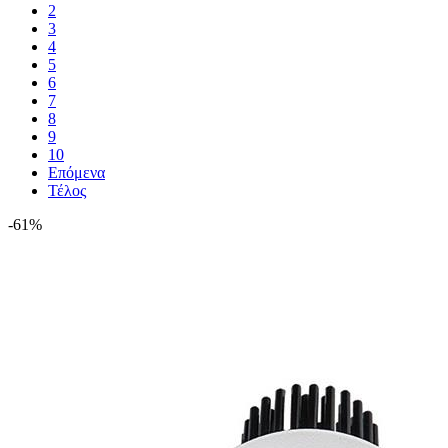
2
3
4
5
6
7
8
9
10
Επόμενα
Τέλος
-61%