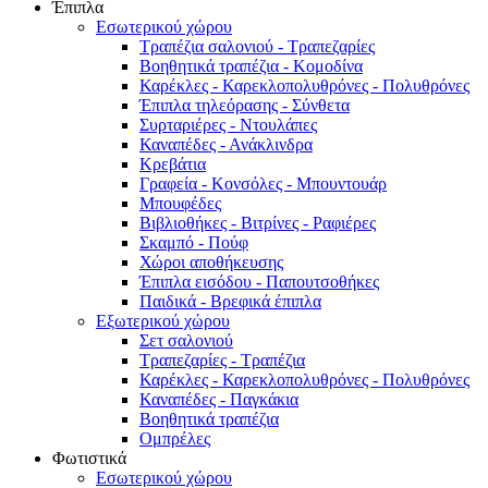
Έπιπλα
Εσωτερικού χώρου
Τραπέζια σαλονιού - Τραπεζαρίες
Βοηθητικά τραπέζια - Κομοδίνα
Καρέκλες - Καρεκλοπολυθρόνες - Πολυθρόνες
Έπιπλα τηλεόρασης - Σύνθετα
Συρταριέρες - Ντουλάπες
Καναπέδες - Ανάκλινδρα
Κρεβάτια
Γραφεία - Κονσόλες - Μπουντουάρ
Μπουφέδες
Βιβλιοθήκες - Βιτρίνες - Ραφιέρες
Σκαμπό - Πούφ
Χώροι αποθήκευσης
Έπιπλα εισόδου - Παπουτσοθήκες
Παιδικά - Βρεφικά έπιπλα
Εξωτερικού χώρου
Σετ σαλονιού
Τραπεζαρίες - Τραπέζια
Καρέκλες - Καρεκλοπολυθρόνες - Πολυθρόνες
Καναπέδες - Παγκάκια
Βοηθητικά τραπέζια
Ομπρέλες
Φωτιστικά
Εσωτερικού χώρου