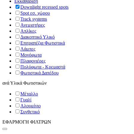
Εκκαθάριση
Downlight recessed spots
Spot εσ. χώρου
Track systems
Ανεμιστήρες
Απλίκες
Διακοπτικό Υλικό
Επιτραπέζια Φωτιστικά
Λάμπες
Μονόφωτα
Πλαφονιέρες
Πολύφωτα - Κρεμαστά
Φωτιστικά Δαπέδου
ανά
Υλικά Φωτιστικών
Μέταλλο
Γυαλί
Αλουμίνιο
Συνθετικό
ΕΦΑΡΜΟΓΗ ΦΙΛΤΡΩΝ