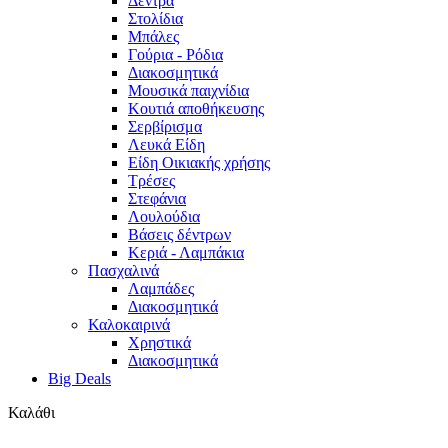
Δέντρα
Στολίδια
Μπάλες
Γούρια - Ρόδια
Διακοσμητικά
Μουσικά παιχνίδια
Κουτιά αποθήκευσης
Σερβίρισμα
Λευκά Είδη
Είδη Οικιακής χρήσης
Τρέσες
Στεφάνια
Λουλούδια
Βάσεις δέντρων
Κεριά - Λαμπάκια
Πασχαλινά
Λαμπάδες
Διακοσμητικά
Καλοκαιρινά
Χρηστικά
Διακοσμητικά
Big Deals
Καλάθι