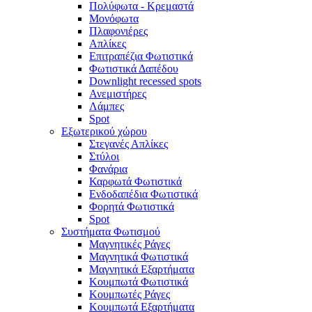
Πολύφωτα - Κρεμαστά
Μονόφωτα
Πλαφονιέρες
Απλίκες
Επιτραπέζια Φωτιστικά
Φωτιστικά Δαπέδου
Downlight recessed spots
Ανεμιστήρες
Λάμπες
Spot
Εξωτερικού χώρου
Στεγανές Απλίκες
Στύλοι
Φανάρια
Καρφωτά Φωτιστικά
Ενδοδαπέδια Φωτιστικά
Φορητά Φωτιστικά
Spot
Συστήματα Φωτισμού
Μαγνητικές Ράγες
Μαγνητικά Φωτιστικά
Μαγνητικά Εξαρτήματα
Κουμπωτά Φωτιστικά
Κουμπωτές Ράγες
Κουμπωτά Εξαρτήματα