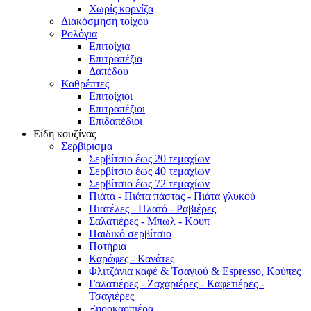
Χωρίς κορνίζα
Διακόσμηση τοίχου
Ρολόγια
Επιτοίχια
Επιτραπέζια
Δαπέδου
Καθρέπτες
Επιτοίχιοι
Επιτραπέζιοι
Επιδαπέδιοι
Είδη κουζίνας
Σερβίρισμα
Σερβίτσιο έως 20 τεμαχίων
Σερβίτσιο έως 40 τεμαχίων
Σερβίτσιο έως 72 τεμαχίων
Πιάτα - Πιάτα πάστας - Πιάτα γλυκού
Πιατέλες - Πλατό - Ραβιέρες
Σαλατιέρες - Μπωλ - Κουπ
Παιδικό σερβίτσιο
Ποτήρια
Καράφες - Κανάτες
Φλιτζάνια καφέ & Τσαγιού & Espresso, Κούπες
Γαλατιέρες - Ζαχαριέρες - Καφετιέρες -
Τσαγιέρες
Ξηροκαρπιέρα