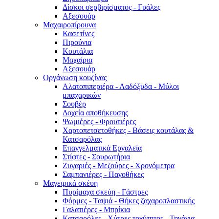
Δίσκοι σερβιρίσματος - Γυάλες
Αξεσουάρ
Μαχαιροπίρουνα
Κασετίνες
Πιρούνια
Κουτάλια
Μαχαίρια
Αξεσουάρ
Οργάνωση κουζίνας
Αλατοπιπεριέρα - Λαδόξυδα - Μύλοι
μπαχαρικών
Σουβέρ
Δοχεία αποθήκευσης
Ψωμιέρες - Φρουτιέρες
Χαρτοπετσετοθήκες - Βάσεις κουτάλας &
Κατσαρόλας
Επαγγελματικά Εργαλεία
Στίφτες - Σουρωτήρια
Ζυγαριές - Μεζούρες - Χρονόμετρα
Σαμπανιέρες - Παγοθήκες
Μαγειρικά σκέυη
Πυρίμαχα σκεύη - Γάστρες
Φόρμες - Ταψιά - Θήκες ζαχαροπλαστικής
Γαλατιέρες - Μπρίκια
Κατσαρόλες - Χύτρες ταχύτητας - Τηγάνια