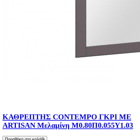
ΚΑΘΡΕΠΤΗΣ CONTEMPO ΓΚΡΙ ΜΕ
ARTISAN Μελαμίνη Μ0.80Π0.055Υ1.03