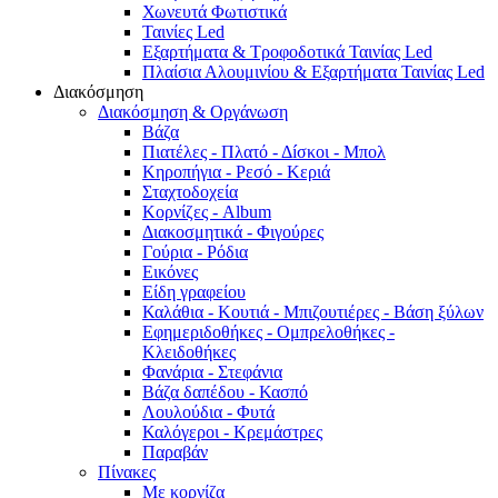
Χωνευτά Φωτιστικά
Ταινίες Led
Εξαρτήματα & Τροφοδοτικά Ταινίας Led
Πλαίσια Αλουμινίου & Εξαρτήματα Ταινίας Led
Διακόσμηση
Διακόσμηση & Οργάνωση
Βάζα
Πιατέλες - Πλατό - Δíσκοι - Μπολ
Κηροπήγια - Ρεσό - Κεριά
Σταχτοδοχεία
Κορνίζες - Album
Διακοσμητικά - Φιγούρες
Γούρια - Ρόδια
Εικόνες
Είδη γραφείου
Καλάθια - Κουτιά - Μπιζουτιέρες - Βάση ξύλων
Εφημεριδοθήκες - Ομπρελοθήκες -
Κλειδοθήκες
Φανάρια - Στεφάνια
Βάζα δαπέδου - Κασπό
Λουλούδια - Φυτά
Καλόγεροι - Κρεμάστρες
Παραβάν
Πίνακες
Με κορνίζα