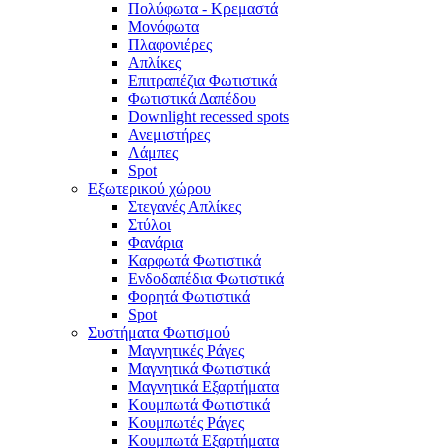
Πολύφωτα - Κρεμαστά
Μονόφωτα
Πλαφονιέρες
Απλίκες
Επιτραπέζια Φωτιστικά
Φωτιστικά Δαπέδου
Downlight recessed spots
Ανεμιστήρες
Λάμπες
Spot
Εξωτερικού χώρου
Στεγανές Απλίκες
Στύλοι
Φανάρια
Καρφωτά Φωτιστικά
Ενδοδαπέδια Φωτιστικά
Φορητά Φωτιστικά
Spot
Συστήματα Φωτισμού
Μαγνητικές Ράγες
Μαγνητικά Φωτιστικά
Μαγνητικά Εξαρτήματα
Κουμπωτά Φωτιστικά
Κουμπωτές Ράγες
Κουμπωτά Εξαρτήματα