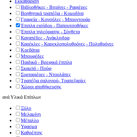
Εκκαθάριση
Βιβλιοθήκες - Βιτρίνες - Ραφιέρες
Βοηθητικά τραπέζια - Κομοδίνα
Γραφεία - Κονσόλες - Μπουντουάρ
Έπιπλα εισόδου - Παπουτσοθήκες
Έπιπλα τηλεόρασης - Σύνθετα
Καναπέδες - Ανάκλινδρα
Καρέκλες - Καρεκλοπολυθρόνες - Πολυθρόνες
Κρεβάτια
Μπουφέδες
Παιδικά - Βρεφικά έπιπλα
Σκαμπό - Πούφ
Συρταριέρες - Ντουλάπες
Τραπέζια σαλονιού- Τραπεζαρίες
Χώροι αποθήκευσης
ανά
Υλικά Επίπλων
Ξύλο
Μελαμίνη
Μέταλλο
Υφασμα
Καθρέπτης