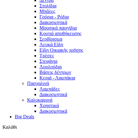
Δέντρα
Στολίδια
Μπάλες
Γούρια - Ρόδια
Διακοσμητικά
Μουσικά παιχνίδια
Κουτιά αποθήκευσης
Σερβίρισμα
Λευκά Είδη
Είδη Οικιακής χρήσης
Τρέσες
Στεφάνια
Λουλούδια
Βάσεις δέντρων
Κεριά - Λαμπάκια
Πασχαλινά
Λαμπάδες
Διακοσμητικά
Καλοκαιρινά
Χρηστικά
Διακοσμητικά
Big Deals
Καλάθι