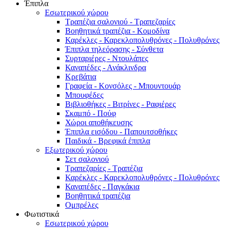
Έπιπλα
Εσωτερικού χώρου
Τραπέζια σαλονιού - Τραπεζαρίες
Βοηθητικά τραπέζια - Κομοδίνα
Καρέκλες - Καρεκλοπολυθρόνες - Πολυθρόνες
Έπιπλα τηλεόρασης - Σύνθετα
Συρταριέρες - Ντουλάπες
Καναπέδες - Ανάκλινδρα
Κρεβάτια
Γραφεία - Κονσόλες - Μπουντουάρ
Μπουφέδες
Βιβλιοθήκες - Βιτρίνες - Ραφιέρες
Σκαμπό - Πούφ
Χώροι αποθήκευσης
Έπιπλα εισόδου - Παπουτσοθήκες
Παιδικά - Βρεφικά έπιπλα
Εξωτερικού χώρου
Σετ σαλονιού
Τραπεζαρίες - Τραπέζια
Καρέκλες - Καρεκλοπολυθρόνες - Πολυθρόνες
Καναπέδες - Παγκάκια
Βοηθητικά τραπέζια
Ομπρέλες
Φωτιστικά
Εσωτερικού χώρου