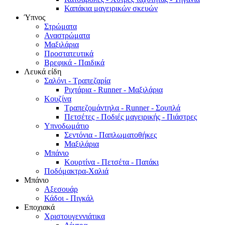
Καπάκια μαγειρικών σκευών
Ύπνος
Στρώματα
Αναστρώματα
Μαξιλάρια
Προστατευτικά
Βρεφικά - Παιδικά
Λευκά είδη
Σαλόνι - Τραπεζαρία
Ριχτάρια - Runner - Μαξιλάρια
Κουζίνα
Τραπεζομάντηλα - Runner - Σουπλά
Πετσέτες - Ποδιές μαγειρικής - Πιάστρες
Υπνοδωμάτιο
Σεντόνια - Παπλωματοθήκες
Μαξιλάρια
Μπάνιο
Κουρτίνα - Πετσέτα - Πατάκι
Ποδόμακτρα-Χαλιά
Μπάνιο
Αξεσουάρ
Κάδοι - Πιγκάλ
Εποχιακά
Χριστουγεννιάτικα