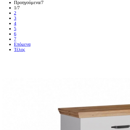
Προηγούμενα
/7
1
/7
2
3
4
5
6
7
Επόμενα
Τέλος