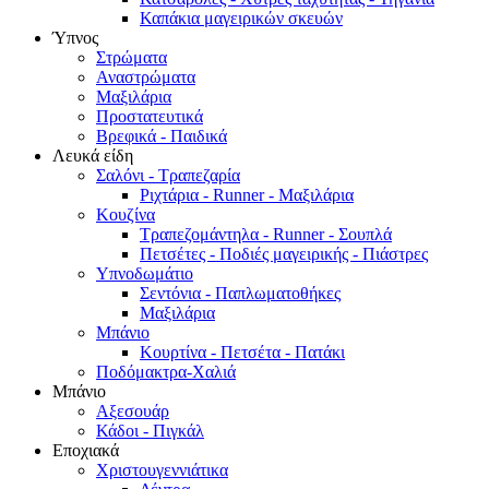
Καπάκια μαγειρικών σκευών
Ύπνος
Στρώματα
Αναστρώματα
Μαξιλάρια
Προστατευτικά
Βρεφικά - Παιδικά
Λευκά είδη
Σαλόνι - Τραπεζαρία
Ριχτάρια - Runner - Μαξιλάρια
Κουζίνα
Τραπεζομάντηλα - Runner - Σουπλά
Πετσέτες - Ποδιές μαγειρικής - Πιάστρες
Υπνοδωμάτιο
Σεντόνια - Παπλωματοθήκες
Μαξιλάρια
Μπάνιο
Κουρτίνα - Πετσέτα - Πατάκι
Ποδόμακτρα-Χαλιά
Μπάνιο
Αξεσουάρ
Κάδοι - Πιγκάλ
Εποχιακά
Χριστουγεννιάτικα