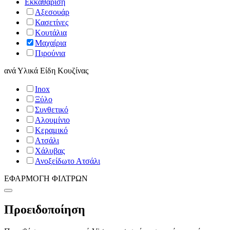
Εκκαθάριση
Αξεσουάρ
Κασετίνες
Κουτάλια
Μαχαίρια
Πιρούνια
ανά
Υλικά Είδη Κουζίνας
Inox
Ξύλο
Συνθετικό
Αλουμίνιο
Κεραμικό
Ατσάλι
Χάλυβας
Ανοξείδωτο Ατσάλι
ΕΦΑΡΜΟΓΗ ΦΙΛΤΡΩΝ
Προειδοποίηση