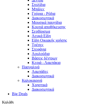
Δέντρα
Στολίδια
Μπάλες
Γούρια - Ρόδια
Διακοσμητικά
Μουσικά παιχνίδια
Κουτιά αποθήκευσης
Σερβίρισμα
Λευκά Είδη
Είδη Οικιακής χρήσης
Τρέσες
Στεφάνια
Λουλούδια
Βάσεις δέντρων
Κεριά - Λαμπάκια
Πασχαλινά
Λαμπάδες
Διακοσμητικά
Καλοκαιρινά
Χρηστικά
Διακοσμητικά
Big Deals
Καλάθι