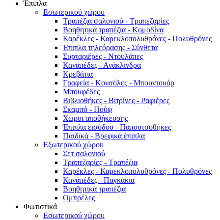
Έπιπλα
Εσωτερικού χώρου
Τραπέζια σαλονιού - Τραπεζαρίες
Βοηθητικά τραπέζια - Κομοδίνα
Καρέκλες - Καρεκλοπολυθρόνες - Πολυθρόνες
Έπιπλα τηλεόρασης - Σύνθετα
Συρταριέρες - Ντουλάπες
Καναπέδες - Ανάκλινδρα
Κρεβάτια
Γραφεία - Κονσόλες - Μπουντουάρ
Μπουφέδες
Βιβλιοθήκες - Βιτρίνες - Ραφιέρες
Σκαμπό - Πούφ
Χώροι αποθήκευσης
Έπιπλα εισόδου - Παπουτσοθήκες
Παιδικά - Βρεφικά έπιπλα
Εξωτερικού χώρου
Σετ σαλονιού
Τραπεζαρίες - Τραπέζια
Καρέκλες - Καρεκλοπολυθρόνες - Πολυθρόνες
Καναπέδες - Παγκάκια
Βοηθητικά τραπέζια
Ομπρέλες
Φωτιστικά
Εσωτερικού χώρου