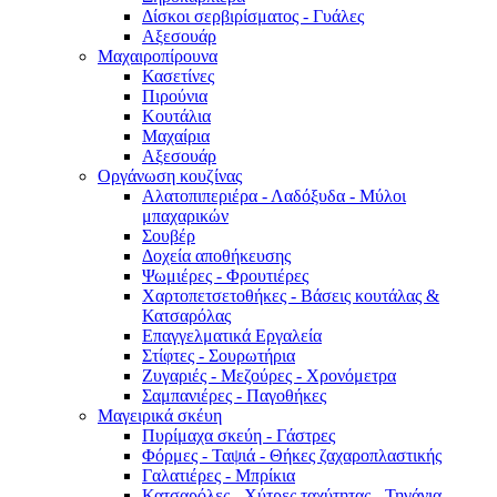
Δίσκοι σερβιρίσματος - Γυάλες
Αξεσουάρ
Μαχαιροπίρουνα
Κασετίνες
Πιρούνια
Κουτάλια
Μαχαίρια
Αξεσουάρ
Οργάνωση κουζίνας
Αλατοπιπεριέρα - Λαδόξυδα - Μύλοι
μπαχαρικών
Σουβέρ
Δοχεία αποθήκευσης
Ψωμιέρες - Φρουτιέρες
Χαρτοπετσετοθήκες - Βάσεις κουτάλας &
Κατσαρόλας
Επαγγελματικά Εργαλεία
Στίφτες - Σουρωτήρια
Ζυγαριές - Μεζούρες - Χρονόμετρα
Σαμπανιέρες - Παγοθήκες
Μαγειρικά σκέυη
Πυρίμαχα σκεύη - Γάστρες
Φόρμες - Ταψιά - Θήκες ζαχαροπλαστικής
Γαλατιέρες - Μπρίκια
Κατσαρόλες - Χύτρες ταχύτητας - Τηγάνια