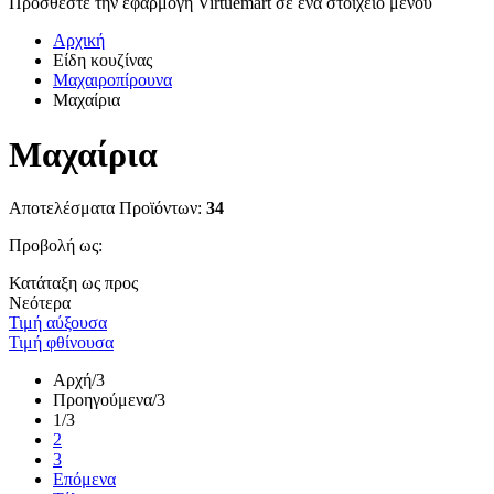
Προσθέστε την εφαρμογή Virtuemart σε ένα στοιχείο μενού
Αρχική
Είδη κουζίνας
Μαχαιροπίρουνα
Μαχαίρια
Μαχαίρια
Αποτελέσματα Προϊόντων:
34
Προβολή ως:
Κατάταξη ως προς
Νεότερα
Τιμή αύξουσα
Τιμή φθίνουσα
Αρχή
/3
Προηγούμενα
/3
1
/3
2
3
Επόμενα