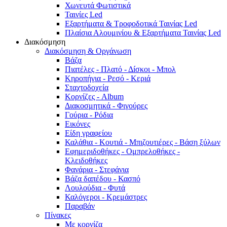
Χωνευτά Φωτιστικά
Ταινίες Led
Εξαρτήματα & Τροφοδοτικά Ταινίας Led
Πλαίσια Αλουμινίου & Εξαρτήματα Ταινίας Led
Διακόσμηση
Διακόσμηση & Οργάνωση
Βάζα
Πιατέλες - Πλατό - Δíσκοι - Μπολ
Κηροπήγια - Ρεσό - Κεριά
Σταχτοδοχεία
Κορνίζες - Album
Διακοσμητικά - Φιγούρες
Γούρια - Ρόδια
Εικόνες
Είδη γραφείου
Καλάθια - Κουτιά - Μπιζουτιέρες - Βάση ξύλων
Εφημεριδοθήκες - Ομπρελοθήκες -
Κλειδοθήκες
Φανάρια - Στεφάνια
Βάζα δαπέδου - Κασπό
Λουλούδια - Φυτά
Καλόγεροι - Κρεμάστρες
Παραβάν
Πίνακες
Με κορνίζα