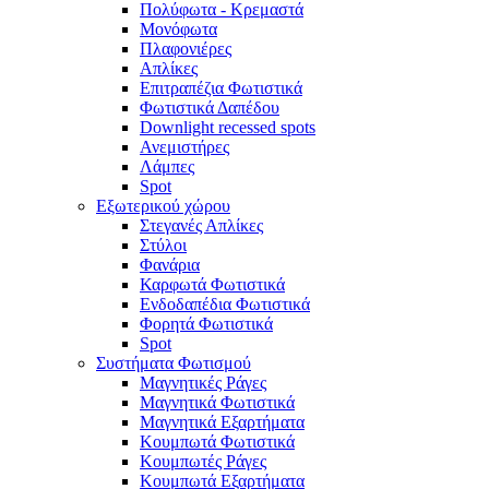
Πολύφωτα - Κρεμαστά
Μονόφωτα
Πλαφονιέρες
Απλίκες
Επιτραπέζια Φωτιστικά
Φωτιστικά Δαπέδου
Downlight recessed spots
Ανεμιστήρες
Λάμπες
Spot
Εξωτερικού χώρου
Στεγανές Απλίκες
Στύλοι
Φανάρια
Καρφωτά Φωτιστικά
Ενδοδαπέδια Φωτιστικά
Φορητά Φωτιστικά
Spot
Συστήματα Φωτισμού
Μαγνητικές Ράγες
Μαγνητικά Φωτιστικά
Μαγνητικά Εξαρτήματα
Κουμπωτά Φωτιστικά
Κουμπωτές Ράγες
Κουμπωτά Εξαρτήματα