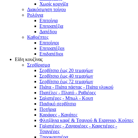
Χωρίς κορνίζα
Διακόσμηση τοίχου
Ρολόγια
Επιτοίχια
Επιτραπέζια
Δαπέδου
Καθρέπτες
Επιτοίχιοι
Επιτραπέζιοι
Επιδαπέδιοι
Είδη κουζίνας
Σερβίρισμα
Σερβίτσιο έως 20 τεμαχίων
Σερβίτσιο έως 40 τεμαχίων
Σερβίτσιο έως 72 τεμαχίων
Πιάτα - Πιάτα πάστας - Πιάτα γλυκού
Πιατέλες - Πλατό - Ραβιέρες
Σαλατιέρες - Μπωλ - Κουπ
Παιδικό σερβίτσιο
Ποτήρια
Καράφες - Κανάτες
Φλιτζάνια καφέ & Τσαγιού & Espresso, Κούπες
Γαλατιέρες - Ζαχαριέρες - Καφετιέρες -
Τσαγιέρες
Ξηροκαρπιέρα