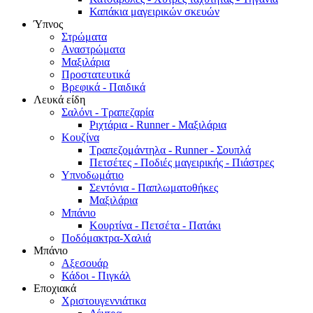
Καπάκια μαγειρικών σκευών
Ύπνος
Στρώματα
Αναστρώματα
Μαξιλάρια
Προστατευτικά
Βρεφικά - Παιδικά
Λευκά είδη
Σαλόνι - Τραπεζαρία
Ριχτάρια - Runner - Μαξιλάρια
Κουζίνα
Τραπεζομάντηλα - Runner - Σουπλά
Πετσέτες - Ποδιές μαγειρικής - Πιάστρες
Υπνοδωμάτιο
Σεντόνια - Παπλωματοθήκες
Μαξιλάρια
Μπάνιο
Κουρτίνα - Πετσέτα - Πατάκι
Ποδόμακτρα-Χαλιά
Μπάνιο
Αξεσουάρ
Κάδοι - Πιγκάλ
Εποχιακά
Χριστουγεννιάτικα