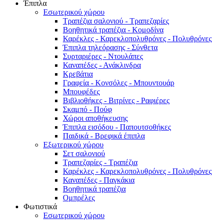
Έπιπλα
Εσωτερικού χώρου
Τραπέζια σαλονιού - Τραπεζαρίες
Βοηθητικά τραπέζια - Κομοδίνα
Καρέκλες - Καρεκλοπολυθρόνες - Πολυθρόνες
Έπιπλα τηλεόρασης - Σύνθετα
Συρταριέρες - Ντουλάπες
Καναπέδες - Ανάκλινδρα
Κρεβάτια
Γραφεία - Κονσόλες - Μπουντουάρ
Μπουφέδες
Βιβλιοθήκες - Βιτρίνες - Ραφιέρες
Σκαμπό - Πούφ
Χώροι αποθήκευσης
Έπιπλα εισόδου - Παπουτσοθήκες
Παιδικά - Βρεφικά έπιπλα
Εξωτερικού χώρου
Σετ σαλονιού
Τραπεζαρίες - Τραπέζια
Καρέκλες - Καρεκλοπολυθρόνες - Πολυθρόνες
Καναπέδες - Παγκάκια
Βοηθητικά τραπέζια
Ομπρέλες
Φωτιστικά
Εσωτερικού χώρου