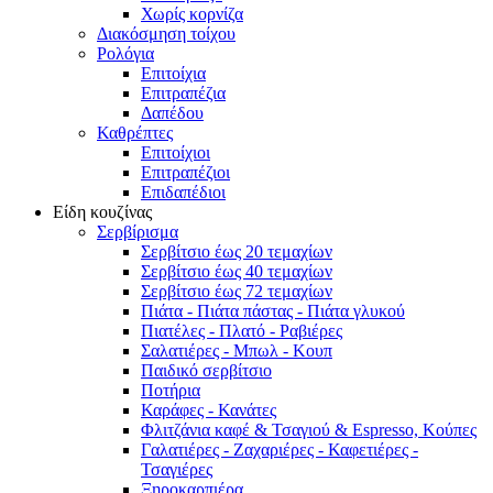
Χωρίς κορνίζα
Διακόσμηση τοίχου
Ρολόγια
Επιτοίχια
Επιτραπέζια
Δαπέδου
Καθρέπτες
Επιτοίχιοι
Επιτραπέζιοι
Επιδαπέδιοι
Είδη κουζίνας
Σερβίρισμα
Σερβίτσιο έως 20 τεμαχίων
Σερβίτσιο έως 40 τεμαχίων
Σερβίτσιο έως 72 τεμαχίων
Πιάτα - Πιάτα πάστας - Πιάτα γλυκού
Πιατέλες - Πλατό - Ραβιέρες
Σαλατιέρες - Μπωλ - Κουπ
Παιδικό σερβίτσιο
Ποτήρια
Καράφες - Κανάτες
Φλιτζάνια καφέ & Τσαγιού & Espresso, Κούπες
Γαλατιέρες - Ζαχαριέρες - Καφετιέρες -
Τσαγιέρες
Ξηροκαρπιέρα