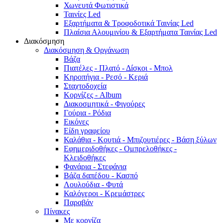
Χωνευτά Φωτιστικά
Ταινίες Led
Εξαρτήματα & Τροφοδοτικά Ταινίας Led
Πλαίσια Αλουμινίου & Εξαρτήματα Ταινίας Led
Διακόσμηση
Διακόσμηση & Οργάνωση
Βάζα
Πιατέλες - Πλατό - Δíσκοι - Μπολ
Κηροπήγια - Ρεσό - Κεριά
Σταχτοδοχεία
Κορνίζες - Album
Διακοσμητικά - Φιγούρες
Γούρια - Ρόδια
Εικόνες
Είδη γραφείου
Καλάθια - Κουτιά - Μπιζουτιέρες - Βάση ξύλων
Εφημεριδοθήκες - Ομπρελοθήκες -
Κλειδοθήκες
Φανάρια - Στεφάνια
Βάζα δαπέδου - Κασπό
Λουλούδια - Φυτά
Καλόγεροι - Κρεμάστρες
Παραβάν
Πίνακες
Με κορνίζα