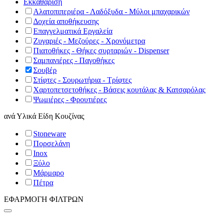
Εκκαθάριση
Αλατοπιπεριέρα - Λαδόξυδα - Μύλοι μπαχαρικών
Δοχεία αποθήκευσης
Επαγγελματικά Εργαλεία
Ζυγαριές - Μεζούρες - Χρονόμετρα
Πιατοθήκες - Θήκες συρταριών - Dispenser
Σαμπανιέρες - Παγοθήκες
Σουβέρ
Στίφτες - Σουρωτήρια - Τρίφτες
Χαρτοπετσετοθήκες - Βάσεις κουτάλας & Κατσαρόλας
Ψωμιέρες - Φρουτιέρες
ανά
Υλικά Είδη Κουζίνας
Stoneware
Πορσελάνη
Inox
Ξύλο
Μάρμαρο
Πέτρα
ΕΦΑΡΜΟΓΗ ΦΙΛΤΡΩΝ