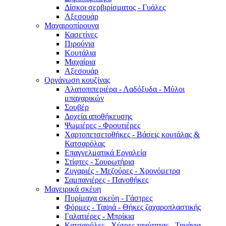
Δίσκοι σερβιρίσματος - Γυάλες
Αξεσουάρ
Μαχαιροπίρουνα
Κασετίνες
Πιρούνια
Κουτάλια
Μαχαίρια
Αξεσουάρ
Οργάνωση κουζίνας
Αλατοπιπεριέρα - Λαδόξυδα - Μύλοι
μπαχαρικών
Σουβέρ
Δοχεία αποθήκευσης
Ψωμιέρες - Φρουτιέρες
Χαρτοπετσετοθήκες - Βάσεις κουτάλας &
Κατσαρόλας
Επαγγελματικά Εργαλεία
Στίφτες - Σουρωτήρια
Ζυγαριές - Μεζούρες - Χρονόμετρα
Σαμπανιέρες - Παγοθήκες
Μαγειρικά σκέυη
Πυρίμαχα σκεύη - Γάστρες
Φόρμες - Ταψιά - Θήκες ζαχαροπλαστικής
Γαλατιέρες - Μπρίκια
Κατσαρόλες - Χύτρες ταχύτητας - Τηγάνια