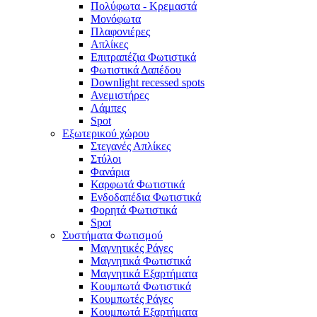
Πολύφωτα - Κρεμαστά
Μονόφωτα
Πλαφονιέρες
Απλίκες
Επιτραπέζια Φωτιστικά
Φωτιστικά Δαπέδου
Downlight recessed spots
Ανεμιστήρες
Λάμπες
Spot
Εξωτερικού χώρου
Στεγανές Απλίκες
Στύλοι
Φανάρια
Καρφωτά Φωτιστικά
Ενδοδαπέδια Φωτιστικά
Φορητά Φωτιστικά
Spot
Συστήματα Φωτισμού
Μαγνητικές Ράγες
Μαγνητικά Φωτιστικά
Μαγνητικά Εξαρτήματα
Κουμπωτά Φωτιστικά
Κουμπωτές Ράγες
Κουμπωτά Εξαρτήματα