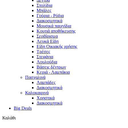
Δέντρα
Στολίδια
Μπάλες
Γούρια - Ρόδια
Διακοσμητικά
Μουσικά παιχνίδια
Κουτιά αποθήκευσης
Σερβίρισμα
Λευκά Είδη
Είδη Οικιακής χρήσης
Τρέσες
Στεφάνια
Λουλούδια
Βάσεις δέντρων
Κεριά - Λαμπάκια
Πασχαλινά
Λαμπάδες
Διακοσμητικά
Καλοκαιρινά
Χρηστικά
Διακοσμητικά
Big Deals
Καλάθι