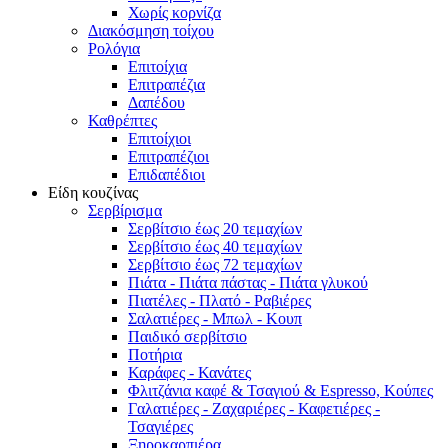
Χωρίς κορνίζα
Διακόσμηση τοίχου
Ρολόγια
Επιτοίχια
Επιτραπέζια
Δαπέδου
Καθρέπτες
Επιτοίχιοι
Επιτραπέζιοι
Επιδαπέδιοι
Είδη κουζίνας
Σερβίρισμα
Σερβίτσιο έως 20 τεμαχίων
Σερβίτσιο έως 40 τεμαχίων
Σερβίτσιο έως 72 τεμαχίων
Πιάτα - Πιάτα πάστας - Πιάτα γλυκού
Πιατέλες - Πλατό - Ραβιέρες
Σαλατιέρες - Μπωλ - Κουπ
Παιδικό σερβίτσιο
Ποτήρια
Καράφες - Κανάτες
Φλιτζάνια καφέ & Τσαγιού & Espresso, Κούπες
Γαλατιέρες - Ζαχαριέρες - Καφετιέρες -
Τσαγιέρες
Ξηροκαρπιέρα