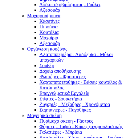
Δίσκοι σερβιρίσματος - Γυάλες
Αξεσουάρ
Μαχαιροπίρουνα
Κασετίνες
Πιρούνια
Κουτάλια
Μαχαίρια
Αξεσουάρ
Οργάνωση κουζίνας
Αλατοπιπεριέρα - Λαδόξυδα - Μύλοι
μπαχαρικών
Σουβέρ
Δοχεία αποθήκευσης
Ψωμιέρες - Φρουτιέρες
Χαρτοπετσετοθήκες - Βάσεις κουτάλας &
Κατσαρόλας
Επαγγελματικά Εργαλεία
Στίφτες - Σουρωτήρια
Ζυγαριές - Μεζούρες - Χρονόμετρα
Σαμπανιέρες - Παγοθήκες
Μαγειρικά σκέυη
Πυρίμαχα σκεύη - Γάστρες
Φόρμες - Ταψιά - Θήκες ζαχαροπλαστικής
Γαλατιέρες - Μπρίκια
Κατσαρόλες - Χύτρες ταχύτητας - Τηγάνια