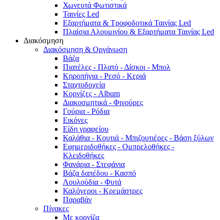
Χωνευτά Φωτιστικά
Ταινίες Led
Εξαρτήματα & Τροφοδοτικά Ταινίας Led
Πλαίσια Αλουμινίου & Εξαρτήματα Ταινίας Led
Διακόσμηση
Διακόσμηση & Οργάνωση
Βάζα
Πιατέλες - Πλατό - Δíσκοι - Μπολ
Κηροπήγια - Ρεσό - Κεριά
Σταχτοδοχεία
Κορνίζες - Album
Διακοσμητικά - Φιγούρες
Γούρια - Ρόδια
Εικόνες
Είδη γραφείου
Καλάθια - Κουτιά - Μπιζουτιέρες - Βάση ξύλων
Εφημεριδοθήκες - Ομπρελοθήκες -
Κλειδοθήκες
Φανάρια - Στεφάνια
Βάζα δαπέδου - Κασπό
Λουλούδια - Φυτά
Καλόγεροι - Κρεμάστρες
Παραβάν
Πίνακες
Με κορνίζα