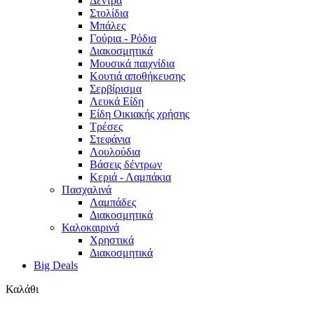
Δέντρα
Στολίδια
Μπάλες
Γούρια - Ρόδια
Διακοσμητικά
Μουσικά παιχνίδια
Κουτιά αποθήκευσης
Σερβίρισμα
Λευκά Είδη
Είδη Οικιακής χρήσης
Τρέσες
Στεφάνια
Λουλούδια
Βάσεις δέντρων
Κεριά - Λαμπάκια
Πασχαλινά
Λαμπάδες
Διακοσμητικά
Καλοκαιρινά
Χρηστικά
Διακοσμητικά
Big Deals
Καλάθι