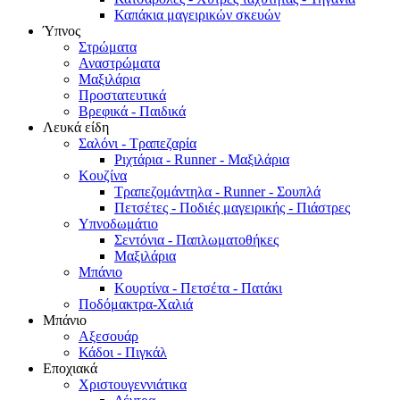
Καπάκια μαγειρικών σκευών
Ύπνος
Στρώματα
Αναστρώματα
Μαξιλάρια
Προστατευτικά
Βρεφικά - Παιδικά
Λευκά είδη
Σαλόνι - Τραπεζαρία
Ριχτάρια - Runner - Μαξιλάρια
Κουζίνα
Τραπεζομάντηλα - Runner - Σουπλά
Πετσέτες - Ποδιές μαγειρικής - Πιάστρες
Υπνοδωμάτιο
Σεντόνια - Παπλωματοθήκες
Μαξιλάρια
Μπάνιο
Κουρτίνα - Πετσέτα - Πατάκι
Ποδόμακτρα-Χαλιά
Μπάνιο
Αξεσουάρ
Κάδοι - Πιγκάλ
Εποχιακά
Χριστουγεννιάτικα