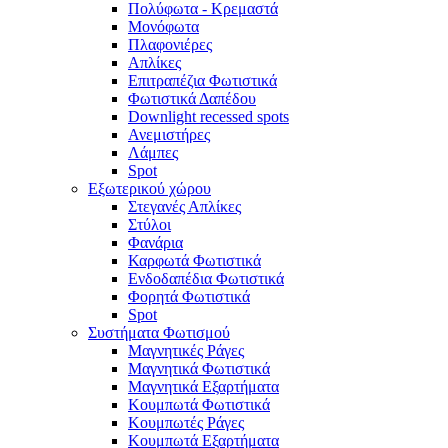
Πολύφωτα - Κρεμαστά
Μονόφωτα
Πλαφονιέρες
Απλίκες
Επιτραπέζια Φωτιστικά
Φωτιστικά Δαπέδου
Downlight recessed spots
Ανεμιστήρες
Λάμπες
Spot
Εξωτερικού χώρου
Στεγανές Απλίκες
Στύλοι
Φανάρια
Καρφωτά Φωτιστικά
Ενδοδαπέδια Φωτιστικά
Φορητά Φωτιστικά
Spot
Συστήματα Φωτισμού
Μαγνητικές Ράγες
Μαγνητικά Φωτιστικά
Μαγνητικά Εξαρτήματα
Κουμπωτά Φωτιστικά
Κουμπωτές Ράγες
Κουμπωτά Εξαρτήματα