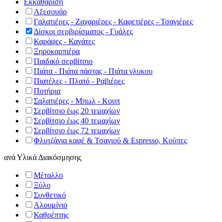
Εκκαθάριση
Αξεσουάρ
Γαλατιέρες - Ζαχαριέρες - Καφετιέρες - Τσαγιέρες
Δίσκοι σερβιρίσματος - Γυάλες
Καράφες - Κανάτες
Ξηροκαρπιέρα
Παιδικό σερβίτσιο
Πιάτα - Πιάτα πάστας - Πιάτα γλυκου
Πιατέλες - Πλατό - Ραβιέρες
Ποτήρια
Σαλατιέρες - Μπωλ - Κουπ
Σερβίτσιο έως 20 τεμαχίων
Σερβίτσιο έως 40 τεμαχίων
Σερβίτσιο έως 72 τεμαχίων
Φλυτζάνια καφέ & Τσαγιού & Espresso, Κούπες
ανά
Υλικά Διακόσμησης
Μέταλλο
Ξύλο
Συνθετικό
Αλουμίνιο
Καθρέπτης