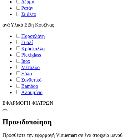
Δέρμα
Ρατάν
Σμάλτο
ανά
Υλικά Είδη Κουζίνας
Πορσελάνη
Γυαλί
Κρύσταλλο
Plexiglass
Inox
Μέταλλο
Ξύλο
Συνθετικό
Bamboo
Αλουμίνιο
ΕΦΑΡΜΟΓΗ ΦΙΛΤΡΩΝ
Προειδοποίηση
Προσθέστε την εφαρμογή Virtuemart σε ένα στοιχείο μενού