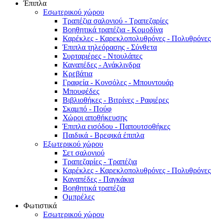
Έπιπλα
Εσωτερικού χώρου
Τραπέζια σαλονιού - Τραπεζαρίες
Βοηθητικά τραπέζια - Κομοδίνα
Καρέκλες - Καρεκλοπολυθρόνες - Πολυθρόνες
Έπιπλα τηλεόρασης - Σύνθετα
Συρταριέρες - Ντουλάπες
Καναπέδες - Ανάκλινδρα
Κρεβάτια
Γραφεία - Κονσόλες - Μπουντουάρ
Μπουφέδες
Βιβλιοθήκες - Βιτρίνες - Ραφιέρες
Σκαμπό - Πούφ
Χώροι αποθήκευσης
Έπιπλα εισόδου - Παπουτσοθήκες
Παιδικά - Βρεφικά έπιπλα
Εξωτερικού χώρου
Σετ σαλονιού
Τραπεζαρίες - Τραπέζια
Καρέκλες - Καρεκλοπολυθρόνες - Πολυθρόνες
Καναπέδες - Παγκάκια
Βοηθητικά τραπέζια
Ομπρέλες
Φωτιστικά
Εσωτερικού χώρου