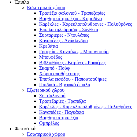
Έπιπλα
Εσωτερικού χώρου
Τραπέζια σαλονιού - Τραπεζαρίες
Βοηθητικά τραπέζια - Κομοδίνα
Καρέκλες - Καρεκλοπολυθρόνες - Πολυθρόνες
Έπιπλα τηλεόρασης - Σύνθετα
Συρταριέρες - Ντουλάπες
Καναπέδες - Ανάκλινδρα
Κρεβάτια
Γραφεία - Κονσόλες - Μπουντουάρ
Μπουφέδες
Βιβλιοθήκες - Βιτρίνες - Ραφιέρες
Σκαμπό - Πούφ
Χώροι αποθήκευσης
Έπιπλα εισόδου - Παπουτσοθήκες
Παιδικά - Βρεφικά έπιπλα
Εξωτερικού χώρου
Σετ σαλονιού
Τραπεζαρίες - Τραπέζια
Καρέκλες - Καρεκλοπολυθρόνες - Πολυθρόνες
Καναπέδες - Παγκάκια
Βοηθητικά τραπέζια
Ομπρέλες
Φωτιστικά
Εσωτερικού χώρου