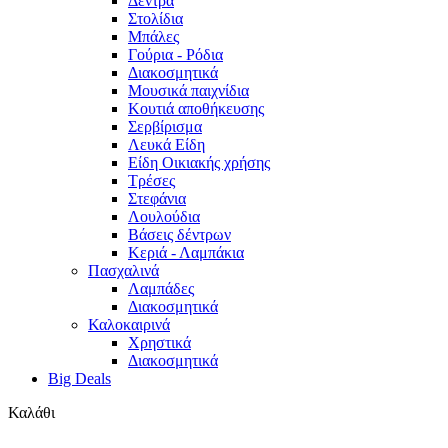
Δέντρα
Στολίδια
Μπάλες
Γούρια - Ρόδια
Διακοσμητικά
Μουσικά παιχνίδια
Κουτιά αποθήκευσης
Σερβίρισμα
Λευκά Είδη
Είδη Οικιακής χρήσης
Τρέσες
Στεφάνια
Λουλούδια
Βάσεις δέντρων
Κεριά - Λαμπάκια
Πασχαλινά
Λαμπάδες
Διακοσμητικά
Καλοκαιρινά
Χρηστικά
Διακοσμητικά
Big Deals
Καλάθι