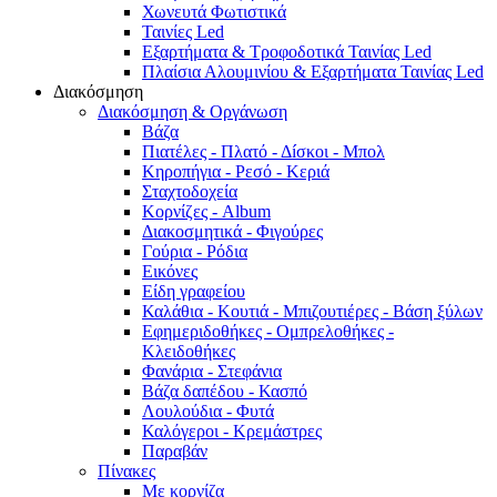
Χωνευτά Φωτιστικά
Ταινίες Led
Εξαρτήματα & Τροφοδοτικά Ταινίας Led
Πλαίσια Αλουμινίου & Εξαρτήματα Ταινίας Led
Διακόσμηση
Διακόσμηση & Οργάνωση
Βάζα
Πιατέλες - Πλατό - Δíσκοι - Μπολ
Κηροπήγια - Ρεσό - Κεριά
Σταχτοδοχεία
Κορνίζες - Album
Διακοσμητικά - Φιγούρες
Γούρια - Ρόδια
Εικόνες
Είδη γραφείου
Καλάθια - Κουτιά - Μπιζουτιέρες - Βάση ξύλων
Εφημεριδοθήκες - Ομπρελοθήκες -
Κλειδοθήκες
Φανάρια - Στεφάνια
Βάζα δαπέδου - Κασπό
Λουλούδια - Φυτά
Καλόγεροι - Κρεμάστρες
Παραβάν
Πίνακες
Με κορνίζα