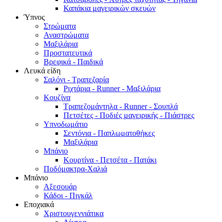
Καπάκια μαγειρικών σκευών
Ύπνος
Στρώματα
Αναστρώματα
Μαξιλάρια
Προστατευτικά
Βρεφικά - Παιδικά
Λευκά είδη
Σαλόνι - Τραπεζαρία
Ριχτάρια - Runner - Μαξιλάρια
Κουζίνα
Τραπεζομάντηλα - Runner - Σουπλά
Πετσέτες - Ποδιές μαγειρικής - Πιάστρες
Υπνοδωμάτιο
Σεντόνια - Παπλωματοθήκες
Μαξιλάρια
Μπάνιο
Κουρτίνα - Πετσέτα - Πατάκι
Ποδόμακτρα-Χαλιά
Μπάνιο
Αξεσουάρ
Κάδοι - Πιγκάλ
Εποχιακά
Χριστουγεννιάτικα