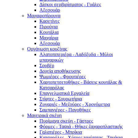
Δίσκοι σερβιρίσματος - Γυάλες
Αξεσουάρ
Μαχαιροπίρουνα
Κασετίνες
Πιρούνια
Κουτάλια
Μαχαίρια
Αξεσουάρ
Οργάνωση κουζίνας
Αλατοπιπεριέρα - Λαδόξυδα - Μύλοι
μπαχαρικών
Σουβέρ
Δοχεία αποθήκευσης
Ψωμιέρες - Φρουτιέρες
Χαρτοπετσετοθήκες - Βάσεις κουτάλας &
Κατσαρόλας
Επαγγελματικά Εργαλεία
Στίφτες - Σουρωτήρια
Ζυγαριές - Μεζούρες - Χρονόμετρα
Σαμπανιέρες - Παγοθήκες
Μαγειρικά σκέυη
Πυρίμαχα σκεύη - Γάστρες
Φόρμες - Ταψιά - Θήκες ζαχαροπλαστικής
Γαλατιέρες - Μπρίκια
Κατσαρόλες - Χύτρες ταχύτητας - Τηγάνια