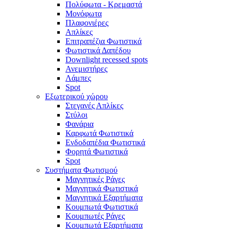
Πολύφωτα - Κρεμαστά
Μονόφωτα
Πλαφονιέρες
Απλίκες
Επιτραπέζια Φωτιστικά
Φωτιστικά Δαπέδου
Downlight recessed spots
Ανεμιστήρες
Λάμπες
Spot
Εξωτερικού χώρου
Στεγανές Απλίκες
Στύλοι
Φανάρια
Καρφωτά Φωτιστικά
Ενδοδαπέδια Φωτιστικά
Φορητά Φωτιστικά
Spot
Συστήματα Φωτισμού
Μαγνητικές Ράγες
Μαγνητικά Φωτιστικά
Μαγνητικά Εξαρτήματα
Κουμπωτά Φωτιστικά
Κουμπωτές Ράγες
Κουμπωτά Εξαρτήματα