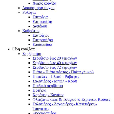
Χωρίς κορνίζα
Διακόσμηση τοίχου
Ρολόγια
Επιτοίχια
Επιτραπέζια
Δαπέδου
Καθρέπτες
Επιτοίχιοι
Επιτραπέζιοι
Επιδαπέδιοι
Είδη κουζίνας
Σερβίρισμα
Σερβίτσιο έως 20 τεμαχίων
Σερβίτσιο έως 40 τεμαχίων
Σερβίτσιο έως 72 τεμαχίων
Πιάτα - Πιάτα πάστας - Πιάτα γλυκού
Πιατέλες - Πλατό - Ραβιέρες
Σαλατιέρες - Μπωλ - Κουπ
Παιδικό σερβίτσιο
Ποτήρια
Καράφες - Κανάτες
Φλιτζάνια καφέ & Τσαγιού & Espresso, Κούπες
Γαλατιέρες - Ζαχαριέρες - Καφετιέρες -
Τσαγιέρες
Ξηροκαρπιέρα