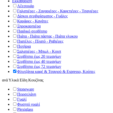
Εκκαθάριση
Αξεσουάρ
Γαλατιέρες - Ζαχαριέρες - Καφετιέρες - Τσαγιέρες
Δίσκοι σερβιρίσματος - Γυάλες
Καράφες - Κανάτες
Ξηροκαρπιέρα
Παιδικό σερβίτσιο
Πιάτα - Πιάτα πάστας - Πιάτα γλυκου
Πιατέλες - Πλατό - Ραβιέρες
Ποτήρια
Σαλατιέρες - Μπωλ - Κουπ
Σερβίτσιο έως 20 τεμαχίων
Σερβίτσιο έως 40 τεμαχίων
Σερβίτσιο έως 72 τεμαχίων
Φλυτζάνια καφέ & Τσαγιού & Espresso, Κούπες
ανά
Υλικά Είδη Κουζίνας
Stoneware
Πορσελάνη
Γυαλί
Φυσητό γυαλί
Plexiglass