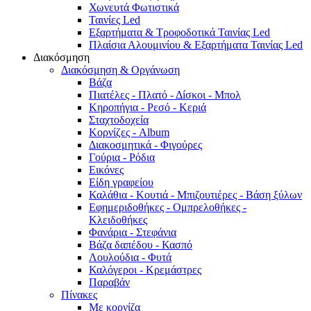
Χωνευτά Φωτιστικά
Ταινίες Led
Εξαρτήματα & Τροφοδοτικά Ταινίας Led
Πλαίσια Αλουμινίου & Εξαρτήματα Ταινίας Led
Διακόσμηση
Διακόσμηση & Οργάνωση
Βάζα
Πιατέλες - Πλατό - Δíσκοι - Μπολ
Κηροπήγια - Ρεσό - Κεριά
Σταχτοδοχεία
Κορνίζες - Album
Διακοσμητικά - Φιγούρες
Γούρια - Ρόδια
Εικόνες
Είδη γραφείου
Καλάθια - Κουτιά - Μπιζουτιέρες - Βάση ξύλων
Εφημεριδοθήκες - Ομπρελοθήκες -
Κλειδοθήκες
Φανάρια - Στεφάνια
Βάζα δαπέδου - Κασπό
Λουλούδια - Φυτά
Καλόγεροι - Κρεμάστρες
Παραβάν
Πίνακες
Με κορνίζα