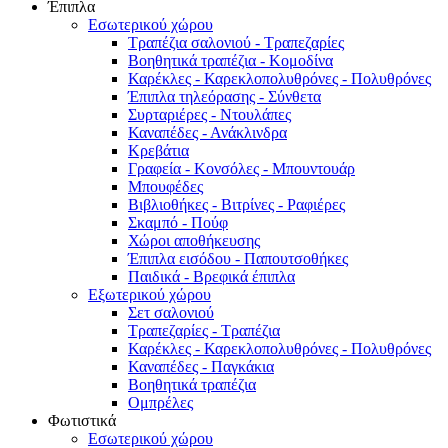
Έπιπλα
Εσωτερικού χώρου
Τραπέζια σαλονιού - Τραπεζαρίες
Βοηθητικά τραπέζια - Κομοδίνα
Καρέκλες - Καρεκλοπολυθρόνες - Πολυθρόνες
Έπιπλα τηλεόρασης - Σύνθετα
Συρταριέρες - Ντουλάπες
Καναπέδες - Ανάκλινδρα
Κρεβάτια
Γραφεία - Κονσόλες - Μπουντουάρ
Μπουφέδες
Βιβλιοθήκες - Βιτρίνες - Ραφιέρες
Σκαμπό - Πούφ
Χώροι αποθήκευσης
Έπιπλα εισόδου - Παπουτσοθήκες
Παιδικά - Βρεφικά έπιπλα
Εξωτερικού χώρου
Σετ σαλονιού
Τραπεζαρίες - Τραπέζια
Καρέκλες - Καρεκλοπολυθρόνες - Πολυθρόνες
Καναπέδες - Παγκάκια
Βοηθητικά τραπέζια
Ομπρέλες
Φωτιστικά
Εσωτερικού χώρου