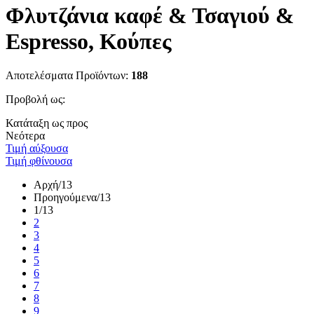
Φλυτζάνια καφέ & Τσαγιού &
Espresso, Κούπες
Αποτελέσματα Προϊόντων:
188
Προβολή ως:
Κατάταξη ως προς
Νεότερα
Τιμή αύξουσα
Τιμή φθίνουσα
Αρχή
/13
Προηγούμενα
/13
1
/13
2
3
4
5
6
7
8
9