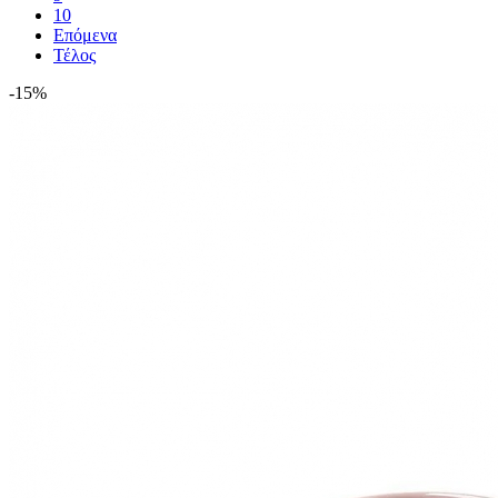
10
Επόμενα
Τέλος
-15%