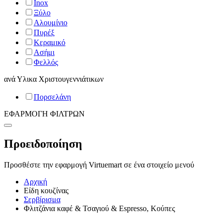
Inox
Ξύλο
Αλουμίνιο
Πυρέξ
Κεραμικό
Ασήμι
Φελλός
ανά
Υλικα Χριστουγεννιάτικων
Πορσελάνη
ΕΦΑΡΜΟΓΗ ΦΙΛΤΡΩΝ
Προειδοποίηση
Προσθέστε την εφαρμογή Virtuemart σε ένα στοιχείο μενού
Αρχική
Είδη κουζίνας
Σερβίρισμα
Φλιτζάνια καφέ & Τσαγιού & Espresso, Κούπες