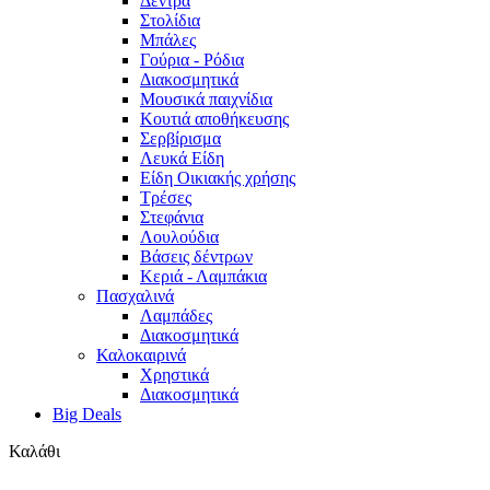
Δέντρα
Στολίδια
Μπάλες
Γούρια - Ρόδια
Διακοσμητικά
Μουσικά παιχνίδια
Κουτιά αποθήκευσης
Σερβίρισμα
Λευκά Είδη
Είδη Οικιακής χρήσης
Τρέσες
Στεφάνια
Λουλούδια
Βάσεις δέντρων
Κεριά - Λαμπάκια
Πασχαλινά
Λαμπάδες
Διακοσμητικά
Καλοκαιρινά
Χρηστικά
Διακοσμητικά
Big Deals
Καλάθι