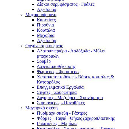
Δίσκοι σερβιρίσματος - Γυάλες
Αξεσουάρ
Μαχαιροπίρουνα
Κασετίνες
Πιρούνια
Κουτάλια
Μαχαίρια
Αξεσουάρ
Οργάνωση κουζίνας
Αλατοπιπεριέρα - Λαδόξυδα - Μύλοι
μπαχαρικών
Σουβέρ
Δοχεία αποθήκευσης
Ψωμιέρες - Φρουτιέρες
Χαρτοπετσετοθήκες - Βάσεις κουτάλας &
Κατσαρόλας
Επαγγελματικά Εργαλεία
Στίφτες - Σουρωτήρια
Ζυγαριές - Μεζούρες - Χρονόμετρα
Σαμπανιέρες - Παγοθήκες
Μαγειρικά σκέυη
Πυρίμαχα σκεύη - Γάστρες
Φόρμες - Ταψιά - Θήκες ζαχαροπλαστικής
Γαλατιέρες - Μπρίκια
Κατσαρόλες - Χύτρες ταχύτητας - Τηγάνια