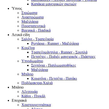
Καπάκια μαγειρικών σκευών
Ύπνος
Στρώματα
Αναστρώματα
Μαξιλάρια
Προστατευτικά
Βρεφικά - Παιδικά
Λευκά είδη
Σαλόνι - Τραπεζαρία
Ριχτάρια - Runner - Μαξιλάρια
Κουζίνα
Τραπεζομάντηλα - Runner - Σουπλά
Πετσέτες - Ποδιές μαγειρικής - Πιάστρες
Υπνοδωμάτιο
Σεντόνια - Παπλωματοθήκες
Μαξιλάρια
Μπάνιο
Κουρτίνα - Πετσέτα - Πατάκι
Ποδόμακτρα-Χαλιά
Μπάνιο
Αξεσουάρ
Κάδοι - Πιγκάλ
Εποχιακά
Χριστουγεννιάτικα