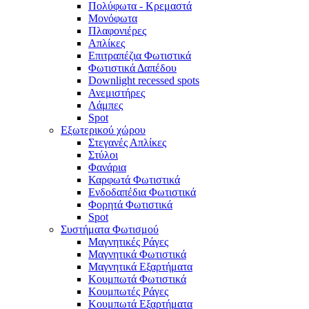
Πολύφωτα - Κρεμαστά
Μονόφωτα
Πλαφονιέρες
Απλίκες
Επιτραπέζια Φωτιστικά
Φωτιστικά Δαπέδου
Downlight recessed spots
Ανεμιστήρες
Λάμπες
Spot
Εξωτερικού χώρου
Στεγανές Απλίκες
Στύλοι
Φανάρια
Καρφωτά Φωτιστικά
Ενδοδαπέδια Φωτιστικά
Φορητά Φωτιστικά
Spot
Συστήματα Φωτισμού
Μαγνητικές Ράγες
Μαγνητικά Φωτιστικά
Μαγνητικά Εξαρτήματα
Κουμπωτά Φωτιστικά
Κουμπωτές Ράγες
Κουμπωτά Εξαρτήματα