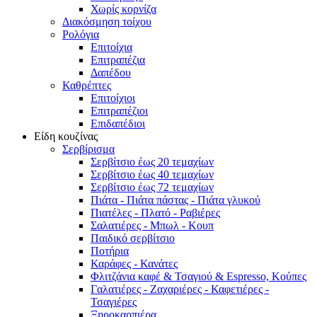
Χωρίς κορνίζα
Διακόσμηση τοίχου
Ρολόγια
Επιτοίχια
Επιτραπέζια
Δαπέδου
Καθρέπτες
Επιτοίχιοι
Επιτραπέζιοι
Επιδαπέδιοι
Είδη κουζίνας
Σερβίρισμα
Σερβίτσιο έως 20 τεμαχίων
Σερβίτσιο έως 40 τεμαχίων
Σερβίτσιο έως 72 τεμαχίων
Πιάτα - Πιάτα πάστας - Πιάτα γλυκού
Πιατέλες - Πλατό - Ραβιέρες
Σαλατιέρες - Μπωλ - Κουπ
Παιδικό σερβίτσιο
Ποτήρια
Καράφες - Κανάτες
Φλιτζάνια καφέ & Τσαγιού & Espresso, Κούπες
Γαλατιέρες - Ζαχαριέρες - Καφετιέρες -
Τσαγιέρες
Ξηροκαρπιέρα