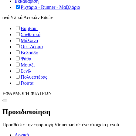
Εκκαθάριση
Ριχτάρια - Runner - Μαξιλάρια
ανά
Υλικά Λευκών Ειδών
Βαμβακι
Συνθετικό
Μάλλινο
Οικ. Δέρμα
Βελούδο
Ψάθα
Μετάξι
Σενίλ
Πολυεστέρας
Γιούτα
ΕΦΑΡΜΟΓΗ ΦΙΛΤΡΩΝ
Προειδοποίηση
Προσθέστε την εφαρμογή Virtuemart σε ένα στοιχείο μενού
Αρχική