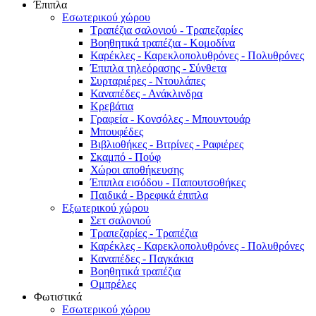
Έπιπλα
Εσωτερικού χώρου
Τραπέζια σαλονιού - Τραπεζαρίες
Βοηθητικά τραπέζια - Κομοδίνα
Καρέκλες - Καρεκλοπολυθρόνες - Πολυθρόνες
Έπιπλα τηλεόρασης - Σύνθετα
Συρταριέρες - Ντουλάπες
Καναπέδες - Ανάκλινδρα
Κρεβάτια
Γραφεία - Κονσόλες - Μπουντουάρ
Μπουφέδες
Βιβλιοθήκες - Βιτρίνες - Ραφιέρες
Σκαμπό - Πούφ
Χώροι αποθήκευσης
Έπιπλα εισόδου - Παπουτσοθήκες
Παιδικά - Βρεφικά έπιπλα
Εξωτερικού χώρου
Σετ σαλονιού
Τραπεζαρίες - Τραπέζια
Καρέκλες - Καρεκλοπολυθρόνες - Πολυθρόνες
Καναπέδες - Παγκάκια
Βοηθητικά τραπέζια
Ομπρέλες
Φωτιστικά
Εσωτερικού χώρου