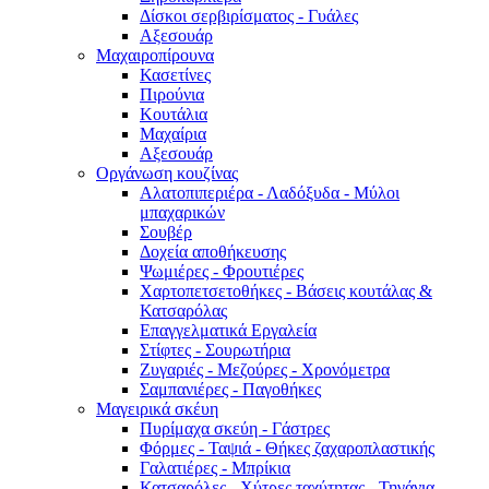
Δίσκοι σερβιρίσματος - Γυάλες
Αξεσουάρ
Μαχαιροπίρουνα
Κασετίνες
Πιρούνια
Κουτάλια
Μαχαίρια
Αξεσουάρ
Οργάνωση κουζίνας
Αλατοπιπεριέρα - Λαδόξυδα - Μύλοι
μπαχαρικών
Σουβέρ
Δοχεία αποθήκευσης
Ψωμιέρες - Φρουτιέρες
Χαρτοπετσετοθήκες - Βάσεις κουτάλας &
Κατσαρόλας
Επαγγελματικά Εργαλεία
Στίφτες - Σουρωτήρια
Ζυγαριές - Μεζούρες - Χρονόμετρα
Σαμπανιέρες - Παγοθήκες
Μαγειρικά σκέυη
Πυρίμαχα σκεύη - Γάστρες
Φόρμες - Ταψιά - Θήκες ζαχαροπλαστικής
Γαλατιέρες - Μπρίκια
Κατσαρόλες - Χύτρες ταχύτητας - Τηγάνια