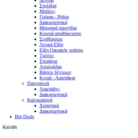
Δέντρα
Στολίδια
Μπάλες
Γούρια - Ρόδια
Διακοσμητικά
Μουσικά παιχνίδια
Κουτιά αποθήκευσης
Σερβίρισμα
Λευκά Είδη
Είδη Οικιακής χρήσης
Τρέσες
Στεφάνια
Λουλούδια
Βάσεις δέντρων
Κεριά - Λαμπάκια
Πασχαλινά
Λαμπάδες
Διακοσμητικά
Καλοκαιρινά
Χρηστικά
Διακοσμητικά
Big Deals
Καλάθι