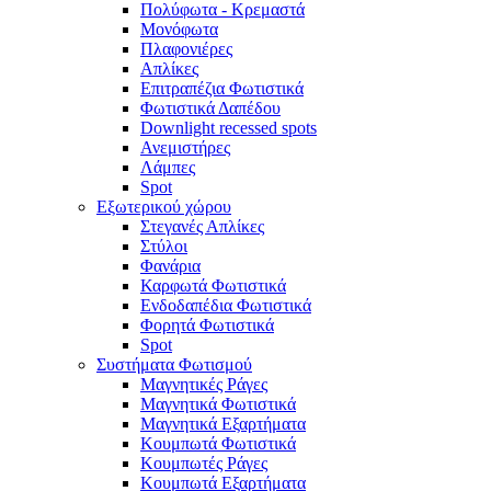
Πολύφωτα - Κρεμαστά
Μονόφωτα
Πλαφονιέρες
Απλίκες
Επιτραπέζια Φωτιστικά
Φωτιστικά Δαπέδου
Downlight recessed spots
Ανεμιστήρες
Λάμπες
Spot
Εξωτερικού χώρου
Στεγανές Απλίκες
Στύλοι
Φανάρια
Καρφωτά Φωτιστικά
Ενδοδαπέδια Φωτιστικά
Φορητά Φωτιστικά
Spot
Συστήματα Φωτισμού
Μαγνητικές Ράγες
Μαγνητικά Φωτιστικά
Μαγνητικά Εξαρτήματα
Κουμπωτά Φωτιστικά
Κουμπωτές Ράγες
Κουμπωτά Εξαρτήματα