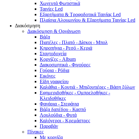
Χωνευτά Φωτιστικά
Ταινίες Led
Εξαρτήματα & Τροφοδοτικά Ταινίας Led
Πλαίσια Αλουμινίου & Εξαρτήματα Ταινίας Led
Διακόσμηση
Διακόσμηση & Οργάνωση
Βάζα
Πιατέλες - Πλατό - Δíσκοι - Μπολ
Κηροπήγια - Ρεσό - Κεριά
Σταχτοδοχεία
Κορνίζες - Album
Διακοσμητικά - Φιγούρες
Γούρια - Ρόδια
Εικόνες
Είδη γραφείου
Καλάθια - Κουτιά - Μπιζουτιέρες - Βάση ξύλων
Εφημεριδοθήκες - Ομπρελοθήκες -
Κλειδοθήκες
Φανάρια - Στεφάνια
Βάζα δαπέδου - Κασπό
Λουλούδια - Φυτά
Καλόγεροι - Κρεμάστρες
Παραβάν
Πίνακες
Με κορνίζα