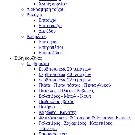
Χωρίς κορνίζα
Διακόσμηση τοίχου
Ρολόγια
Επιτοίχια
Επιτραπέζια
Δαπέδου
Καθρέπτες
Επιτοίχιοι
Επιτραπέζιοι
Επιδαπέδιοι
Είδη κουζίνας
Σερβίρισμα
Σερβίτσιο έως 20 τεμαχίων
Σερβίτσιο έως 40 τεμαχίων
Σερβίτσιο έως 72 τεμαχίων
Πιάτα - Πιάτα πάστας - Πιάτα γλυκού
Πιατέλες - Πλατό - Ραβιέρες
Σαλατιέρες - Μπωλ - Κουπ
Παιδικό σερβίτσιο
Ποτήρια
Καράφες - Κανάτες
Φλιτζάνια καφέ & Τσαγιού & Espresso, Κούπες
Γαλατιέρες - Ζαχαριέρες - Καφετιέρες -
Τσαγιέρες
Ξηροκαρπιέρα