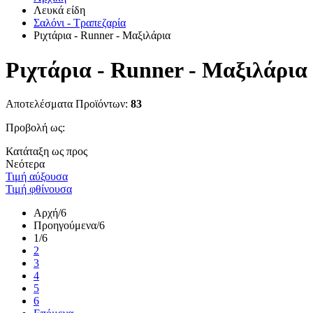
Λευκά είδη
Σαλόνι - Τραπεζαρία
Ριχτάρια - Runner - Μαξιλάρια
Ριχτάρια - Runner - Μαξιλάρια
Αποτελέσματα Προϊόντων:
83
Προβολή ως:
Κατάταξη ως προς
Νεότερα
Τιμή αύξουσα
Τιμή φθίνουσα
Αρχή
/6
Προηγούμενα
/6
1
/6
2
3
4
5
6