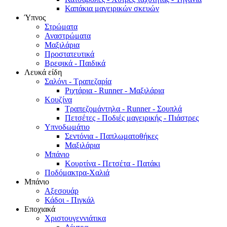
Καπάκια μαγειρικών σκευών
Ύπνος
Στρώματα
Αναστρώματα
Μαξιλάρια
Προστατευτικά
Βρεφικά - Παιδικά
Λευκά είδη
Σαλόνι - Τραπεζαρία
Ριχτάρια - Runner - Μαξιλάρια
Κουζίνα
Τραπεζομάντηλα - Runner - Σουπλά
Πετσέτες - Ποδιές μαγειρικής - Πιάστρες
Υπνοδωμάτιο
Σεντόνια - Παπλωματοθήκες
Μαξιλάρια
Μπάνιο
Κουρτίνα - Πετσέτα - Πατάκι
Ποδόμακτρα-Χαλιά
Μπάνιο
Αξεσουάρ
Κάδοι - Πιγκάλ
Εποχιακά
Χριστουγεννιάτικα