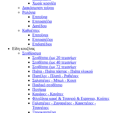
Χωρίς κορνίζα
Διακόσμηση τοίχου
Ρολόγια
Επιτοίχια
Επιτραπέζια
Δαπέδου
Καθρέπτες
Επιτοίχιοι
Επιτραπέζιοι
Επιδαπέδιοι
Είδη κουζίνας
Σερβίρισμα
Σερβίτσιο έως 20 τεμαχίων
Σερβίτσιο έως 40 τεμαχίων
Σερβίτσιο έως 72 τεμαχίων
Πιάτα - Πιάτα πάστας - Πιάτα γλυκού
Πιατέλες - Πλατό - Ραβιέρες
Σαλατιέρες - Μπωλ - Κουπ
Παιδικό σερβίτσιο
Ποτήρια
Καράφες - Κανάτες
Φλιτζάνια καφέ & Τσαγιού & Espresso, Κούπες
Γαλατιέρες - Ζαχαριέρες - Καφετιέρες -
Τσαγιέρες
Ξηροκαρπιέρα