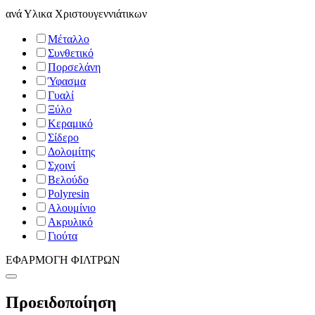
ανά
Υλικα Χριστουγεννιάτικων
Μέταλλο
Συνθετικό
Πορσελάνη
Ύφασμα
Γυαλί
Ξύλο
Κεραμικό
Σίδερο
Δολομίτης
Σχοινί
Βελούδο
Polyresin
Αλουμίνιο
Ακρυλικό
Γιούτα
ΕΦΑΡΜΟΓΗ ΦΙΛΤΡΩΝ
Προειδοποίηση