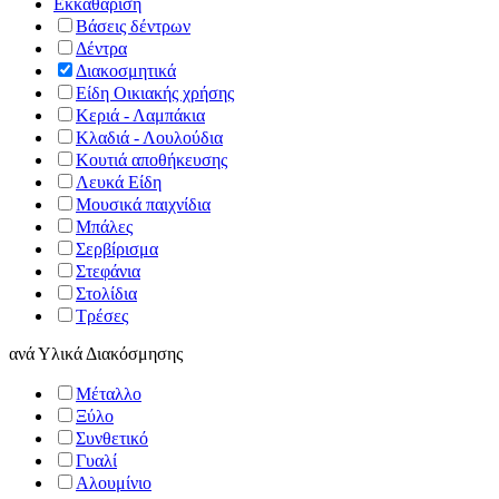
Εκκαθάριση
Βάσεις δέντρων
Δέντρα
Διακοσμητικά
Είδη Οικιακής χρήσης
Κεριά - Λαμπάκια
Κλαδιά - Λουλούδια
Κουτιά αποθήκευσης
Λευκά Είδη
Μουσικά παιχνίδια
Μπάλες
Σερβίρισμα
Στεφάνια
Στολίδια
Τρέσες
ανά
Υλικά Διακόσμησης
Μέταλλο
Ξύλο
Συνθετικό
Γυαλί
Αλουμίνιο