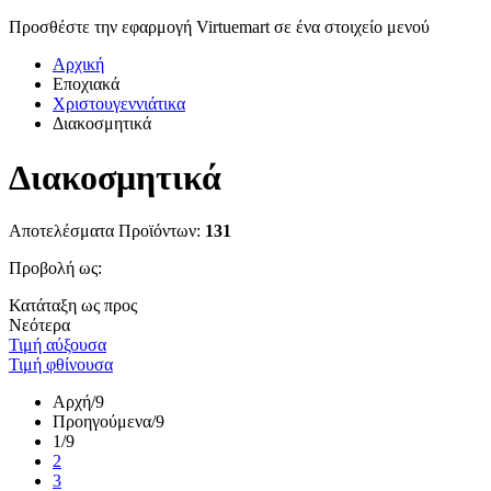
Προσθέστε την εφαρμογή Virtuemart σε ένα στοιχείο μενού
Αρχική
Εποχιακά
Χριστουγεννιάτικα
Διακοσμητικά
Διακοσμητικά
Αποτελέσματα Προϊόντων:
131
Προβολή ως:
Κατάταξη ως προς
Νεότερα
Τιμή αύξουσα
Τιμή φθίνουσα
Αρχή
/9
Προηγούμενα
/9
1
/9
2
3