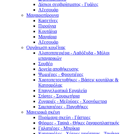
Δίσκοι σερβιρίσματος - Γυάλες
Αξεσουάρ
Μαχαιροπίρουνα
Κασετίνες
Πιρούνια
Κουτάλια
Μαχαίρια
Αξεσουάρ
Οργάνωση κουζίνας
Αλατοπιπεριέρα - Λαδόξυδα - Μύλοι
μπαχαρικών
Σουβέρ
Δοχεία αποθήκευσης
Ψωμιέρες - Φρουτιέρες
Χαρτοπετσετοθήκες - Βάσεις κουτάλας &
Κατσαρόλας
Επαγγελματικά Εργαλεία
Στίφτες - Σουρωτήρια
Ζυγαριές - Μεζούρες - Χρονόμετρα
Σαμπανιέρες - Παγοθήκες
Μαγειρικά σκέυη
Πυρίμαχα σκεύη - Γάστρες
Φόρμες - Ταψιά - Θήκες ζαχαροπλαστικής
Γαλατιέρες - Μπρίκια
Κατσαρόλες - Χύτρες ταχύτητας - Τηγάνια