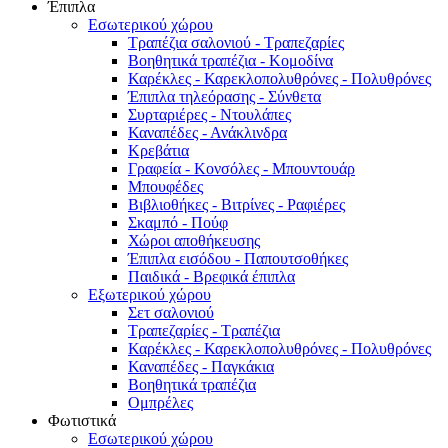
Έπιπλα
Εσωτερικού χώρου
Τραπέζια σαλονιού - Τραπεζαρίες
Βοηθητικά τραπέζια - Κομοδίνα
Καρέκλες - Καρεκλοπολυθρόνες - Πολυθρόνες
Έπιπλα τηλεόρασης - Σύνθετα
Συρταριέρες - Ντουλάπες
Καναπέδες - Ανάκλινδρα
Κρεβάτια
Γραφεία - Κονσόλες - Μπουντουάρ
Μπουφέδες
Βιβλιοθήκες - Βιτρίνες - Ραφιέρες
Σκαμπό - Πούφ
Χώροι αποθήκευσης
Έπιπλα εισόδου - Παπουτσοθήκες
Παιδικά - Βρεφικά έπιπλα
Εξωτερικού χώρου
Σετ σαλονιού
Τραπεζαρίες - Τραπέζια
Καρέκλες - Καρεκλοπολυθρόνες - Πολυθρόνες
Καναπέδες - Παγκάκια
Βοηθητικά τραπέζια
Ομπρέλες
Φωτιστικά
Εσωτερικού χώρου