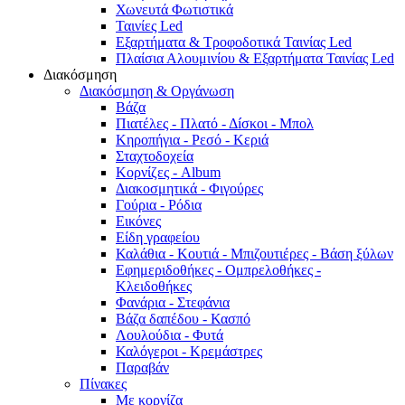
Χωνευτά Φωτιστικά
Ταινίες Led
Εξαρτήματα & Τροφοδοτικά Ταινίας Led
Πλαίσια Αλουμινίου & Εξαρτήματα Ταινίας Led
Διακόσμηση
Διακόσμηση & Οργάνωση
Βάζα
Πιατέλες - Πλατό - Δíσκοι - Μπολ
Κηροπήγια - Ρεσό - Κεριά
Σταχτοδοχεία
Κορνίζες - Album
Διακοσμητικά - Φιγούρες
Γούρια - Ρόδια
Εικόνες
Είδη γραφείου
Καλάθια - Κουτιά - Μπιζουτιέρες - Βάση ξύλων
Εφημεριδοθήκες - Ομπρελοθήκες -
Κλειδοθήκες
Φανάρια - Στεφάνια
Βάζα δαπέδου - Κασπό
Λουλούδια - Φυτά
Καλόγεροι - Κρεμάστρες
Παραβάν
Πίνακες
Με κορνίζα