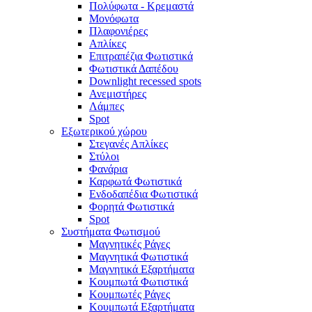
Πολύφωτα - Κρεμαστά
Μονόφωτα
Πλαφονιέρες
Απλίκες
Επιτραπέζια Φωτιστικά
Φωτιστικά Δαπέδου
Downlight recessed spots
Ανεμιστήρες
Λάμπες
Spot
Εξωτερικού χώρου
Στεγανές Απλίκες
Στύλοι
Φανάρια
Καρφωτά Φωτιστικά
Ενδοδαπέδια Φωτιστικά
Φορητά Φωτιστικά
Spot
Συστήματα Φωτισμού
Μαγνητικές Ράγες
Μαγνητικά Φωτιστικά
Μαγνητικά Εξαρτήματα
Κουμπωτά Φωτιστικά
Κουμπωτές Ράγες
Κουμπωτά Εξαρτήματα