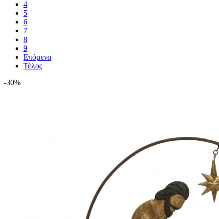
4
5
6
7
8
9
Επόμενα
Τέλος
-30%