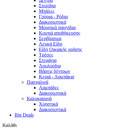
Δέντρα
Στολίδια
Μπάλες
Γούρια - Ρόδια
Διακοσμητικά
Μουσικά παιχνίδια
Κουτιά αποθήκευσης
Σερβίρισμα
Λευκά Είδη
Είδη Οικιακής χρήσης
Τρέσες
Στεφάνια
Λουλούδια
Βάσεις δέντρων
Κεριά - Λαμπάκια
Πασχαλινά
Λαμπάδες
Διακοσμητικά
Καλοκαιρινά
Χρηστικά
Διακοσμητικά
Big Deals
Καλάθι