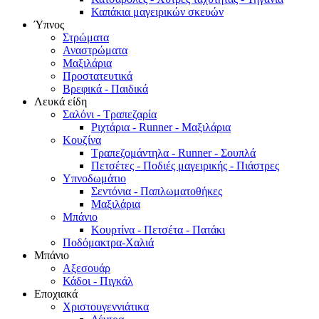
Καπάκια μαγειρικών σκευών
Ύπνος
Στρώματα
Αναστρώματα
Μαξιλάρια
Προστατευτικά
Βρεφικά - Παιδικά
Λευκά είδη
Σαλόνι - Τραπεζαρία
Ριχτάρια - Runner - Μαξιλάρια
Κουζίνα
Τραπεζομάντηλα - Runner - Σουπλά
Πετσέτες - Ποδιές μαγειρικής - Πιάστρες
Υπνοδωμάτιο
Σεντόνια - Παπλωματοθήκες
Μαξιλάρια
Μπάνιο
Κουρτίνα - Πετσέτα - Πατάκι
Ποδόμακτρα-Χαλιά
Μπάνιο
Αξεσουάρ
Κάδοι - Πιγκάλ
Εποχιακά
Χριστουγεννιάτικα