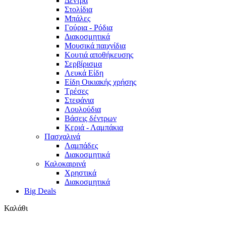
Δέντρα
Στολίδια
Μπάλες
Γούρια - Ρόδια
Διακοσμητικά
Μουσικά παιχνίδια
Κουτιά αποθήκευσης
Σερβίρισμα
Λευκά Είδη
Είδη Οικιακής χρήσης
Τρέσες
Στεφάνια
Λουλούδια
Βάσεις δέντρων
Κεριά - Λαμπάκια
Πασχαλινά
Λαμπάδες
Διακοσμητικά
Καλοκαιρινά
Χρηστικά
Διακοσμητικά
Big Deals
Καλάθι