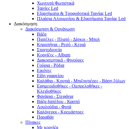
Χωνευτά Φωτιστικά
Ταινίες Led
Εξαρτήματα & Τροφοδοτικά Ταινίας Led
Πλαίσια Αλουμινίου & Εξαρτήματα Ταινίας Led
Διακόσμηση
Διακόσμηση & Οργάνωση
Βάζα
Πιατέλες - Πλατό - Δíσκοι - Μπολ
Κηροπήγια - Ρεσό - Κεριά
Σταχτοδοχεία
Κορνίζες - Album
Διακοσμητικά - Φιγούρες
Γούρια - Ρόδια
Εικόνες
Είδη γραφείου
Καλάθια - Κουτιά - Μπιζουτιέρες - Βάση ξύλων
Εφημεριδοθήκες - Ομπρελοθήκες -
Κλειδοθήκες
Φανάρια - Στεφάνια
Βάζα δαπέδου - Κασπό
Λουλούδια - Φυτά
Καλόγεροι - Κρεμάστρες
Παραβάν
Πίνακες
Με κορνίζα