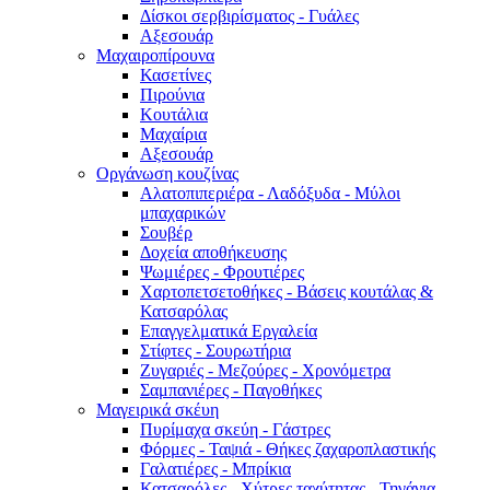
Δίσκοι σερβιρίσματος - Γυάλες
Αξεσουάρ
Μαχαιροπίρουνα
Κασετίνες
Πιρούνια
Κουτάλια
Μαχαίρια
Αξεσουάρ
Οργάνωση κουζίνας
Αλατοπιπεριέρα - Λαδόξυδα - Μύλοι
μπαχαρικών
Σουβέρ
Δοχεία αποθήκευσης
Ψωμιέρες - Φρουτιέρες
Χαρτοπετσετοθήκες - Βάσεις κουτάλας &
Κατσαρόλας
Επαγγελματικά Εργαλεία
Στίφτες - Σουρωτήρια
Ζυγαριές - Μεζούρες - Χρονόμετρα
Σαμπανιέρες - Παγοθήκες
Μαγειρικά σκέυη
Πυρίμαχα σκεύη - Γάστρες
Φόρμες - Ταψιά - Θήκες ζαχαροπλαστικής
Γαλατιέρες - Μπρίκια
Κατσαρόλες - Χύτρες ταχύτητας - Τηγάνια