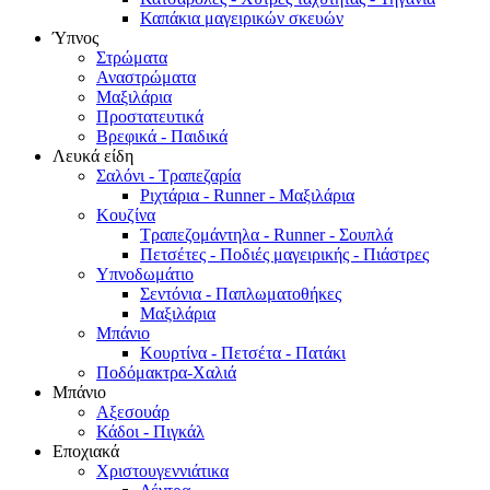
Καπάκια μαγειρικών σκευών
Ύπνος
Στρώματα
Αναστρώματα
Μαξιλάρια
Προστατευτικά
Βρεφικά - Παιδικά
Λευκά είδη
Σαλόνι - Τραπεζαρία
Ριχτάρια - Runner - Μαξιλάρια
Κουζίνα
Τραπεζομάντηλα - Runner - Σουπλά
Πετσέτες - Ποδιές μαγειρικής - Πιάστρες
Υπνοδωμάτιο
Σεντόνια - Παπλωματοθήκες
Μαξιλάρια
Μπάνιο
Κουρτίνα - Πετσέτα - Πατάκι
Ποδόμακτρα-Χαλιά
Μπάνιο
Αξεσουάρ
Κάδοι - Πιγκάλ
Εποχιακά
Χριστουγεννιάτικα