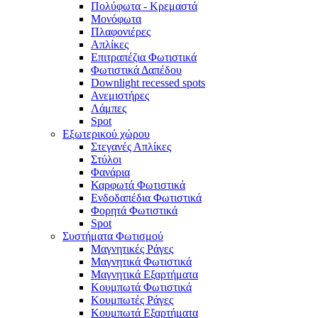
Πολύφωτα - Κρεμαστά
Μονόφωτα
Πλαφονιέρες
Απλίκες
Επιτραπέζια Φωτιστικά
Φωτιστικά Δαπέδου
Downlight recessed spots
Ανεμιστήρες
Λάμπες
Spot
Εξωτερικού χώρου
Στεγανές Απλίκες
Στύλοι
Φανάρια
Καρφωτά Φωτιστικά
Ενδοδαπέδια Φωτιστικά
Φορητά Φωτιστικά
Spot
Συστήματα Φωτισμού
Μαγνητικές Ράγες
Μαγνητικά Φωτιστικά
Μαγνητικά Εξαρτήματα
Κουμπωτά Φωτιστικά
Κουμπωτές Ράγες
Κουμπωτά Εξαρτήματα