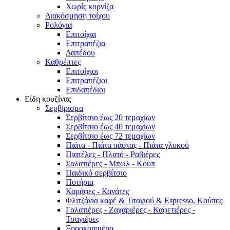
Χωρίς κορνίζα
Διακόσμηση τοίχου
Ρολόγια
Επιτοίχια
Επιτραπέζια
Δαπέδου
Καθρέπτες
Επιτοίχιοι
Επιτραπέζιοι
Επιδαπέδιοι
Είδη κουζίνας
Σερβίρισμα
Σερβίτσιο έως 20 τεμαχίων
Σερβίτσιο έως 40 τεμαχίων
Σερβίτσιο έως 72 τεμαχίων
Πιάτα - Πιάτα πάστας - Πιάτα γλυκού
Πιατέλες - Πλατό - Ραβιέρες
Σαλατιέρες - Μπωλ - Κουπ
Παιδικό σερβίτσιο
Ποτήρια
Καράφες - Κανάτες
Φλιτζάνια καφέ & Τσαγιού & Espresso, Κούπες
Γαλατιέρες - Ζαχαριέρες - Καφετιέρες -
Τσαγιέρες
Ξηροκαρπιέρα