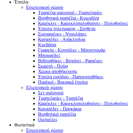
Έπιπλα
Εσωτερικού χώρου
Τραπέζια σαλονιού - Τραπεζαρίες
Βοηθητικά τραπέζια - Κομοδίνα
Καρέκλες - Καρεκλοπολυθρόνες - Πολυθρόνες
Έπιπλα τηλεόρασης - Σύνθετα
Συρταριέρες - Ντουλάπες
Καναπέδες - Ανάκλινδρα
Κρεβάτια
Γραφεία - Κονσόλες - Μπουντουάρ
Μπουφέδες
Βιβλιοθήκες - Βιτρίνες - Ραφιέρες
Σκαμπό - Πούφ
Χώροι αποθήκευσης
Έπιπλα εισόδου - Παπουτσοθήκες
Παιδικά - Βρεφικά έπιπλα
Εξωτερικού χώρου
Σετ σαλονιού
Τραπεζαρίες - Τραπέζια
Καρέκλες - Καρεκλοπολυθρόνες - Πολυθρόνες
Καναπέδες - Παγκάκια
Βοηθητικά τραπέζια
Ομπρέλες
Φωτιστικά
Εσωτερικού χώρου