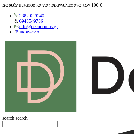
Δωρεάν μεταφορικά για παραγγελίες άνω των 100 €
2382 029240
&
6948549786
info@decodomus.gr
/
Επικοινωνία
search
search