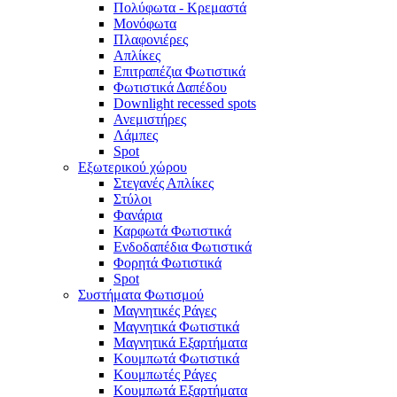
Πολύφωτα - Κρεμαστά
Μονόφωτα
Πλαφονιέρες
Απλίκες
Επιτραπέζια Φωτιστικά
Φωτιστικά Δαπέδου
Downlight recessed spots
Ανεμιστήρες
Λάμπες
Spot
Εξωτερικού χώρου
Στεγανές Απλίκες
Στύλοι
Φανάρια
Καρφωτά Φωτιστικά
Ενδοδαπέδια Φωτιστικά
Φορητά Φωτιστικά
Spot
Συστήματα Φωτισμού
Μαγνητικές Ράγες
Μαγνητικά Φωτιστικά
Μαγνητικά Εξαρτήματα
Κουμπωτά Φωτιστικά
Κουμπωτές Ράγες
Κουμπωτά Εξαρτήματα