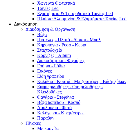
Χωνευτά Φωτιστικά
Ταινίες Led
Εξαρτήματα & Τροφοδοτικά Ταινίας Led
Πλαίσια Αλουμινίου & Εξαρτήματα Ταινίας Led
Διακόσμηση
Διακόσμηση & Οργάνωση
Βάζα
Πιατέλες - Πλατό - Δíσκοι - Μπολ
Κηροπήγια - Ρεσό - Κεριά
Σταχτοδοχεία
Κορνίζες - Album
Διακοσμητικά - Φιγούρες
Γούρια - Ρόδια
Εικόνες
Είδη γραφείου
Καλάθια - Κουτιά - Μπιζουτιέρες - Βάση ξύλων
Εφημεριδοθήκες - Ομπρελοθήκες -
Κλειδοθήκες
Φανάρια - Στεφάνια
Βάζα δαπέδου - Κασπό
Λουλούδια - Φυτά
Καλόγεροι - Κρεμάστρες
Παραβάν
Πίνακες
Με κορνίζα