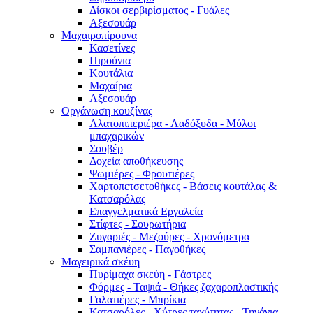
Δίσκοι σερβιρίσματος - Γυάλες
Αξεσουάρ
Μαχαιροπίρουνα
Κασετίνες
Πιρούνια
Κουτάλια
Μαχαίρια
Αξεσουάρ
Οργάνωση κουζίνας
Αλατοπιπεριέρα - Λαδόξυδα - Μύλοι
μπαχαρικών
Σουβέρ
Δοχεία αποθήκευσης
Ψωμιέρες - Φρουτιέρες
Χαρτοπετσετοθήκες - Βάσεις κουτάλας &
Κατσαρόλας
Επαγγελματικά Εργαλεία
Στίφτες - Σουρωτήρια
Ζυγαριές - Μεζούρες - Χρονόμετρα
Σαμπανιέρες - Παγοθήκες
Μαγειρικά σκέυη
Πυρίμαχα σκεύη - Γάστρες
Φόρμες - Ταψιά - Θήκες ζαχαροπλαστικής
Γαλατιέρες - Μπρίκια
Κατσαρόλες - Χύτρες ταχύτητας - Τηγάνια