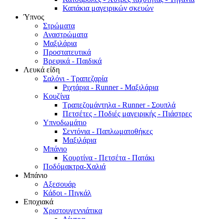
Καπάκια μαγειρικών σκευών
Ύπνος
Στρώματα
Αναστρώματα
Μαξιλάρια
Προστατευτικά
Βρεφικά - Παιδικά
Λευκά είδη
Σαλόνι - Τραπεζαρία
Ριχτάρια - Runner - Μαξιλάρια
Κουζίνα
Τραπεζομάντηλα - Runner - Σουπλά
Πετσέτες - Ποδιές μαγειρικής - Πιάστρες
Υπνοδωμάτιο
Σεντόνια - Παπλωματοθήκες
Μαξιλάρια
Μπάνιο
Κουρτίνα - Πετσέτα - Πατάκι
Ποδόμακτρα-Χαλιά
Μπάνιο
Αξεσουάρ
Κάδοι - Πιγκάλ
Εποχιακά
Χριστουγεννιάτικα