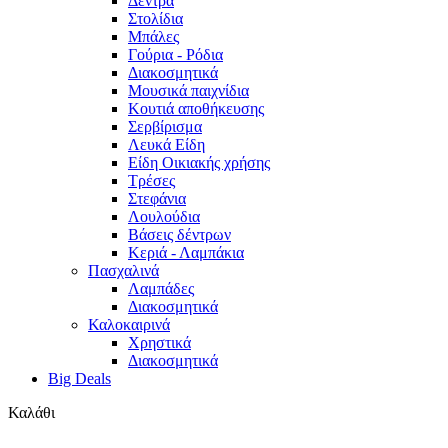
Δέντρα
Στολίδια
Μπάλες
Γούρια - Ρόδια
Διακοσμητικά
Μουσικά παιχνίδια
Κουτιά αποθήκευσης
Σερβίρισμα
Λευκά Είδη
Είδη Οικιακής χρήσης
Τρέσες
Στεφάνια
Λουλούδια
Βάσεις δέντρων
Κεριά - Λαμπάκια
Πασχαλινά
Λαμπάδες
Διακοσμητικά
Καλοκαιρινά
Χρηστικά
Διακοσμητικά
Big Deals
Καλάθι