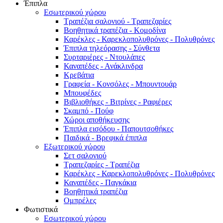
Έπιπλα
Εσωτερικού χώρου
Τραπέζια σαλονιού - Τραπεζαρίες
Βοηθητικά τραπέζια - Κομοδίνα
Καρέκλες - Καρεκλοπολυθρόνες - Πολυθρόνες
Έπιπλα τηλεόρασης - Σύνθετα
Συρταριέρες - Ντουλάπες
Καναπέδες - Ανάκλινδρα
Κρεβάτια
Γραφεία - Κονσόλες - Μπουντουάρ
Μπουφέδες
Βιβλιοθήκες - Βιτρίνες - Ραφιέρες
Σκαμπό - Πούφ
Χώροι αποθήκευσης
Έπιπλα εισόδου - Παπουτσοθήκες
Παιδικά - Βρεφικά έπιπλα
Εξωτερικού χώρου
Σετ σαλονιού
Τραπεζαρίες - Τραπέζια
Καρέκλες - Καρεκλοπολυθρόνες - Πολυθρόνες
Καναπέδες - Παγκάκια
Βοηθητικά τραπέζια
Ομπρέλες
Φωτιστικά
Εσωτερικού χώρου