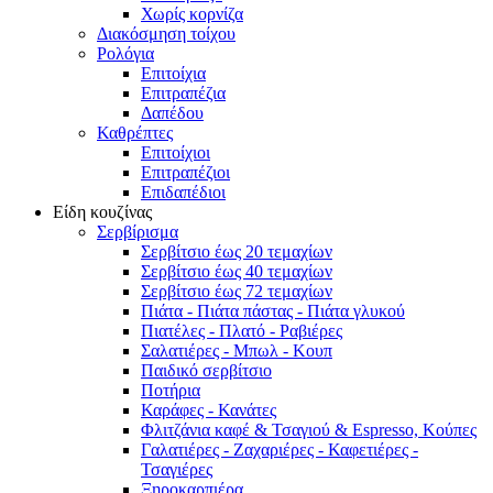
Χωρίς κορνίζα
Διακόσμηση τοίχου
Ρολόγια
Επιτοίχια
Επιτραπέζια
Δαπέδου
Καθρέπτες
Επιτοίχιοι
Επιτραπέζιοι
Επιδαπέδιοι
Είδη κουζίνας
Σερβίρισμα
Σερβίτσιο έως 20 τεμαχίων
Σερβίτσιο έως 40 τεμαχίων
Σερβίτσιο έως 72 τεμαχίων
Πιάτα - Πιάτα πάστας - Πιάτα γλυκού
Πιατέλες - Πλατό - Ραβιέρες
Σαλατιέρες - Μπωλ - Κουπ
Παιδικό σερβίτσιο
Ποτήρια
Καράφες - Κανάτες
Φλιτζάνια καφέ & Τσαγιού & Espresso, Κούπες
Γαλατιέρες - Ζαχαριέρες - Καφετιέρες -
Τσαγιέρες
Ξηροκαρπιέρα