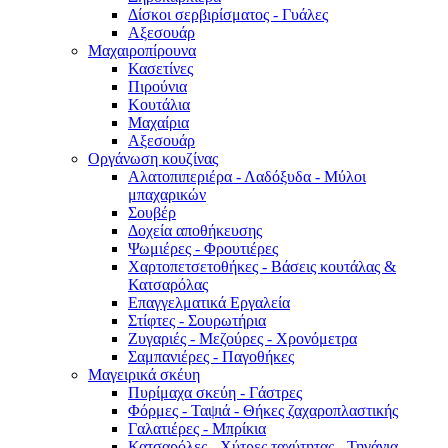
Δίσκοι σερβιρίσματος - Γυάλες
Αξεσουάρ
Μαχαιροπίρουνα
Κασετίνες
Πιρούνια
Κουτάλια
Μαχαίρια
Αξεσουάρ
Οργάνωση κουζίνας
Αλατοπιπεριέρα - Λαδόξυδα - Μύλοι
μπαχαρικών
Σουβέρ
Δοχεία αποθήκευσης
Ψωμιέρες - Φρουτιέρες
Χαρτοπετσετοθήκες - Βάσεις κουτάλας &
Κατσαρόλας
Επαγγελματικά Εργαλεία
Στίφτες - Σουρωτήρια
Ζυγαριές - Μεζούρες - Χρονόμετρα
Σαμπανιέρες - Παγοθήκες
Μαγειρικά σκέυη
Πυρίμαχα σκεύη - Γάστρες
Φόρμες - Ταψιά - Θήκες ζαχαροπλαστικής
Γαλατιέρες - Μπρίκια
Κατσαρόλες - Χύτρες ταχύτητας - Τηγάνια