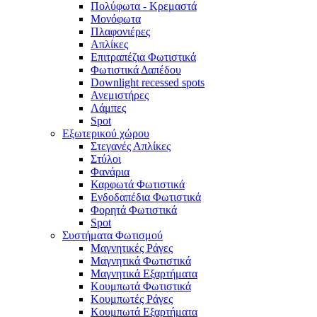
Πολύφωτα - Κρεμαστά
Μονόφωτα
Πλαφονιέρες
Απλίκες
Επιτραπέζια Φωτιστικά
Φωτιστικά Δαπέδου
Downlight recessed spots
Ανεμιστήρες
Λάμπες
Spot
Εξωτερικού χώρου
Στεγανές Απλίκες
Στύλοι
Φανάρια
Καρφωτά Φωτιστικά
Ενδοδαπέδια Φωτιστικά
Φορητά Φωτιστικά
Spot
Συστήματα Φωτισμού
Μαγνητικές Ράγες
Μαγνητικά Φωτιστικά
Μαγνητικά Εξαρτήματα
Κουμπωτά Φωτιστικά
Κουμπωτές Ράγες
Κουμπωτά Εξαρτήματα