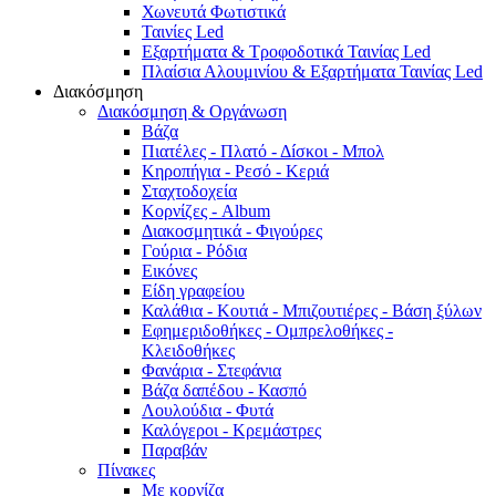
Χωνευτά Φωτιστικά
Ταινίες Led
Εξαρτήματα & Τροφοδοτικά Ταινίας Led
Πλαίσια Αλουμινίου & Εξαρτήματα Ταινίας Led
Διακόσμηση
Διακόσμηση & Οργάνωση
Βάζα
Πιατέλες - Πλατό - Δíσκοι - Μπολ
Κηροπήγια - Ρεσό - Κεριά
Σταχτοδοχεία
Κορνίζες - Album
Διακοσμητικά - Φιγούρες
Γούρια - Ρόδια
Εικόνες
Είδη γραφείου
Καλάθια - Κουτιά - Μπιζουτιέρες - Βάση ξύλων
Εφημεριδοθήκες - Ομπρελοθήκες -
Κλειδοθήκες
Φανάρια - Στεφάνια
Βάζα δαπέδου - Κασπό
Λουλούδια - Φυτά
Καλόγεροι - Κρεμάστρες
Παραβάν
Πίνακες
Με κορνίζα