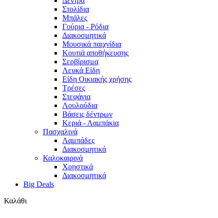
Δέντρα
Στολίδια
Μπάλες
Γούρια - Ρόδια
Διακοσμητικά
Μουσικά παιχνίδια
Κουτιά αποθήκευσης
Σερβίρισμα
Λευκά Είδη
Είδη Οικιακής χρήσης
Τρέσες
Στεφάνια
Λουλούδια
Βάσεις δέντρων
Κεριά - Λαμπάκια
Πασχαλινά
Λαμπάδες
Διακοσμητικά
Καλοκαιρινά
Χρηστικά
Διακοσμητικά
Big Deals
Καλάθι