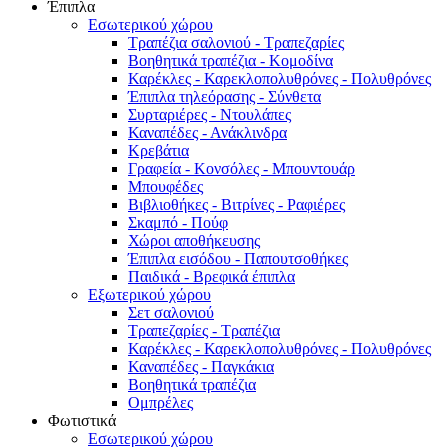
Έπιπλα
Εσωτερικού χώρου
Τραπέζια σαλονιού - Τραπεζαρίες
Βοηθητικά τραπέζια - Κομοδίνα
Καρέκλες - Καρεκλοπολυθρόνες - Πολυθρόνες
Έπιπλα τηλεόρασης - Σύνθετα
Συρταριέρες - Ντουλάπες
Καναπέδες - Ανάκλινδρα
Κρεβάτια
Γραφεία - Κονσόλες - Μπουντουάρ
Μπουφέδες
Βιβλιοθήκες - Βιτρίνες - Ραφιέρες
Σκαμπό - Πούφ
Χώροι αποθήκευσης
Έπιπλα εισόδου - Παπουτσοθήκες
Παιδικά - Βρεφικά έπιπλα
Εξωτερικού χώρου
Σετ σαλονιού
Τραπεζαρίες - Τραπέζια
Καρέκλες - Καρεκλοπολυθρόνες - Πολυθρόνες
Καναπέδες - Παγκάκια
Βοηθητικά τραπέζια
Ομπρέλες
Φωτιστικά
Εσωτερικού χώρου