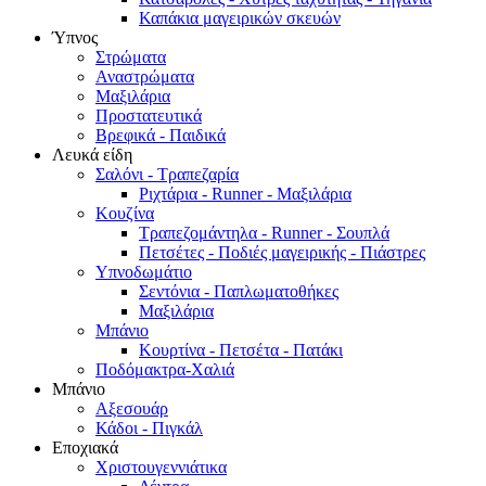
Καπάκια μαγειρικών σκευών
Ύπνος
Στρώματα
Αναστρώματα
Μαξιλάρια
Προστατευτικά
Βρεφικά - Παιδικά
Λευκά είδη
Σαλόνι - Τραπεζαρία
Ριχτάρια - Runner - Μαξιλάρια
Κουζίνα
Τραπεζομάντηλα - Runner - Σουπλά
Πετσέτες - Ποδιές μαγειρικής - Πιάστρες
Υπνοδωμάτιο
Σεντόνια - Παπλωματοθήκες
Μαξιλάρια
Μπάνιο
Κουρτίνα - Πετσέτα - Πατάκι
Ποδόμακτρα-Χαλιά
Μπάνιο
Αξεσουάρ
Κάδοι - Πιγκάλ
Εποχιακά
Χριστουγεννιάτικα