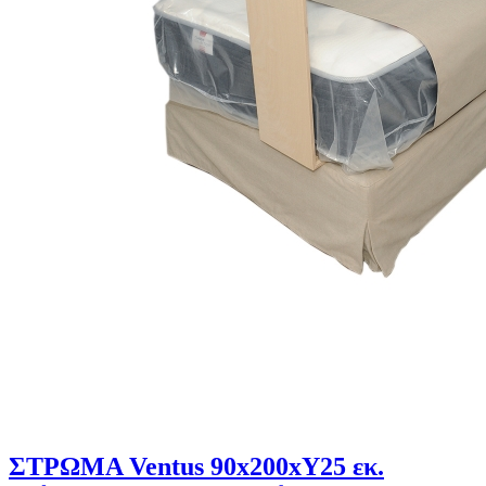
ΣΤΡΩΜΑ Ventus 90x200xΥ25 εκ.