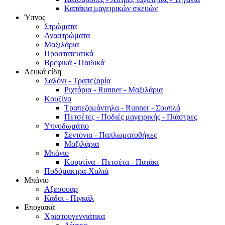
Καπάκια μαγειρικών σκευών
Ύπνος
Στρώματα
Αναστρώματα
Μαξιλάρια
Προστατευτικά
Βρεφικά - Παιδικά
Λευκά είδη
Σαλόνι - Τραπεζαρία
Ριχτάρια - Runner - Μαξιλάρια
Κουζίνα
Τραπεζομάντηλα - Runner - Σουπλά
Πετσέτες - Ποδιές μαγειρικής - Πιάστρες
Υπνοδωμάτιο
Σεντόνια - Παπλωματοθήκες
Μαξιλάρια
Μπάνιο
Κουρτίνα - Πετσέτα - Πατάκι
Ποδόμακτρα-Χαλιά
Μπάνιο
Αξεσουάρ
Κάδοι - Πιγκάλ
Εποχιακά
Χριστουγεννιάτικα