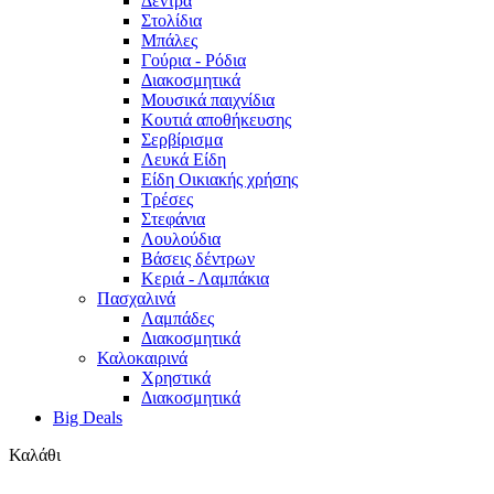
Δέντρα
Στολίδια
Μπάλες
Γούρια - Ρόδια
Διακοσμητικά
Μουσικά παιχνίδια
Κουτιά αποθήκευσης
Σερβίρισμα
Λευκά Είδη
Είδη Οικιακής χρήσης
Τρέσες
Στεφάνια
Λουλούδια
Βάσεις δέντρων
Κεριά - Λαμπάκια
Πασχαλινά
Λαμπάδες
Διακοσμητικά
Καλοκαιρινά
Χρηστικά
Διακοσμητικά
Big Deals
Καλάθι