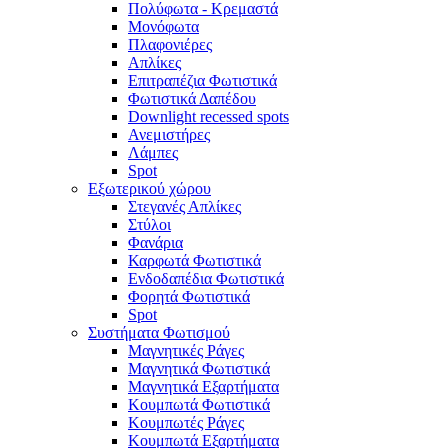
Πολύφωτα - Κρεμαστά
Μονόφωτα
Πλαφονιέρες
Απλίκες
Επιτραπέζια Φωτιστικά
Φωτιστικά Δαπέδου
Downlight recessed spots
Ανεμιστήρες
Λάμπες
Spot
Εξωτερικού χώρου
Στεγανές Απλίκες
Στύλοι
Φανάρια
Καρφωτά Φωτιστικά
Ενδοδαπέδια Φωτιστικά
Φορητά Φωτιστικά
Spot
Συστήματα Φωτισμού
Μαγνητικές Ράγες
Μαγνητικά Φωτιστικά
Μαγνητικά Εξαρτήματα
Κουμπωτά Φωτιστικά
Κουμπωτές Ράγες
Κουμπωτά Εξαρτήματα