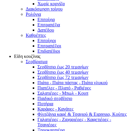
Χωρίς κορνίζα
Διακόσμηση τοίχου
Ρολόγια
Επιτοίχια
Επιτραπέζια
Δαπέδου
Καθρέπτες
Επιτοίχιοι
Επιτραπέζιοι
Επιδαπέδιοι
Είδη κουζίνας
Σερβίρισμα
Σερβίτσιο έως 20 τεμαχίων
Σερβίτσιο έως 40 τεμαχίων
Σερβίτσιο έως 72 τεμαχίων
Πιάτα - Πιάτα πάστας - Πιάτα γλυκού
Πιατέλες - Πλατό - Ραβιέρες
Σαλατιέρες - Μπωλ - Κουπ
Παιδικό σερβίτσιο
Ποτήρια
Καράφες - Κανάτες
Φλιτζάνια καφέ & Τσαγιού & Espresso, Κούπες
Γαλατιέρες - Ζαχαριέρες - Καφετιέρες -
Τσαγιέρες
Ξηροκαρπιέρα