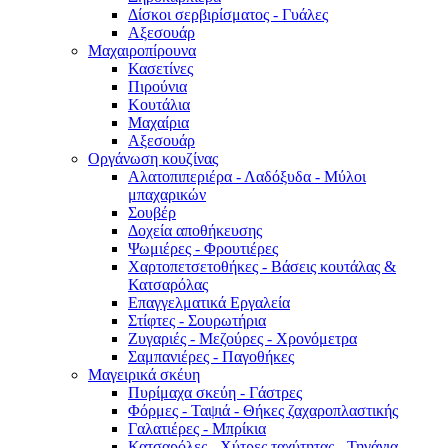
Δίσκοι σερβιρίσματος - Γυάλες
Αξεσουάρ
Μαχαιροπίρουνα
Κασετίνες
Πιρούνια
Κουτάλια
Μαχαίρια
Αξεσουάρ
Οργάνωση κουζίνας
Αλατοπιπεριέρα - Λαδόξυδα - Μύλοι
μπαχαρικών
Σουβέρ
Δοχεία αποθήκευσης
Ψωμιέρες - Φρουτιέρες
Χαρτοπετσετοθήκες - Βάσεις κουτάλας &
Κατσαρόλας
Επαγγελματικά Εργαλεία
Στίφτες - Σουρωτήρια
Ζυγαριές - Μεζούρες - Χρονόμετρα
Σαμπανιέρες - Παγοθήκες
Μαγειρικά σκέυη
Πυρίμαχα σκεύη - Γάστρες
Φόρμες - Ταψιά - Θήκες ζαχαροπλαστικής
Γαλατιέρες - Μπρίκια
Κατσαρόλες - Χύτρες ταχύτητας - Τηγάνια