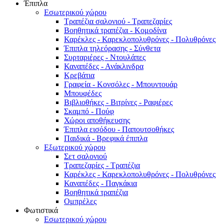
Έπιπλα
Εσωτερικού χώρου
Τραπέζια σαλονιού - Τραπεζαρίες
Βοηθητικά τραπέζια - Κομοδίνα
Καρέκλες - Καρεκλοπολυθρόνες - Πολυθρόνες
Έπιπλα τηλεόρασης - Σύνθετα
Συρταριέρες - Ντουλάπες
Καναπέδες - Ανάκλινδρα
Κρεβάτια
Γραφεία - Κονσόλες - Μπουντουάρ
Μπουφέδες
Βιβλιοθήκες - Βιτρίνες - Ραφιέρες
Σκαμπό - Πούφ
Χώροι αποθήκευσης
Έπιπλα εισόδου - Παπουτσοθήκες
Παιδικά - Βρεφικά έπιπλα
Εξωτερικού χώρου
Σετ σαλονιού
Τραπεζαρίες - Τραπέζια
Καρέκλες - Καρεκλοπολυθρόνες - Πολυθρόνες
Καναπέδες - Παγκάκια
Βοηθητικά τραπέζια
Ομπρέλες
Φωτιστικά
Εσωτερικού χώρου