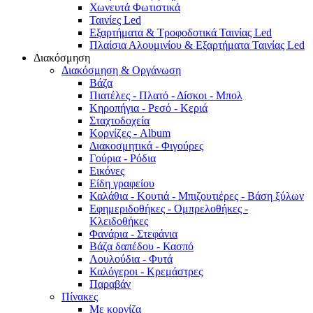
Χωνευτά Φωτιστικά
Ταινίες Led
Εξαρτήματα & Τροφοδοτικά Ταινίας Led
Πλαίσια Αλουμινίου & Εξαρτήματα Ταινίας Led
Διακόσμηση
Διακόσμηση & Οργάνωση
Βάζα
Πιατέλες - Πλατό - Δíσκοι - Μπολ
Κηροπήγια - Ρεσό - Κεριά
Σταχτοδοχεία
Κορνίζες - Album
Διακοσμητικά - Φιγούρες
Γούρια - Ρόδια
Εικόνες
Είδη γραφείου
Καλάθια - Κουτιά - Μπιζουτιέρες - Βάση ξύλων
Εφημεριδοθήκες - Ομπρελοθήκες -
Κλειδοθήκες
Φανάρια - Στεφάνια
Βάζα δαπέδου - Κασπό
Λουλούδια - Φυτά
Καλόγεροι - Κρεμάστρες
Παραβάν
Πίνακες
Με κορνίζα