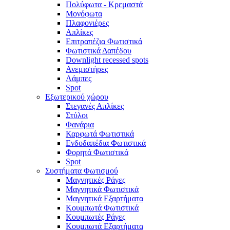
Πολύφωτα - Κρεμαστά
Μονόφωτα
Πλαφονιέρες
Απλίκες
Επιτραπέζια Φωτιστικά
Φωτιστικά Δαπέδου
Downlight recessed spots
Ανεμιστήρες
Λάμπες
Spot
Εξωτερικού χώρου
Στεγανές Απλίκες
Στύλοι
Φανάρια
Καρφωτά Φωτιστικά
Ενδοδαπέδια Φωτιστικά
Φορητά Φωτιστικά
Spot
Συστήματα Φωτισμού
Μαγνητικές Ράγες
Μαγνητικά Φωτιστικά
Μαγνητικά Εξαρτήματα
Κουμπωτά Φωτιστικά
Κουμπωτές Ράγες
Κουμπωτά Εξαρτήματα