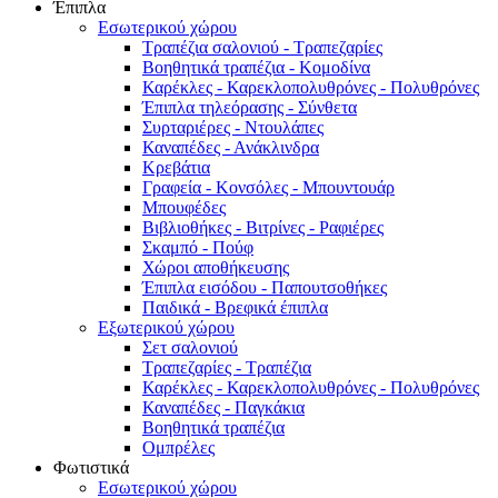
Έπιπλα
Εσωτερικού χώρου
Τραπέζια σαλονιού - Τραπεζαρίες
Βοηθητικά τραπέζια - Κομοδίνα
Καρέκλες - Καρεκλοπολυθρόνες - Πολυθρόνες
Έπιπλα τηλεόρασης - Σύνθετα
Συρταριέρες - Ντουλάπες
Καναπέδες - Ανάκλινδρα
Κρεβάτια
Γραφεία - Κονσόλες - Μπουντουάρ
Μπουφέδες
Βιβλιοθήκες - Βιτρίνες - Ραφιέρες
Σκαμπό - Πούφ
Χώροι αποθήκευσης
Έπιπλα εισόδου - Παπουτσοθήκες
Παιδικά - Βρεφικά έπιπλα
Εξωτερικού χώρου
Σετ σαλονιού
Τραπεζαρίες - Τραπέζια
Καρέκλες - Καρεκλοπολυθρόνες - Πολυθρόνες
Καναπέδες - Παγκάκια
Βοηθητικά τραπέζια
Ομπρέλες
Φωτιστικά
Εσωτερικού χώρου