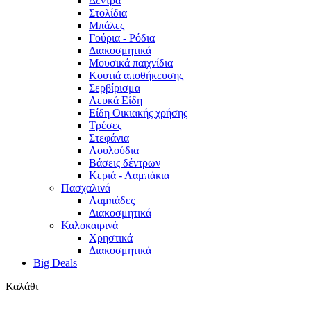
Δέντρα
Στολίδια
Μπάλες
Γούρια - Ρόδια
Διακοσμητικά
Μουσικά παιχνίδια
Κουτιά αποθήκευσης
Σερβίρισμα
Λευκά Είδη
Είδη Οικιακής χρήσης
Τρέσες
Στεφάνια
Λουλούδια
Βάσεις δέντρων
Κεριά - Λαμπάκια
Πασχαλινά
Λαμπάδες
Διακοσμητικά
Καλοκαιρινά
Χρηστικά
Διακοσμητικά
Big Deals
Καλάθι