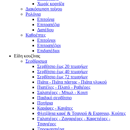
Χωρίς κορνίζα
Διακόσμηση τοίχου
Ρολόγια
Επιτοίχια
Επιτραπέζια
Δαπέδου
Καθρέπτες
Επιτοίχιοι
Επιτραπέζιοι
Επιδαπέδιοι
Είδη κουζίνας
Σερβίρισμα
Σερβίτσιο έως 20 τεμαχίων
Σερβίτσιο έως 40 τεμαχίων
Σερβίτσιο έως 72 τεμαχίων
Πιάτα - Πιάτα πάστας - Πιάτα γλυκού
Πιατέλες - Πλατό - Ραβιέρες
Σαλατιέρες - Μπωλ - Κουπ
Παιδικό σερβίτσιο
Ποτήρια
Καράφες - Κανάτες
Φλιτζάνια καφέ & Τσαγιού & Espresso, Κούπες
Γαλατιέρες - Ζαχαριέρες - Καφετιέρες -
Τσαγιέρες
Ξηροκαρπιέρα