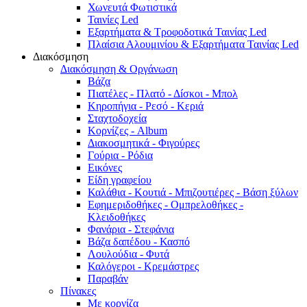
Χωνευτά Φωτιστικά
Ταινίες Led
Εξαρτήματα & Τροφοδοτικά Ταινίας Led
Πλαίσια Αλουμινίου & Εξαρτήματα Ταινίας Led
Διακόσμηση
Διακόσμηση & Οργάνωση
Βάζα
Πιατέλες - Πλατό - Δíσκοι - Μπολ
Κηροπήγια - Ρεσό - Κεριά
Σταχτοδοχεία
Κορνίζες - Album
Διακοσμητικά - Φιγούρες
Γούρια - Ρόδια
Εικόνες
Είδη γραφείου
Καλάθια - Κουτιά - Μπιζουτιέρες - Βάση ξύλων
Εφημεριδοθήκες - Ομπρελοθήκες -
Κλειδοθήκες
Φανάρια - Στεφάνια
Βάζα δαπέδου - Κασπό
Λουλούδια - Φυτά
Καλόγεροι - Κρεμάστρες
Παραβάν
Πίνακες
Με κορνίζα