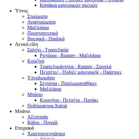
Καπάκια μαγειρικών σκευών
Ύπνος
Στρώματα
Αναστρώματα
Μαξιλάρια
Προστατευτικά
Βρεφικά - Παιδικά
Λευκά είδη
Σαλόνι - Τραπεζαρία
Ριχτάρια - Runner - Μαξιλάρια
Κουζίνα
Τραπεζομάντηλα - Runner - Σουπλά
Πετσέτες - Ποδιές μαγειρικής - Πιάστρες
Υπνοδωμάτιο
Σεντόνια - Παπλωματοθήκες
Μαξιλάρια
Μπάνιο
Κουρτίνα - Πετσέτα - Πατάκι
Ποδόμακτρα-Χαλιά
Μπάνιο
Αξεσουάρ
Κάδοι - Πιγκάλ
Εποχιακά
Χριστουγεννιάτικα