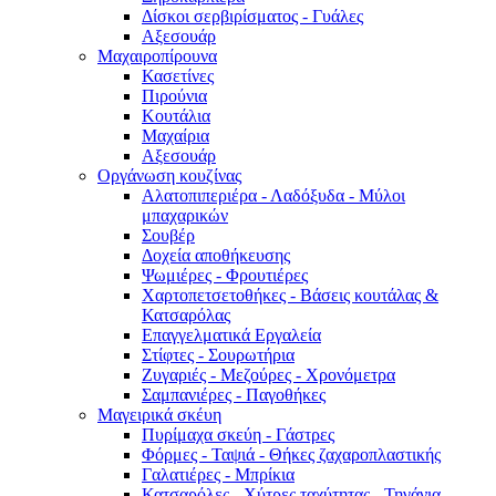
Δίσκοι σερβιρίσματος - Γυάλες
Αξεσουάρ
Μαχαιροπίρουνα
Κασετίνες
Πιρούνια
Κουτάλια
Μαχαίρια
Αξεσουάρ
Οργάνωση κουζίνας
Αλατοπιπεριέρα - Λαδόξυδα - Μύλοι
μπαχαρικών
Σουβέρ
Δοχεία αποθήκευσης
Ψωμιέρες - Φρουτιέρες
Χαρτοπετσετοθήκες - Βάσεις κουτάλας &
Κατσαρόλας
Επαγγελματικά Εργαλεία
Στίφτες - Σουρωτήρια
Ζυγαριές - Μεζούρες - Χρονόμετρα
Σαμπανιέρες - Παγοθήκες
Μαγειρικά σκέυη
Πυρίμαχα σκεύη - Γάστρες
Φόρμες - Ταψιά - Θήκες ζαχαροπλαστικής
Γαλατιέρες - Μπρίκια
Κατσαρόλες - Χύτρες ταχύτητας - Τηγάνια